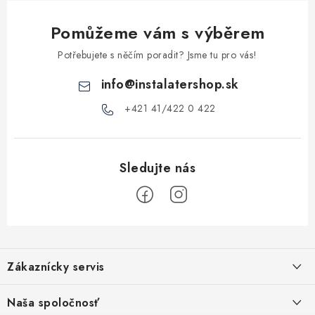
k
y
Pomůžeme vám s výběrem
v
ý
Potřebujete s něčím poradit? Jsme tu pro vás!
p
info
@
instalatershop.sk
i
s
+421 41/422 0 422
u
Z
á
Zákaznícky servis
p
a
Kontakty
Naša spoločnosť
t