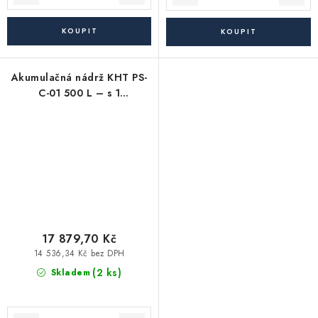
Akumulačná nádrž KHT PS-
C-01 500 L – s 1
výmenníkom, s
odnímateľnou izoláciou
17 879,70 Kč
14 536,34 Kč bez DPH
(2 ks)
Skladem