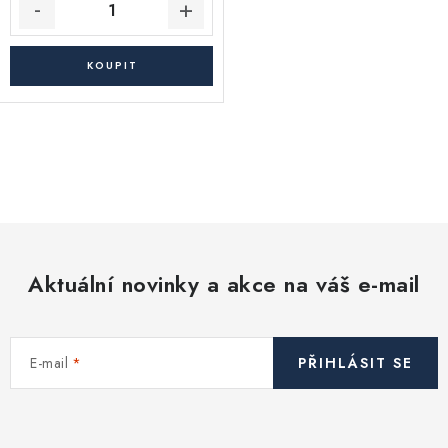
O
v
l
á
d
Aktuální novinky a akce na váš e-mail
a
c
í
E-mail
PŘIHLÁSIT SE
p
r
v