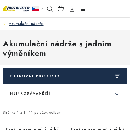
Přejít
NÁKUPNÍ
Hledat
na
KOŠÍK
obsah
Akumulační nádrže
VELKOOBCHOD
PORADŇA
Akumulační nádrže s jedním
výměníkem
PRODEJNA
Instalační materiál
FILTROVAT PRODUKTY
Podlahové vytápění
V
Ř
NEJPRODÁVANĚJŠÍ
ý
a
Ventily a armatury
p
z
i
e
Stránka
1
z
1
-
11
položek celkem
Měření a regulace
s
n
Dražice akumulační nádrž
Dražice akumulační nádrž