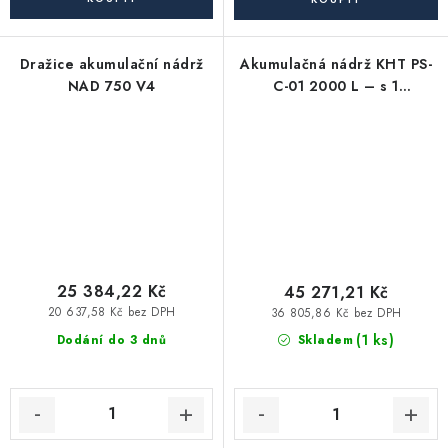
Dražice akumulační nádrž
Akumulačná nádrž KHT PS-
NAD 750 V4
C-01 2000 L – s 1
výmenníkom, s
odnímateľnou izoláciou
25 384,22 Kč
45 271,21 Kč
20 637,58 Kč bez DPH
36 805,86 Kč bez DPH
(1 ks)
Dodání do 3 dnů
Skladem