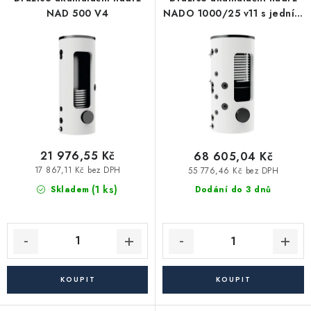
p
í
Vytápění a chlazení
NAD 500 V4
NADO 1000/25 v11 s jedním
r
p
výměníkem
o
r
Komíny a kouřovody
d
o
u
d
Čerpadla a vodárny
k
u
t
k
Filtrování vody
ů
t
ů
21 976,55 Kč
68 605,04 Kč
Zahrada a závlaha
17 867,11 Kč bez DPH
55 776,46 Kč bez DPH
(1 ks)
Skladem
Dodání do 3 dnů
Větrání a rekuperace
Koupelna a sanita
Spojovací materiál