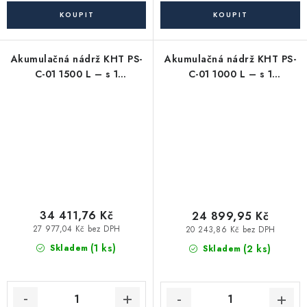
Akumulačná nádrž KHT PS-
Akumulačná nádrž KHT PS-
C-01 1500 L – s 1
C-01 1000 L – s 1
výmenníkom, s
výmenníkom, s
odnímateľnou izoláciou
odnímateľnou izoláciou
34 411,76 Kč
24 899,95 Kč
27 977,04 Kč bez DPH
20 243,86 Kč bez DPH
(1 ks)
(2 ks)
Skladem
Skladem