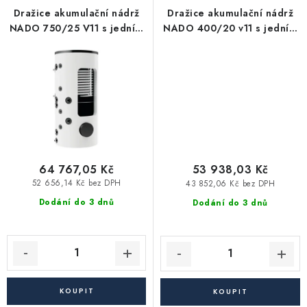
Akce, Slevy
Dražice akumulační nádrž
Dražice akumulační nádrž
NADO 750/25 V11 s jedním
NADO 400/20 v11 s jedním
výměníkem
výměníkem
Kontakty
Poštovné a doprava
Obchodní podmínky
Reklamační podmínky
Pravidla ochrany osobních údajů (GDPR)
Obchodní podmínky půjčovny nářadí
Moje objednávka
64 767,05 Kč
53 938,03 Kč
52 656,14 Kč bez DPH
43 852,06 Kč bez DPH
Dodání do 3 dnů
Dodání do 3 dnů