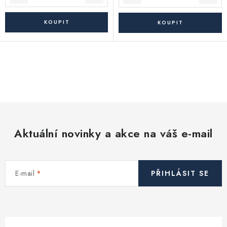
O
v
l
á
d
Aktuální novinky a akce na váš e-mail
a
c
í
E-mail
PŘIHLÁSIT SE
p
r
v
k