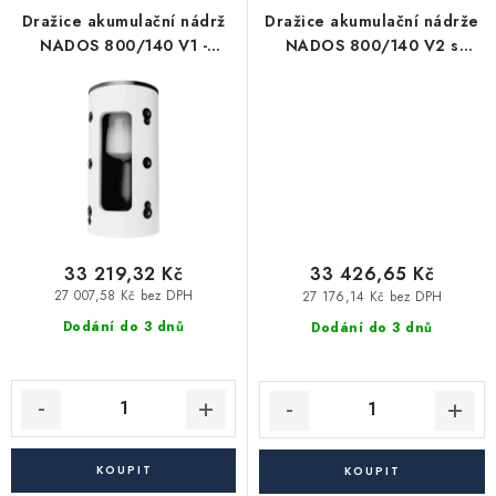
Akce, Slevy
Dražice akumulační nádrž
Dražice akumulační nádrže
NADOS 800/140 V1 -
NADOS 800/140 V2 s
zásobník TUV
jedním výměníkem,
Kontakty
Poštovné a doprava
Obchodní podmínky
zásobník TUV
Reklamační podmínky
Pravidla ochrany osobních údajů (GDPR)
Obchodní podmínky půjčovny nářadí
Moje objednávka
33 219,32 Kč
33 426,65 Kč
27 007,58 Kč bez DPH
27 176,14 Kč bez DPH
Dodání do 3 dnů
Dodání do 3 dnů