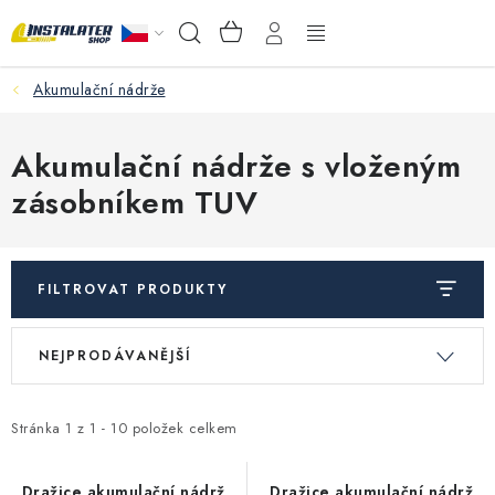
Přejít
NÁKUPNÍ
Hledat
na
KOŠÍK
obsah
Akumulační nádrže
VELKOOBCHOD
PORADŇA
Akumulační nádrže s vloženým
zásobníkem TUV
PRODEJNA
Instalační materiál
FILTROVAT PRODUKTY
Podlahové vytápění
V
Ř
NEJPRODÁVANĚJŠÍ
ý
a
Ventily a armatury
p
z
i
e
Stránka
1
z
1
-
10
položek celkem
Měření a regulace
s
n
Dražice akumulační nádrž
Dražice akumulační nádrž