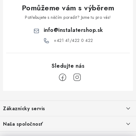
y
Pomůžeme vám s výběrem
v
ý
Potřebujete s něčím poradit? Jsme tu pro vás!
p
info
@
instalatershop.sk
i
s
+421 41/422 0 422
u
Z
á
Zákaznícky servis
p
a
Kontakty
Naša spoločnosť
t
Poštovné a doprava
Stabilní společnost od roku 2009