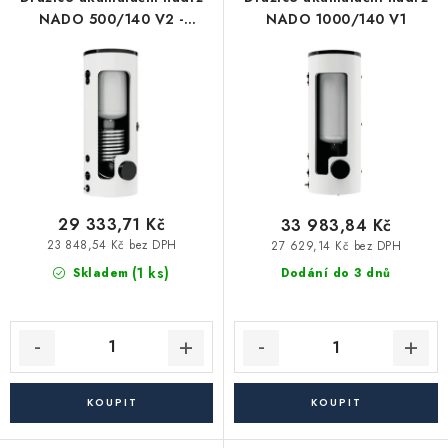
p
í
Vytápění a chlazení
NADO 500/140 V2 -
NADO 1000/140 V1
r
p
zásobník TUV, 1 výměník
o
r
Komíny a kouřovody
d
o
u
d
Čerpadla a vodárny
k
u
t
k
Filtrování vody
ů
t
ů
29 333,71 Kč
33 983,84 Kč
Zahrada a závlaha
23 848,54 Kč bez DPH
27 629,14 Kč bez DPH
(1 ks)
Skladem
Dodání do 3 dnů
Větrání a rekuperace
Koupelna a sanita
Spojovací materiál