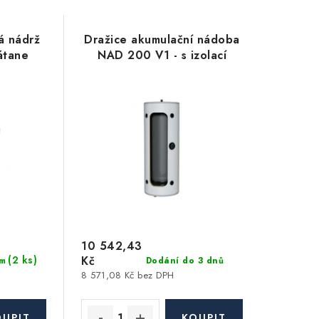
á nádrž
Dražice akumulační nádoba
átane
NAD 200 V1 - s izolací
10 542,43
(2 ks)
Kč
Dodání do 3 dnů
m
8 571,08 Kč bez DPH