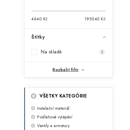
o
s
4640
Kč
195040
Kč
t
r
Štítky
i
a
Na skladě
5
n
n
Rozbalit filtr
í
p
K
Přeskočit
VŠETKY KATEGÓRIE
kategorie
a
a
t
Instalační materiál
n
Podlahové vytápění
e
e
Ventily a armatury