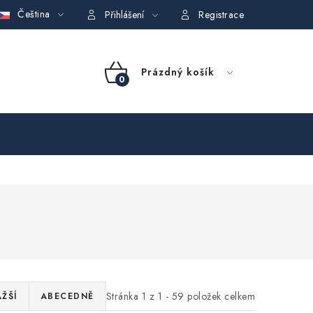
Čeština
GDPR)
Obchodní podmínky půjčovny nářadí
Moje objednávka
Přihlášení
Registrace
NÁKUPNÍ
Prázdný košík
KOŠÍK
Stránka
1
z
1
-
59
položek celkem
ŽŠÍ
ABECEDNĚ