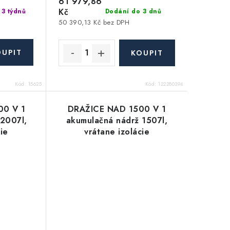
61 979,86
Kč
 3 týdnů
Dodání do 3 dnů
50 390,13 Kč bez DPH
Kód:
15625
Kód:
122280394
00 V 1
DRAŽICE NAD 1500 V 1
 2007l,
akumulačná nádrž 1507l,
cie
vrátane izolácie