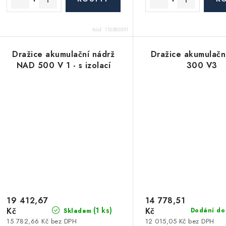
ů
ů
Kód:
110580391
Dražice akumulační nádrž
Dražice akumulačn
NAD 500 V 1 - s izolací
300 V3
19 412,67
14 778,51
Kč
Kč
(1 ks)
Dodání do
Skladem
15 782,66 Kč bez DPH
12 015,05 Kč bez DPH