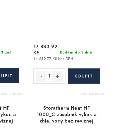
17 883,92
Kč
 3 dnů
Dodání do 3 dnů
14 539,77 Kč bez DPH
Kód:
1216803294
Kód:
1213803294
t HF
Storatherm Heat HF
ykur. a
1000_C zásobník vykur. a
víznej
chla. vody bez revíznej
orná
príruby, strieborná