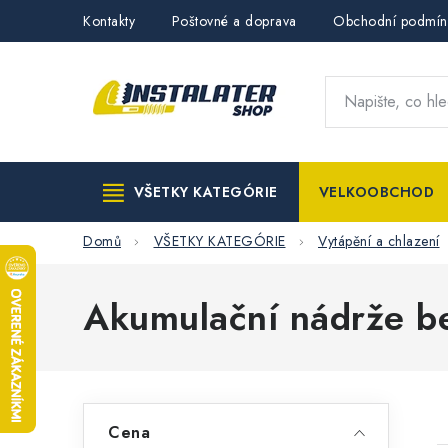
Přejít
Kontakty
Poštovné a doprava
Obchodní podmín
na
obsah
VŠETKY KATEGÓRIE
VELKOOBCHOD
Domů
VŠETKY KATEGÓRIE
Vytápění a chlazení
Akumulační nádrže b
P
Cena