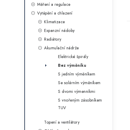
g
t
l
Měření a regulace
o
Vytápění a chlazení
r
Klimatizace
i
Expanzní nádoby
e
Radiátory
Akumulační nádrže
Elektrické špirály
Bez výměníku
S jedním výměníkem
Se solárním výměníkem
S dvomi výmenníkmi
S vnořeným zásobníkem
TUV
Topení a ventilátory