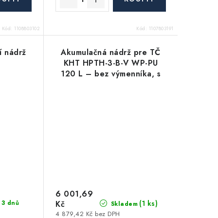
Kód:
1108803102
Kód:
1107803191
í nádrž
Akumulačná nádrž pre TČ
KHT HPTH-3-B-V WP-PU
120 L – bez výmenníka, s
pevnou izol.
6 001,69
Kč
(1 ks)
 3 dnů
Skladem
4 879,42 Kč bez DPH