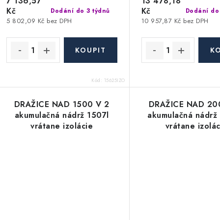
7 136,57
13 478,18
Kč
Kč
Dodání do 3 týdnů
Dodání do
5 802,09 Kč bez DPH
10 957,87 Kč bez DPH
Kód:
15625IZO
DRAŽICE NAD 1500 V 2
DRAŽICE NAD 20
akumulačná nádrž 1507l
akumulačná nádrž
vrátane izolácie
vrátane izolá