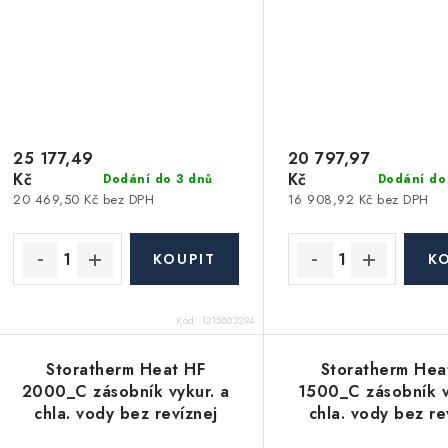
25 177,49
20 797,97
Kč
Kč
Dodání do 3 dnů
Dodání do
20 469,50 Kč bez DPH
16 908,92 Kč bez DPH
Kód:
1215803294
Storatherm Heat HF
Storatherm Hea
2000_C zásobník vykur. a
1500_C zásobník v
chla. vody bez revíznej
chla. vody bez re
príruby, strieborná
príruby, strieb