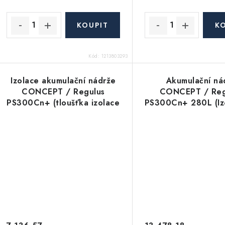
Kód:
1213803293
Izolace akumulační nádrže
Akumulační ná
CONCEPT / Regulus
CONCEPT / Reg
PS300Cn+ (tloušťka izolace
PS300Cn+ 280L (Iz
100mm - fleecová izolace)
objednává samos