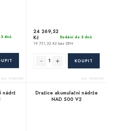
24 269,52
Kč
 3 dnů
Dodání do 3 dnů
19 731,32 Kč bez DPH
Kód:
1215803287
Kód:
1216803287
í nádrž
Dražice akumulační nádrže
2
NAD 500 V2