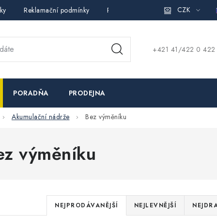
CZK
ky
Reklamační podmínky
Pravidla ochrany osobních údajů (
+421 41/422 0 422
PORADŇA
PRODEJNA
Akumulační nádrže
Bez výměníku
ez výměníku
Ř
NEJPRODÁVANĚJŠÍ
NEJLEVNĚJŠÍ
NEJDRA