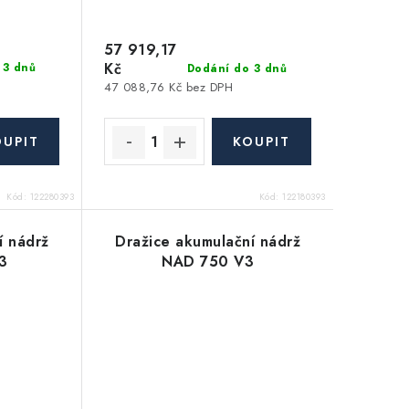
57 919,17
Kč
 3 dnů
Dodání do 3 dnů
47 088,76 Kč bez DPH
Kód:
122280393
Kód:
122180393
í nádrž
Dražice akumulační nádrž
3
NAD 750 V3