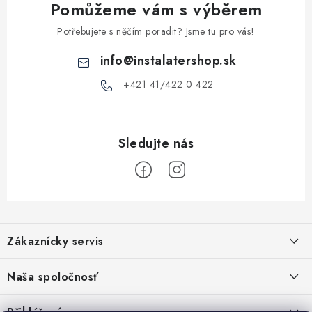
Pomůžeme vám s výběrem
v
ý
Potřebujete s něčím poradit? Jsme tu pro vás!
p
info
@
instalatershop.sk
i
s
+421 41/422 0 422
u
Z
á
Zákaznícky servis
p
a
Kontakty
Naša spoločnosť
t
Poštovné a doprava
í
Stabilní společnost od roku 2009