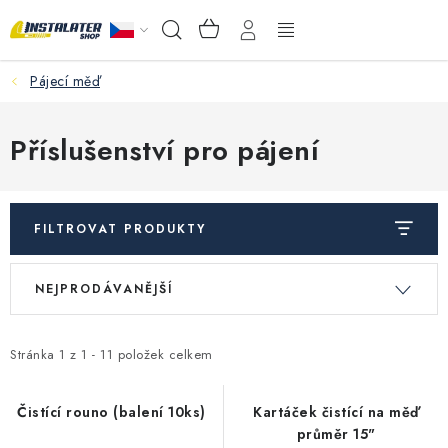
Přejít
NÁKUPNÍ
Hledat
na
KOŠÍK
obsah
Pájecí měď
VELKOOBCHOD
PORADŇA
Příslušenství pro pájení
PRODEJNA
FILTROVAT PRODUKTY
Instalační materiál
V
Ř
NEJPRODÁVANĚJŠÍ
ý
a
Podlahové vytápění
p
z
Ventily a armatury
i
e
Stránka
1
z
1
-
11
položek celkem
s
n
Měření a regulace
p
í
Čistící rouno (balení 10ks)
Kartáček čistící na měď
průměr 15"
r
p