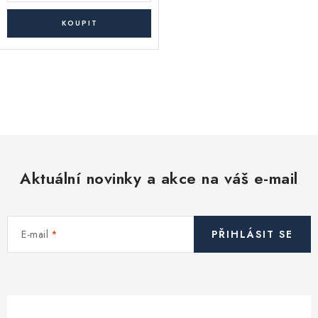
O
v
l
á
d
Aktuální novinky a akce na váš e-mail
a
c
í
E-mail
PŘIHLÁSIT SE
p
r
v
k
y