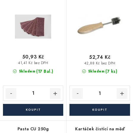
Vytápění a chlazení
o
r
d
o
Komíny a kouřovody
u
d
k
u
Čerpadla a vodárny
t
k
ů
t
Filtrování vody
ů
50,93 Kč
52,74 Kč
41,41 Kč bez DPH
42,88 Kč bez DPH
Zahrada a závlaha
(17 Bal.)
(7 ks)
Skladem
Skladem
Větrání a rekuperace
Koupelna a sanita
Spojovací materiál
Pasta CU 250g
Kartáček čistící na měď