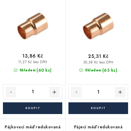
Vytápění a chlazení
o
r
d
o
Komíny a kouřovody
u
d
k
u
Čerpadla a vodárny
t
k
ů
t
Filtrování vody
ů
13,86 Kč
25,31 Kč
11,27 Kč bez DPH
20,58 Kč bez DPH
Zahrada a závlaha
(60 ks)
(63 ks)
Skladem
Skladem
Větrání a rekuperace
Koupelna a sanita
Spojovací materiál
Pájkovací měď redukovaná
Pájecí měď redukovaná