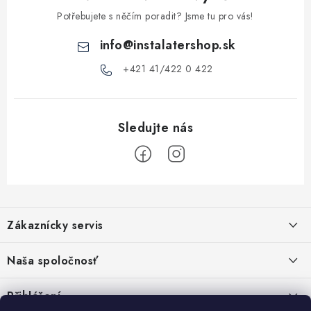
ý
Potřebujete s něčím poradit? Jsme tu pro vás!
p
info
@
instalatershop.sk
i
s
+421 41/422 0 422
u
Z
á
Zákaznícky servis
p
a
Kontakty
Naša spoločnosť
t
Poštovné a doprava
í
Stabilní společnost od roku 2009
Přihlášení
Obchodní podmínky