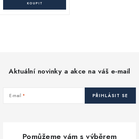
O
v
l
á
d
Aktuální novinky a akce na váš e-mail
a
c
í
E-mail
PŘIHLÁSIT SE
p
r
v
k
y
Pomůžeme vám s výběrem
v