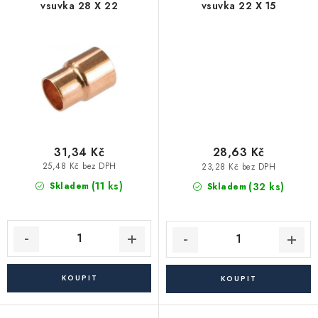
Akce, Slevy
vsuvka 28 X 22
vsuvka 22 X 15
Kontakty
Poštovné a doprava
Obchodní podmínky
Reklamační podmínky
Pravidla ochrany osobních údajů (GDPR)
Obchodní podmínky půjčovny nářadí
Moje objednávka
31,34 Kč
28,63 Kč
25,48 Kč bez DPH
23,28 Kč bez DPH
(11 ks)
(32 ks)
Skladem
Skladem