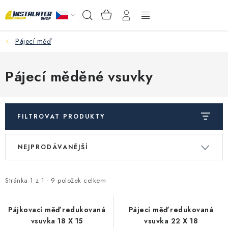
Přejít
NÁKUPNÍ
Hledat
na
KOŠÍK
obsah
Pájecí měď
VELKOOBCHOD
PORADŇA
Pájecí měděné vsuvky
PRODEJNA
FILTROVAT PRODUKTY
Instalační materiál
V
Ř
NEJPRODÁVANĚJŠÍ
ý
a
Podlahové vytápění
p
z
Ventily a armatury
i
e
Stránka
1
z
1
-
9
položek celkem
s
n
Měření a regulace
p
í
Pájkovací měď redukovaná
Pájecí měď redukovaná
vsuvka 18 X 15
vsuvka 22 X 18
r
p