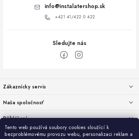
p
info
@
instalatershop.sk
i
s
+421 41/422 0 422
u
Z
á
Zákaznícky servis
p
a
Kontakty
Naša spoločnosť
t
Poštovné a doprava
í
Stabilní společnost od roku 2009
Přihlášení
Obchodní podmínky
Tento web používá soubory cookies sloužící k
E-mail
Vyhledávání
bezproblémovému provozu webu, personalizaci reklam a
Reklamační podmínky