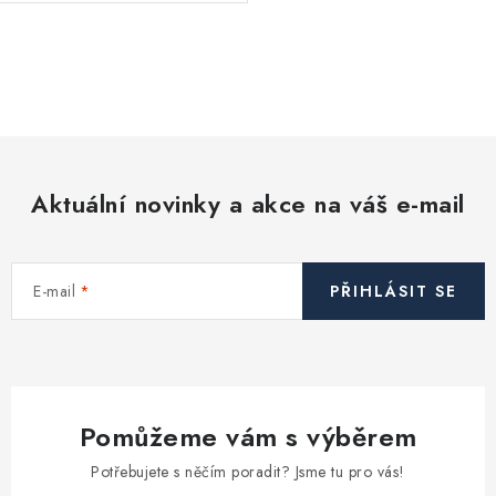
O
v
l
á
d
Aktuální novinky a akce na váš e-mail
a
c
í
E-mail
PŘIHLÁSIT SE
p
r
v
k
y
Pomůžeme vám s výběrem
v
ý
Potřebujete s něčím poradit? Jsme tu pro vás!