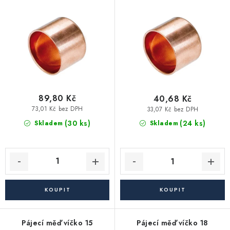
Vytápění a chlazení
o
r
d
o
Komíny a kouřovody
u
d
k
u
Čerpadla a vodárny
t
k
ů
t
Filtrování vody
ů
89,80 Kč
40,68 Kč
73,01 Kč bez DPH
33,07 Kč bez DPH
Zahrada a závlaha
(30 ks)
(24 ks)
Skladem
Skladem
Větrání a rekuperace
Koupelna a sanita
Spojovací materiál
Pájecí měď víčko 15
Pájecí měď víčko 18