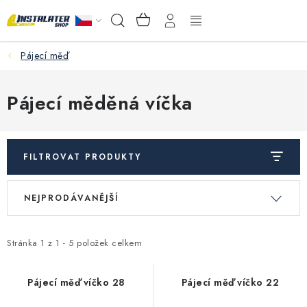
Přejít
NÁKUPNÍ
Hledat
na
KOŠÍK
obsah
Pájecí měď
VELKOOBCHOD
PORADŇA
Pájecí měděná víčka
PRODEJNA
FILTROVAT PRODUKTY
Instalační materiál
V
Ř
NEJPRODÁVANĚJŠÍ
ý
a
Podlahové vytápění
p
z
Ventily a armatury
i
e
Stránka
1
z
1
-
5
položek celkem
s
n
Měření a regulace
p
í
Pájecí měď víčko 28
Pájecí měď víčko 22
r
p