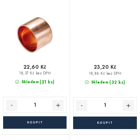
Akce, Slevy
Kontakty
Poštovné a doprava
Obchodní podmínky
Reklamační podmínky
Pravidla ochrany osobních údajů (GDPR)
Obchodní podmínky půjčovny nářadí
Moje objednávka
22,60 Kč
23,20 Kč
18,37 Kč bez DPH
18,86 Kč bez DPH
(21 ks)
(32 ks)
Skladem
Skladem