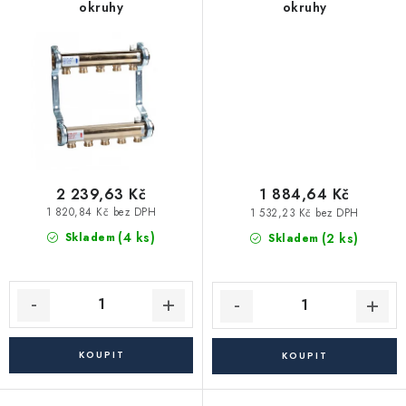
Akce, Slevy
okruhy
okruhy
Kontakty
Poštovné a doprava
Obchodní podmínky
Reklamační podmínky
Pravidla ochrany osobních údajů (GDPR)
Obchodní podmínky půjčovny nářadí
Moje objednávka
2 239,63 Kč
1 884,64 Kč
1 820,84 Kč bez DPH
1 532,23 Kč bez DPH
(4 ks)
(2 ks)
Skladem
Skladem