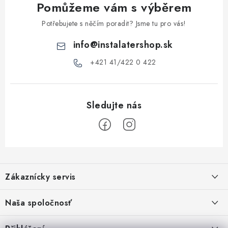
Pomůžeme vám s výběrem
v
ý
Potřebujete s něčím poradit? Jsme tu pro vás!
p
info
@
instalatershop.sk
i
s
+421 41/422 0 422
u
Z
á
Zákaznícky servis
p
a
Kontakty
Naša spoločnosť
t
Poštovné a doprava
í
Stabilní společnost od roku 2009