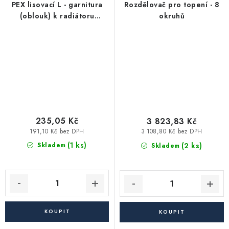
PEX lisovací L - garnitura
Rozdělovač pro topení - 8
(oblouk) k radiátoru
okruhů
koncová 16x2 - 15 - délka
300 mm
235,05 Kč
3 823,83 Kč
191,10 Kč bez DPH
3 108,80 Kč bez DPH
(1 ks)
(2 ks)
Skladem
Skladem