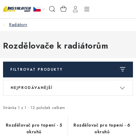
Přejít
NÁKUPNÍ
Hledat
na
KOŠÍK
obsah
Radiátory
VELKOOBCHOD
PORADŇA
Rozdělovače k radiátorům
PRODEJNA
FILTROVAT PRODUKTY
Instalační materiál
V
Ř
NEJPRODÁVANĚJŠÍ
ý
a
Podlahové vytápění
p
z
Ventily a armatury
i
e
Stránka
1
z
1
-
12
položek celkem
s
n
Měření a regulace
p
í
Rozdělovač pro topení - 5
Rozdělovač pro topení - 6
okruhů
okruhů
r
p