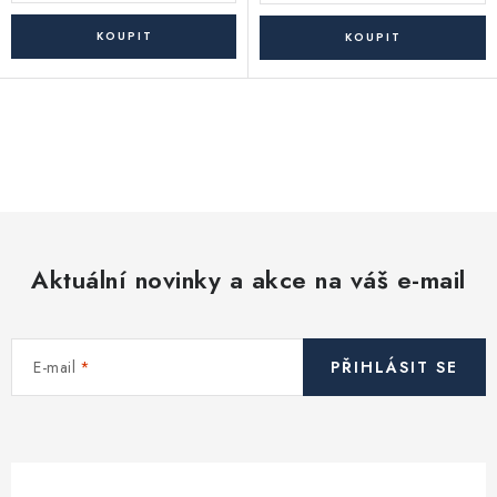
O
v
l
á
d
Aktuální novinky a akce na váš e-mail
a
c
í
E-mail
PŘIHLÁSIT SE
p
r
v
k
y