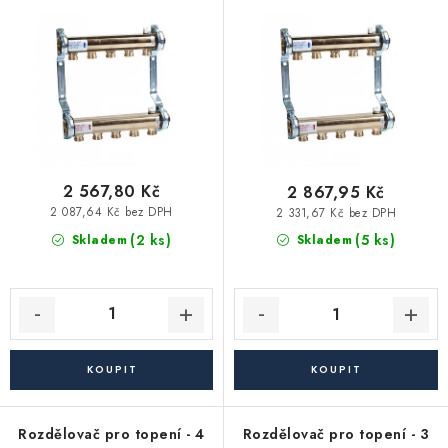
Vytápění a chlazení
o
r
d
o
Komíny a kouřovody
u
d
k
u
Čerpadla a vodárny
t
k
ů
t
Filtrování vody
ů
2 567,80 Kč
2 867,95 Kč
2 087,64 Kč bez DPH
2 331,67 Kč bez DPH
Zahrada a závlaha
(2 ks)
(5 ks)
Skladem
Skladem
Větrání a rekuperace
Koupelna a sanita
Spojovací materiál
Rozdělovač pro topení - 4
Rozdělovač pro topení - 3