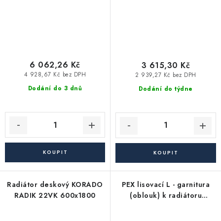
6 062,26 Kč
3 615,30 Kč
4 928,67 Kč bez DPH
2 939,27 Kč bez DPH
Dodání do 3 dnů
Dodání do týdne
Radiátor deskový KORADO
PEX lisovací L - garnitura
RADIK 22VK 600x1800
(oblouk) k radiátoru
koncová 16x2 - 15 - délka
300 mm