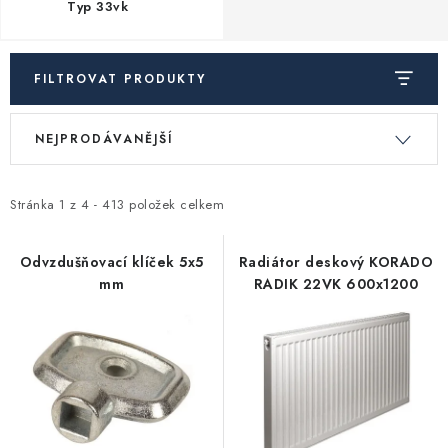
Typ 33vk
Vytápění a chlazení
Komíny a kouřovody
FILTROVAT PRODUKTY
V
Ř
Čerpadla a vodárny
NEJPRODÁVANĚJŠÍ
ý
a
p
z
Filtrování vody
i
e
Stránka
1
z
4
-
413
položek celkem
s
n
Zahrada a závlaha
p
í
Odvzdušňovací klíček 5x5
Radiátor deskový KORADO
mm
RADIK 22VK 600x1200
r
p
Větrání a rekuperace
o
r
d
o
Koupelna a sanita
u
d
k
u
Spojovací materiál
t
k