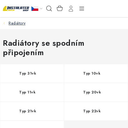
Přejít
NÁKUPNÍ
Hledat
na
KOŠÍK
obsah
Radiátory
VELKOOBCHOD
PORADŇA
Radiátory se spodním
připojením
PRODEJNA
Instalační materiál
Typ 31vk
Typ 10vk
Podlahové vytápění
Typ 11vk
Typ 20vk
Ventily a armatury
Typ 21vk
Typ 22vk
Měření a regulace