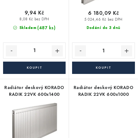
Akce, Slevy
ů
t
ů
9,94 Kč
6 180,09 Kč
8,08 Kč bez DPH
5 024,46 Kč bez DPH
Kontakty
Poštovné a doprava
Obchodní podmínky
(487 ks)
Skladem
Dodání do 3 dnů
Reklamační podmínky
Pravidla ochrany osobních údajů (GDPR)
Obchodní podmínky půjčovny nářadí
Moje objednávka
Radiátor deskový KORADO
Radiátor deskový KORADO
RADIK 22VK 600x1400
RADIK 22VK 600x1000