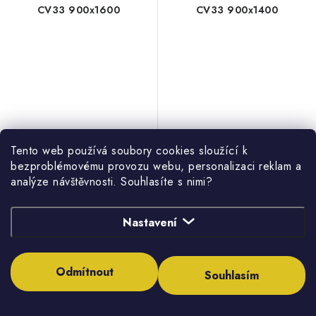
CV33 900x1600
CV33 900x1400
Tento web používá soubory cookies sloužící k
11 655,01 Kč
10 332,69 Kč
bezproblémovému provozu webu, personalizaci reklam a
9 475,62 Kč bez DPH
8 400,56 Kč bez DPH
analýze návštěvnosti. Souhlasíte s nimi?
Dostupnost na vyžádání
Dostupnost na vyžádání
Nastavení
Odmítnout
Souhlasím