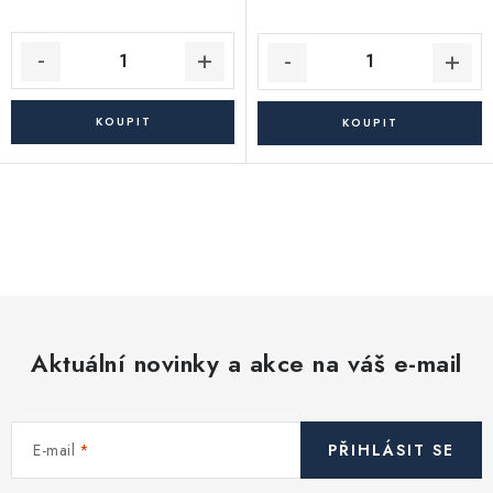
O
v
l
á
d
Aktuální novinky a akce na váš e-mail
a
c
í
E-mail
PŘIHLÁSIT SE
p
r