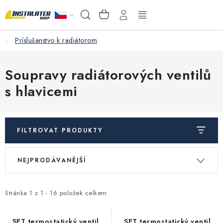
Přejít
NÁKUPNÍ
Hledat
na
KOŠÍK
obsah
Príslušenstvo k radiátorom
VELKOOBCHOD
PORADŇA
Soupravy radiátorových ventilů
s hlavicemi
PRODEJNA
Instalační materiál
FILTROVAT PRODUKTY
Podlahové vytápění
V
Ř
NEJPRODÁVANĚJŠÍ
ý
a
Ventily a armatury
p
z
i
e
Stránka
1
z
1
-
16
položek celkem
Měření a regulace
s
n
SET termostatický ventil
SET termostatický ventil