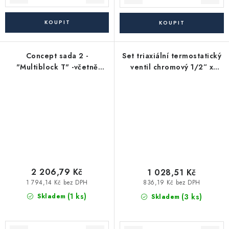
Concept sada 2 -
Set triaxiální termostatický
"Multiblock T" -včetně
ventil chromový 1/2” x
hlavice Uni SH 1/2" - rohový
16mm + 1/2” x 15mm
s přednastavením
2 206,79 Kč
1 028,51 Kč
1 794,14 Kč bez DPH
836,19 Kč bez DPH
(1 ks)
(3 ks)
Skladem
Skladem