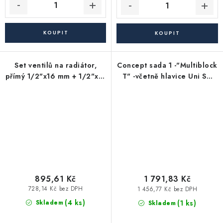
Set ventilů na radiátor,
Concept sada 1 -"Multiblock
přímý 1/2"x16 mm + 1/2"x15
T" -včetně hlavice Uni SH
mm, šedý
1/2"- přímý s
přednastavením
895,61 Kč
1 791,83 Kč
728,14 Kč bez DPH
1 456,77 Kč bez DPH
(4 ks)
(1 ks)
Skladem
Skladem