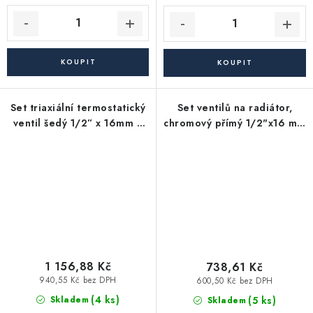
Set triaxiální termostatický
Set ventilů na radiátor,
ventil šedý 1/2” x 16mm +
chromový přímý 1/2"x16 mm
1/2” x 15mm
+ 1/2"x15 mm
1 156,88 Kč
738,61 Kč
940,55 Kč bez DPH
600,50 Kč bez DPH
(4 ks)
(5 ks)
Skladem
Skladem