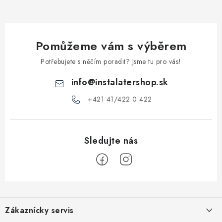
v
k
y
Pomůžeme vám s výběrem
v
ý
Potřebujete s něčím poradit? Jsme tu pro vás!
p
info
@
instalatershop.sk
i
s
+421 41/422 0 422
u
Z
á
Zákaznícky servis
p