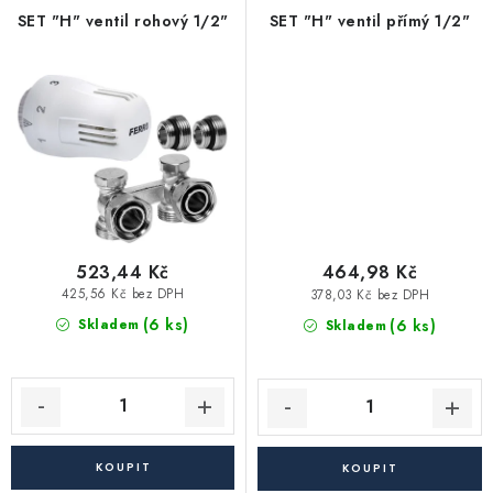
Akce, Slevy
SET "H" ventil rohový 1/2"
SET "H" ventil přímý 1/2"
Kontakty
Poštovné a doprava
Obchodní podmínky
Reklamační podmínky
Pravidla ochrany osobních údajů (GDPR)
Obchodní podmínky půjčovny nářadí
Moje objednávka
523,44 Kč
464,98 Kč
425,56 Kč bez DPH
378,03 Kč bez DPH
(6 ks)
(6 ks)
Skladem
Skladem