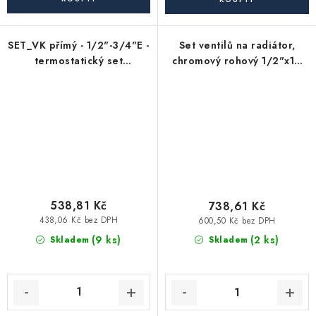
SET_VK přímý - 1/2"-3/4"E -
Set ventilů na radiátor,
termostatický set
chromový rohový 1/2"x16
EUROKONUS s W5-RI pro
mm + 1/2"x15 mm
dopojení radiátorů
538,81 Kč
738,61 Kč
438,06 Kč bez DPH
600,50 Kč bez DPH
(9 ks)
(2 ks)
Skladem
Skladem