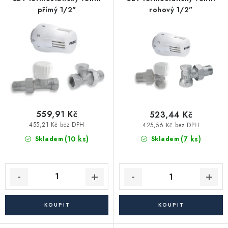
p
í
Vytápění a chlazení
přímý 1/2"
rohový 1/2"
r
p
o
r
Komíny a kouřovody
d
o
u
d
Čerpadla a vodárny
k
u
t
k
Filtrování vody
ů
t
ů
559,91 Kč
523,44 Kč
Zahrada a závlaha
455,21 Kč bez DPH
425,56 Kč bez DPH
(10 ks)
(7 ks)
Skladem
Skladem
Větrání a rekuperace
Koupelna a sanita
Spojovací materiál