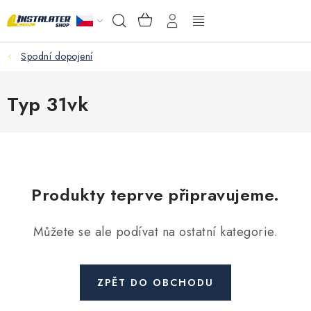
Přejít
NÁKUPNÍ
Hledat
na
KOŠÍK
obsah
Spodní dopojení
VELKOOBCHOD
PORADŇA
Typ 31vk
PRODEJNA
Instalační materiál
Produkty teprve připravujeme.
Podlahové vytápění
Můžete se ale podívat na ostatní kategorie.
Ventily a armatury
Měření a regulace
ZPĚT DO OBCHODU