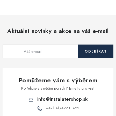
Vytápění a chlazení
Komíny a kouřovody
Aktuální novinky a akce na váš e-mail
Čerpadla a vodárny
Filtrování vody
ODEBÍRAT
Zahrada a závlaha
Větrání a rekuperace
Pomůžeme vám s výběrem
Potřebujete s něčím poradit? Jsme tu pro vás!
Koupelna a sanita
info
@
instalatershop.sk
Spojovací materiál
+421 41/422 0 422