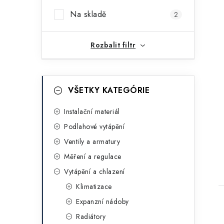
i
a
Na skladě
2
n
n
Rozbalit filtr
í
p
K
Přeskočit
VŠETKY KATEGÓRIE
kategorie
a
a
t
Instalační materiál
n
Podlahové vytápění
e
e
Ventily a armatury
g
t
l
Měření a regulace
o
Vytápění a chlazení
r
Klimatizace
i
Expanzní nádoby
e
Radiátory