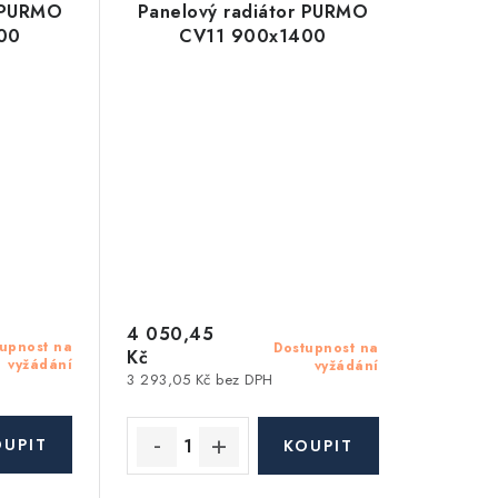
r PURMO
Panelový radiátor PURMO
00
CV11 900x1400
4 050,45
upnost na
Dostupnost na
Kč
vyžádání
vyžádání
3 293,05 Kč bez DPH