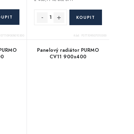
F071109008010300
Kód:
F071109007010300
r PURMO
Panelový radiátor PURMO
00
CV11 900x400