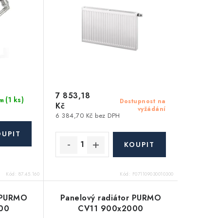
7 853,18
(1 ks)
m
Dostupnost na
Kč
vyžádání
6 384,70 Kč bez DPH
Kód:
87.45.160
Kód:
F071109030010300
r PURMO
Panelový radiátor PURMO
00
CV11 900x2000