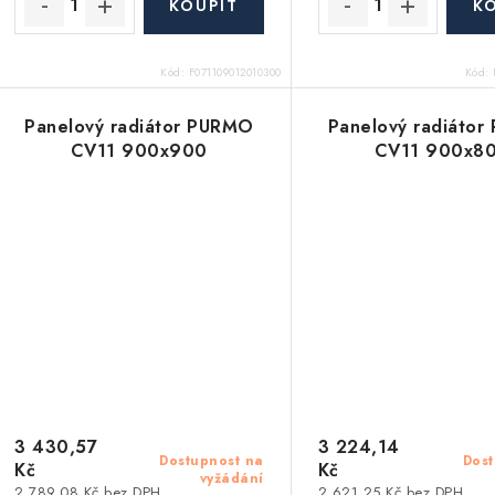
Kód:
F071109012010300
Kód:
Panelový radiátor PURMO
Panelový radiáto
CV11 900x900
CV11 900x8
3 430,57
3 224,14
Dostupnost na
Dost
Kč
Kč
vyžádání
2 789,08 Kč bez DPH
2 621,25 Kč bez DPH