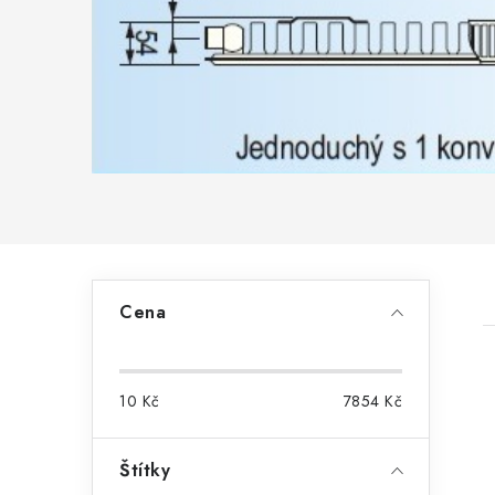
P
Cena
o
s
10
Kč
7854
Kč
t
r
Štítky