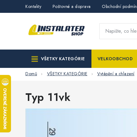
Přejít
Kontakty
Poštovné a doprava
Obchodní podmín
na
obsah
VŠETKY KATEGÓRIE
VELKOOBCHOD
Domů
VŠETKY KATEGÓRIE
Vytápění a chlazení
Typ 11vk