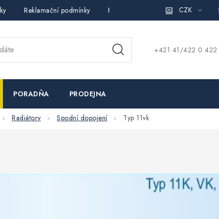
CZK
ky
Reklamační podmínky
Pravidla ochrany osobních údajů (
+421 41/422 0 422
PORADŇA
PRODEJNA
Radiátory
Spodní dopojení
Typ 11vk