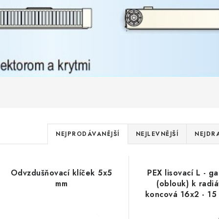
Ř
NEJPRODÁVANĚJŠÍ
NEJLEVNĚJŠÍ
NEJDR
a
V
z
Odvzdušňovací klíček 5x5
PEX lisovací L - ga
ý
e
mm
(oblouk) k radi
koncová 16x2 - 15 
p
n
300 mm