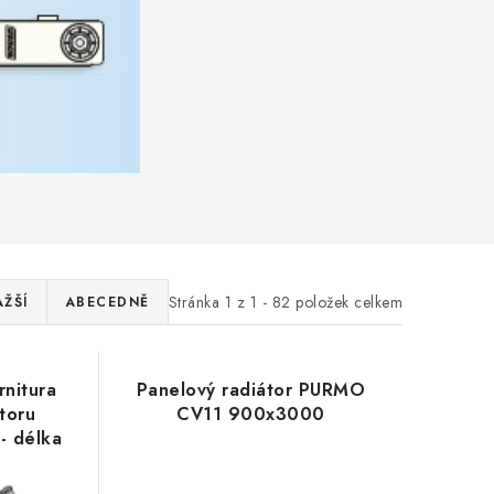
Stránka
1
z
1
-
82
položek celkem
AŽŠÍ
ABECEDNĚ
rnitura
Panelový radiátor PURMO
átoru
CV11 900x3000
- délka