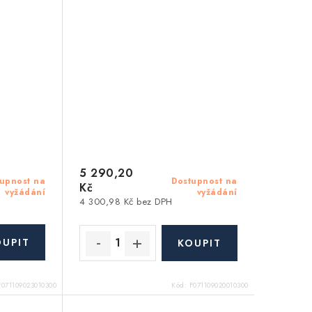
5 290,20
upnost na
Dostupnost na
Kč
vyžádání
vyžádání
4 300,98 Kč bez DPH
F071109023010300
Kód:
F071109020010300