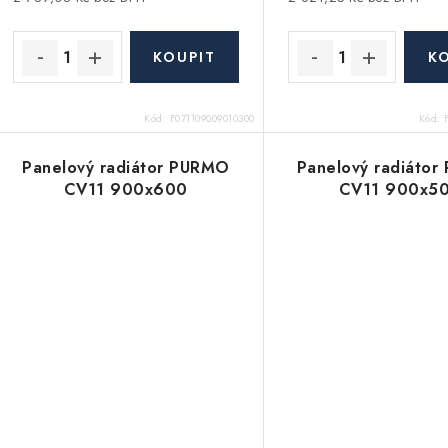
Kód:
F071109009010300
Kód:
Panelový radiátor PURMO
Panelový radiáto
CV11 900x600
CV11 900x5