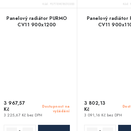
Kód:
F071109018010300
Kód:
Panelový radiátor PURMO
Panelový radiáto
CV11 900x1200
CV11 900x11
3 967,57
3 802,13
Dostupnost na
Dost
Kč
Kč
vyžádání
3 225,67 Kč bez DPH
3 091,16 Kč bez DPH