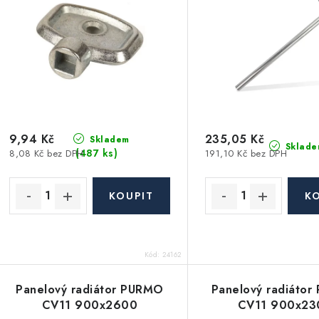
í
s
p
p
r
r
o
o
d
d
u
9,94 Kč
235,05 Kč
Skladem
Sklade
(487 ks)
8,08 Kč bez DPH
191,10 Kč bez DPH
u
k
k
t
ů
ů
Kód:
24162
Panelový radiátor PURMO
Panelový radiáto
CV11 900x2600
CV11 900x23