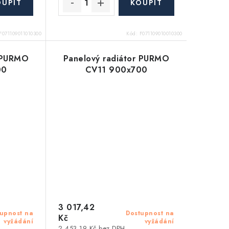
F071109011010300
Kód:
F071109010010300
r PURMO
Panelový radiátor PURMO
00
CV11 900x700
3 017,42
upnost na
Dostupnost na
Kč
vyžádání
vyžádání
2 453,19 Kč bez DPH