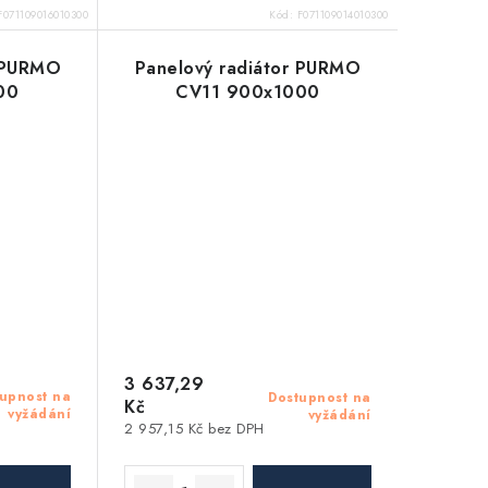
F071109016010300
Kód:
F071109014010300
r PURMO
Panelový radiátor PURMO
00
CV11 900x1000
3 637,29
upnost na
Dostupnost na
Kč
vyžádání
vyžádání
2 957,15 Kč bez DPH