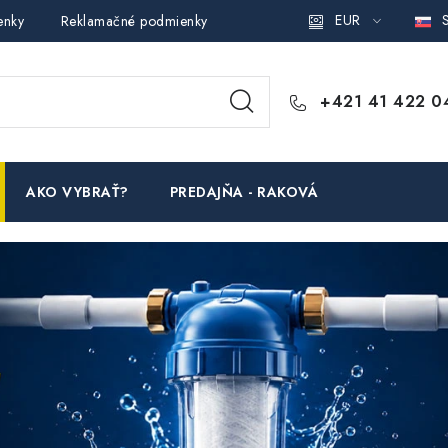
EUR
S
enky
Reklamačné podmienky
Podmienky ochrany osobných ú
+421 41 422 0
AKO VYBRAŤ?
PREDAJŇA - RAKOVÁ