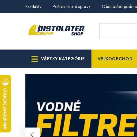
Prejsť
Kontakty
Poštovné a doprava
Obchodné podmi
na
obsah
VŠETKY KATEGÓRIE
VEĽKOOBCHOD
M
I
E
S
T
Predchádzajúce