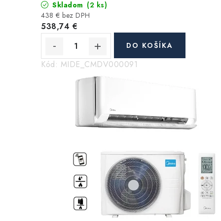
Skladom
(2 ks)
438 € bez DPH
538,74 €
DO KOŠÍKA
Kód:
MIDE_CMDV000091