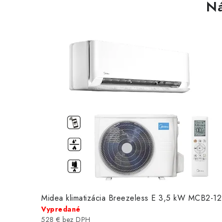
Ná
K
T
Midea klimatizácia Breezeless E 3,5 kW MCB2-1
Vypredané
528 € bez DPH