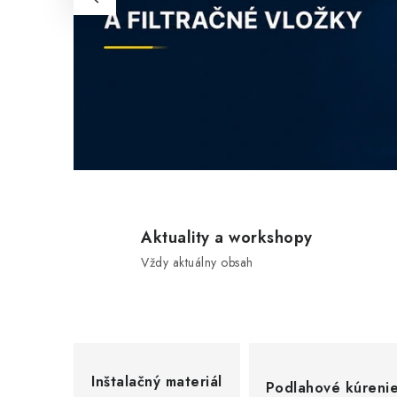
O
,
K
D
E
S
Aktuality a workshopy
A
Vždy aktuálny obsah
Z
A
Č
Inštalačný materiál
Podlahové kúreni