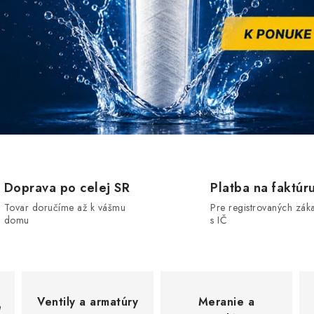
Doprava po celej SR
Platba na faktúr
Tovar doručíme až k vášmu
Pre registrovaných zák
domu
s IČ
Ventily a armatúry
Meranie a
e