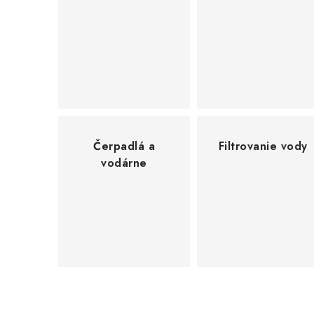
Í
N
A
V
Á
Čerpadlá a
Filtrovanie vody
Š
vodárne
P
R
O
J
E