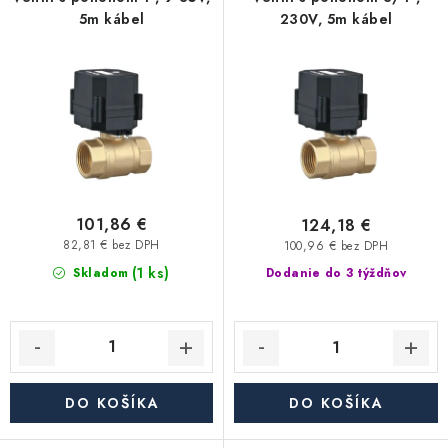
p
i
Kúrenie a chladenie
5m kábel
230V, 5m kábel
r
e
o
p
Komíny a dymovody
d
r
u
o
Čerpadlá a vodárne
k
d
t
u
Filtrovanie a úprava vody
o
k
v
t
101,86 €
124,18 €
Záhrada a závlaha
o
82,81 € bez DPH
100,96 € bez DPH
(1 ks)
v
Skladom
Dodanie do 3 týždňov
Vetranie a rekuperácia
Kúpeľňa a sanita
Spojovací materiál
DO KOŠÍKA
DO KOŠÍKA