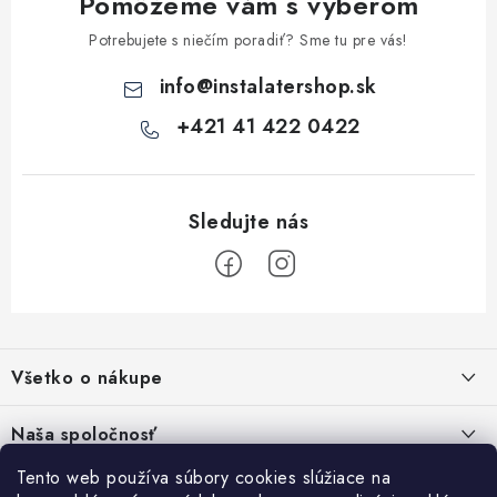
Pomôžeme vám s výberom
k
y
Potrebujete s niečím poradiť? Sme tu pre vás!
v
info
@
instalatershop.sk
ý
p
+421 41 422 0422
i
s
u
Z
á
Všetko o nákupe
p
ä
Kontakty
Naša spoločnosť
t
Poštovné a doprava
i
Tento web používa súbory cookies slúžiace na
SHOWROOM - poradňa pre vaše projekty
Prihlásenie