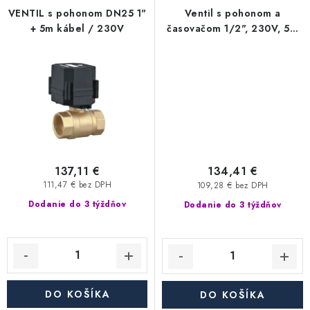
Akcie, Zľavy
VENTIL s pohonom DN25 1"
Ventil s pohonom a
+ 5m kábel / 230V
časovačom 1/2", 230V, 5m
kábel
Kontakty
Poštovné a doprava
Obchodné podmienky
Reklamačné podmienky
Podmienky ochrany osobných údajov
Obchodné podmienky požičovne náradia
Moja objednávka
137,11 €
134,41 €
111,47 € bez DPH
109,28 € bez DPH
Dodanie do 3 týždňov
Dodanie do 3 týždňov
DO KOŠÍKA
DO KOŠÍKA