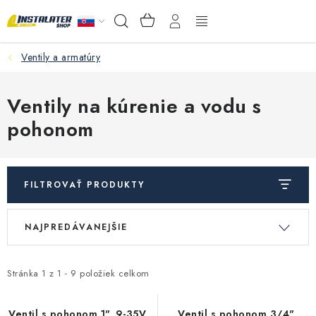
Prejsť
NÁKUPNÝ
Hľadať
na
KOŠÍK
obsah
Ventily a armatúry
VEĽKOOBCHOD
AKO VYBRAŤ?
Ventily na kúrenie a vodu s
pohonom
PREDAJŇA - RAKOVÁ
Inštalačný materiál
FILTROVAŤ PRODUKTY
Podlahové kúrenie
V
R
NAJPREDÁVANEJŠIE
ý
a
Ventily a armatúry
p
d
i
e
Stránka
1
z
1
-
9
položiek celkom
Meranie a regulácia
s
n
Ventil s pohonom 1", 9-35V,
Ventil s pohonom 3/4",