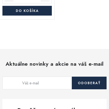
DO KOŠÍKA
O
v
l
á
d
Aktuálne novinky a akcie na váš e-mail
a
c
i
ODOBERAŤ
e
p
r
v