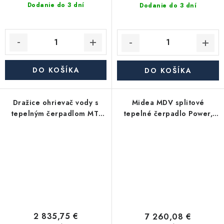
Dodanie do 3 dní
Dodanie do 3 dní
DO KOŠÍKA
DO KOŠÍKA
Dražice ohrievač vody s
Midea MDV splitové
tepelným čerpadlom MT-
tepelné čerpadlo Power,
WH 21-019-F
16kW, 3f, MDVA-
V16WD2ER8-P
2 835,75 €
7 260,08 €