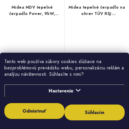
Midea MDV tepelné
Midea tepelné čerpadlo na
čerpadlo Power, 9kW,
ohrev TÚV RSJ-
MDVC-V9WD2ER8-P
35/300RDN3-F1 - HMV
Tento web používa súbory cookies slúžiace na
bezproblémovú prevádzku webu, personalizáciu reklám a
4 031,33 €
4 243,50 €
analýzu návštevnosti. Súhlasíte s nimi?
3 277,50 € bez DPH
3 450 € bez DPH
Dodanie do týždňa
Dodanie do týždňa
Nastavenie
Odmietnuť
Súhlasím
DO KOŠÍKA
DO KOŠÍKA