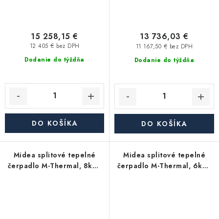
15 258,15 €
13 736,03 €
12 405 € bez DPH
11 167,50 € bez DPH
Dodanie do týždňa
Dodanie do týždňa
DO KOŠÍKA
DO KOŠÍKA
Midea splitové tepelné
Midea splitové tepelné
čerpadlo M-Thermal, 8kW,
čerpadlo M-Thermal, 6kW,
MHA-V8W/D2N8-B2H2-
MHA-V6W/D2N8-B2H2-
IWT240
IWT240