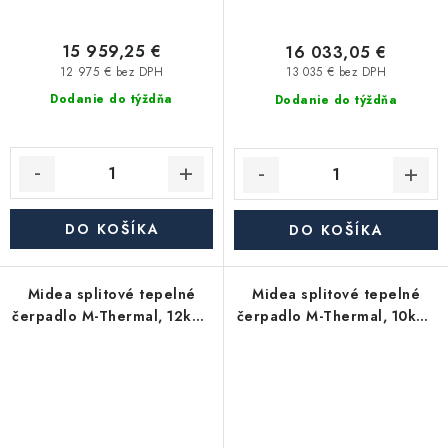
15 959,25 €
16 033,05 €
12 975 € bez DPH
13 035 € bez DPH
Dodanie do týždňa
Dodanie do týždňa
DO KOŠÍKA
DO KOŠÍKA
Midea splitové tepelné
Midea splitové tepelné
čerpadlo M-Thermal, 12kW,
čerpadlo M-Thermal, 10kW,
MHA-V12W/D2N8-B2H2-
MHA-V10W/D2N8-B2H2-
IWT240
IWT240