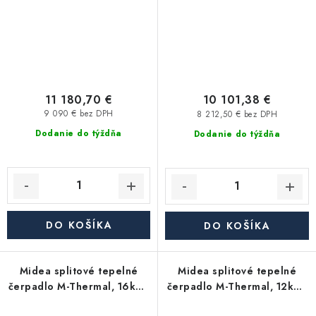
11 180,70 €
10 101,38 €
9 090 € bez DPH
8 212,50 € bez DPH
Dodanie do týždňa
Dodanie do týždňa
DO KOŠÍKA
DO KOŠÍKA
Midea splitové tepelné
Midea splitové tepelné
čerpadlo M-Thermal, 16kW,
čerpadlo M-Thermal, 12kW,
MHA-V16W/D2N8-B2H2
3f, MHA-V12W/D2RN8-