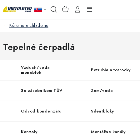
Prejsť
NÁKUPNÝ
Hľadať
na
KOŠÍK
obsah
Kúrenie a chladenie
VEĽKOOBCHOD
AKO VYBRAŤ?
Tepelné čerpadlá
PREDAJŇA - RAKOVÁ
Vzduch/voda
Potrubia a tvarovky
monoblok
Inštalačný materiál
So zásobníkom TÚV
Zem/voda
Podlahové kúrenie
Ventily a armatúry
Odvod kondenzátu
Silentbloky
Meranie a regulácia
Konzoly
Montážne kanály