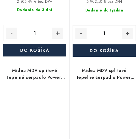
2 305,49 € bez DPH
5 902,50 € bez DPH
Dodanie do 3 dní
Dodanie do týždňa
DO KOŠÍKA
DO KOŠÍKA
Midea MDV splitové
Midea MDV splitové
tepelné čerpadlo Power,
tepelné čerpadlo Power,
12kW, 3f MDVA-
10kW, MDVA-V10WD2ER8-P
V12WD2ER8-P