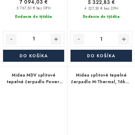
7 094,03 €
5 322,83 €
5 767,50 € bez DPH
4 327,50 € bez DPH
Dodanie do týždňa
Dodanie do týždňa
DO KOŠÍKA
DO KOŠÍKA
Midea MDV splitové
Midea splitové tepelné
tepelné čerpadlo Power,
čerpadlo M-Thermal, 16kW,
8kW, MDVA-V8WD2ER8-P
3f, MHA-V16W/D2N8-B2H2-
IWT240