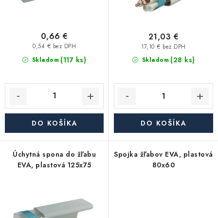
Akcie, Zľavy
t
u
o
k
Kontakty
Poštovné a doprava
Obchodné podmienky
v
t
0,66 €
21,03 €
o
Reklamačné podmienky
0,54 € bez DPH
17,10 € bez DPH
(117 ks)
v
(28 ks)
Skladom
Skladom
Podmienky ochrany osobných údajov
Obchodné podmienky požičovne náradia
Moja objednávka
DO KOŠÍKA
DO KOŠÍKA
Úchytná spona do žľabu
Spojka žľabov EVA, plastová
EVA, plastová 125x75
80x60