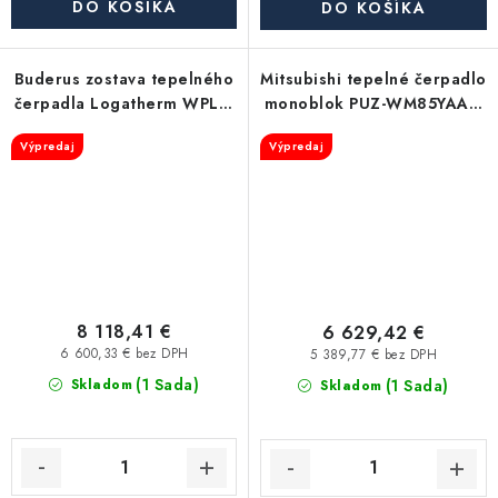
DO KOŠÍKA
DO KOŠÍKA
Buderus zostava tepelného
Mitsubishi tepelné čerpadlo
čerpadla Logatherm WPL 8
monoblok PUZ-WM85YAA +
AR T
vnútorná jednotka EHPX-
Výpredaj
Výpredaj
YM9D
8 118,41 €
6 629,42 €
6 600,33 € bez DPH
5 389,77 € bez DPH
(1 Sada)
(1 Sada)
Skladom
Skladom