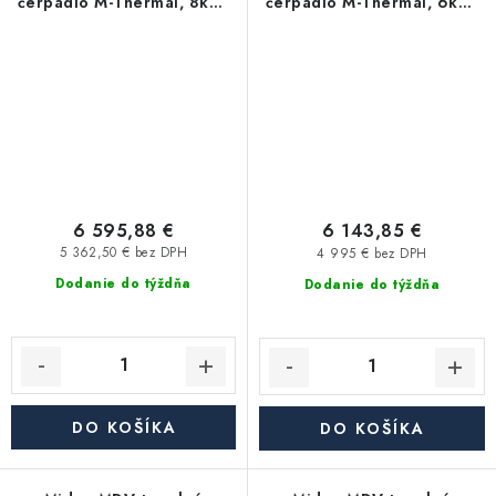
čerpadlo M-Thermal, 8kW,
čerpadlo M-Thermal, 6kW,
MHA-V8W/D2N8-B2H2
MHA-V6W/D2N8-B2H2
6 595,88 €
6 143,85 €
5 362,50 € bez DPH
4 995 € bez DPH
Dodanie do týždňa
Dodanie do týždňa
DO KOŠÍKA
DO KOŠÍKA