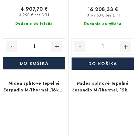
4 907,70 €
16 208,33 €
3 990 € bez DPH
13 177,50 € bez DPH
Dodanie do týždňa
Dodanie do týždňa
DO KOŠÍKA
DO KOŠÍKA
Midea splitové tepelné
Midea splitové tepelné
čerpadlo M-Thermal ,16kW,
čerpadlo M-Thermal, 12kW,
MHA-V16W/D2N8-B2H2-
3f, MHA-V12W/D2N8-B2H2-
IWT240
IWT240