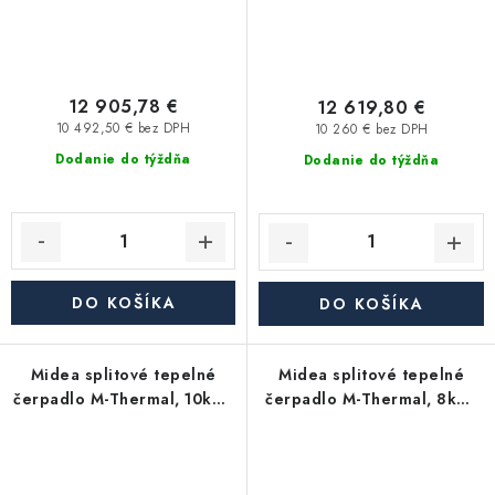
12 905,78 €
12 619,80 €
10 492,50 € bez DPH
10 260 € bez DPH
Dodanie do týždňa
Dodanie do týždňa
DO KOŠÍKA
DO KOŠÍKA
Midea splitové tepelné
Midea splitové tepelné
čerpadlo M-Thermal, 10kW,
čerpadlo M-Thermal, 8kW,
MHA-V10W/D2N8-B2H2-
MHA-V8W/D2N8-B2H2-
IWT190
IWT190