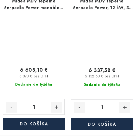
Midea MDV tepelné
Midea MDV tepelné
čerpadlo Power monoblok,
čerpadlo Power, 12 kW, 3f
16 kW, 3f MDVC-
monoblok MDVC-
V16WD2BR8-P
V12WD2BR8-P
6 605,10 €
6 337,58 €
5 370 € bez DPH
5 152,50 € bez DPH
Dodanie do týždňa
Dodanie do týždňa
DO KOŠÍKA
DO KOŠÍKA