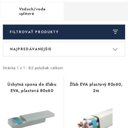
Kúrenie a chladenie
Vzduch/voda
splitové
Komíny a dymovody
FILTROVAŤ PRODUKTY
Čerpadlá a vodárne
V
R
NAJPREDÁVANEJŠIE
Filtrovanie a úprava vody
ý
a
p
d
Záhrada a závlaha
i
e
Stránka
1
z
1
-
82
položiek celkom
s
n
Vetranie a rekuperácia
p
i
Úchytná spona do žľabu
Žľab EVA plastový 80x60,
EVA, plastová 80x60
2m
r
e
Kúpeľňa a sanita
o
p
d
r
Spojovací materiál
u
o
k
d