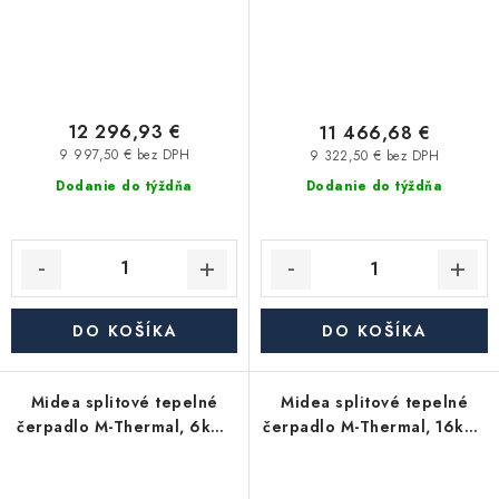
12 296,93 €
11 466,68 €
9 997,50 € bez DPH
9 322,50 € bez DPH
Dodanie do týždňa
Dodanie do týždňa
DO KOŠÍKA
DO KOŠÍKA
Midea splitové tepelné
Midea splitové tepelné
čerpadlo M-Thermal, 6kW,
čerpadlo M-Thermal, 16kW,
MHA-V6W/D2N8-B2H2-
3f, MHA-V16W/D2RN8-
IWT190
B2H2