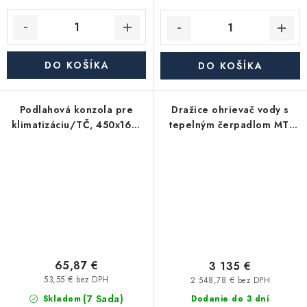
DO KOŠÍKA
DO KOŠÍKA
Podlahová konzola pre
Dražice ohrievač vody s
klimatizáciu/TČ, 450x160,
tepelným čerpadlom MT-
90mm
WH 21-026-FS
65,87 €
3 135 €
53,55 € bez DPH
2 548,78 € bez DPH
(7 Sada)
Skladom
Dodanie do 3 dní