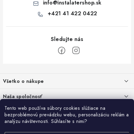
info
@
instalatershop.sk
p
i
+421 41 422 0422
s
u
Z
á
Všetko o nákupe
p
ä
Kontakty
Naša spoločnosť
t
Poštovné a doprava
i
Tento web používa súbory cookies slúžiace na
SHOWROOM - poradňa pre vaše projekty
Prihlásenie
bezproblémovú prevádzku webu, personalizáciu reklám a
e
Obchodné podmienky
analýzu návštevnosti. Súhlasíte s nimi?
E-mail
PREDAJŇA - Raková
Vyhľadávanie
Reklamačné podmienky