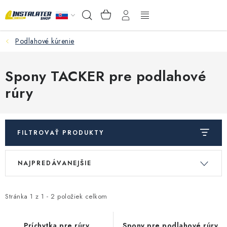
Prejsť
NÁKUPNÝ
Hľadať
na
KOŠÍK
obsah
Podlahové kúrenie
VEĽKOOBCHOD
AKO VYBRAŤ?
Spony TACKER pre podlahové
rúry
PREDAJŇA - RAKOVÁ
Inštalačný materiál
FILTROVAŤ PRODUKTY
Podlahové kúrenie
V
R
NAJPREDÁVANEJŠIE
ý
a
Ventily a armatúry
p
d
i
e
Stránka
1
z
1
-
2
položiek celkom
Meranie a regulácia
s
n
Príchytka pre rúry
Spony pre podlahové rúry