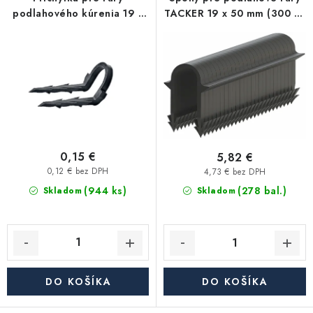
p
i
Kúrenie a chladenie
podlahového kúrenia 19 x
TACKER 19 x 50 mm (300 ks
r
e
55 mm - uhlová B
v balení)
o
p
Komíny a dymovody
d
r
u
o
Čerpadlá a vodárne
k
d
t
u
Filtrovanie a úprava vody
o
k
v
t
0,15 €
5,82 €
Záhrada a závlaha
o
0,12 € bez DPH
4,73 € bez DPH
(944 ks)
v
(278 bal.)
Skladom
Skladom
Vetranie a rekuperácia
Kúpeľňa a sanita
Spojovací materiál
DO KOŠÍKA
DO KOŠÍKA