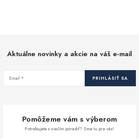
Akcie, Zľavy
O
Kontakty
Poštovné a doprava
Obchodné podmienky
v
Reklamačné podmienky
l
á
Podmienky ochrany osobných údajov
d
Obchodné podmienky požičovne náradia
Moja objednávka
Aktuálne novinky a akcie na váš e-mail
a
c
i
Email
PRIHLÁSIŤ SA
e
p
r
v
k
Pomôžeme vám s výberom
y
v
Potrebujete s niečím poradiť? Sme tu pre vás!
ý