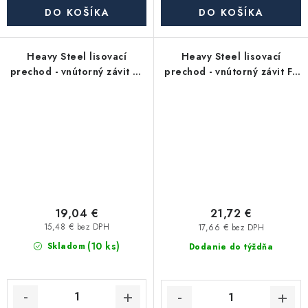
DO KOŠÍKA
DO KOŠÍKA
Heavy Steel lisovací
Heavy Steel lisovací
prechod - vnútorný závit FF
prechod - vnútorný závit FF
1"x G1" - uhlíková oceľ
1"x G3/4" - uhlíková oceľ
19,04 €
21,72 €
15,48 € bez DPH
17,66 € bez DPH
(10 ks)
Skladom
Dodanie do týždňa