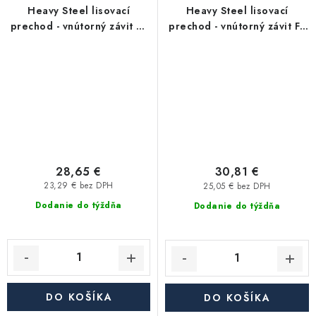
Heavy Steel lisovací
Heavy Steel lisovací
prechod - vnútorný závit FF
prechod - vnútorný závit FF
6/4"x G3/4" - uhlíková
6/4"x G1/2" - uhlíková oceľ
oceľ
28,65 €
30,81 €
23,29 € bez DPH
25,05 € bez DPH
Dodanie do týždňa
Dodanie do týždňa
DO KOŠÍKA
DO KOŠÍKA