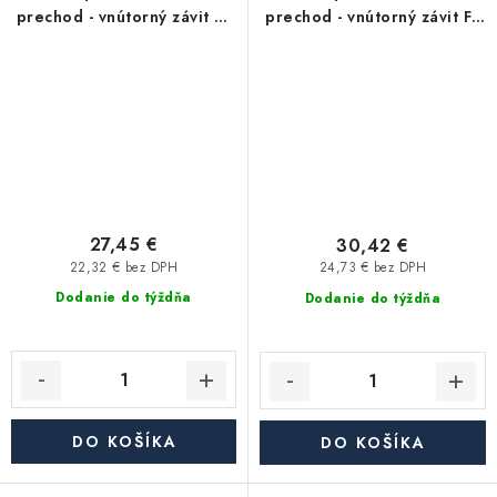
prechod - vnútorný závit FF
prechod - vnútorný závit FF
6/4"x G5/4" - uhlíková
6/4"x G1" - uhlíková oceľ
oceľ
27,45 €
30,42 €
22,32 € bez DPH
24,73 € bez DPH
Dodanie do týždňa
Dodanie do týždňa
DO KOŠÍKA
DO KOŠÍKA