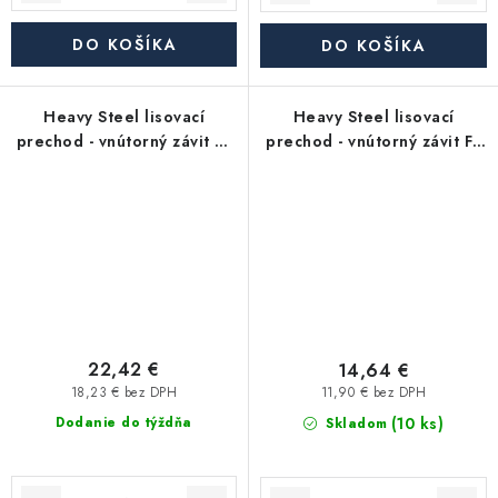
DO KOŠÍKA
DO KOŠÍKA
Heavy Steel lisovací
Heavy Steel lisovací
prechod - vnútorný závit FF
prechod - vnútorný závit FF
1"x G1/2" - uhlíková oceľ
3/4"x G3/4" - uhlíková oceľ
22,42 €
14,64 €
18,23 € bez DPH
11,90 € bez DPH
(10 ks)
Dodanie do týždňa
Skladom