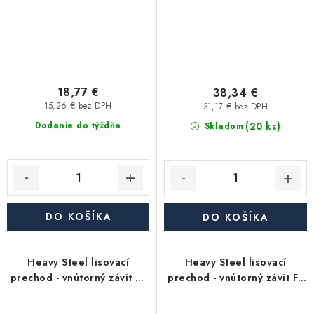
18,77 €
38,34 €
15,26 € bez DPH
31,17 € bez DPH
(20 ks)
Dodanie do týždňa
Skladom
DO KOŠÍKA
DO KOŠÍKA
Heavy Steel lisovací
Heavy Steel lisovací
prechod - vnútorný závit FF
prechod - vnútorný závit FF
2"x G6/4" - uhlíková oceľ
2"x G5/4" - uhlíková oceľ