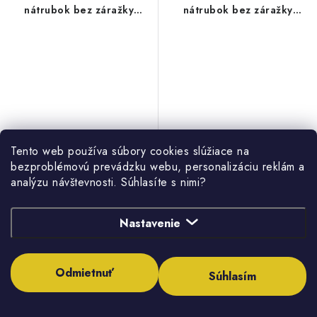
nátrubok bez záražky
nátrubok bez záražky
predĺžený FF 5/4" -
predĺžený FF 1" - uhlíková
uhlíková oceľ
oceľ
Tento web používa súbory cookies slúžiace na
33,62 €
26,73 €
bezproblémovú prevádzku webu, personalizáciu reklám a
27,33 € bez DPH
21,73 € bez DPH
analýzu návštevnosti. Súhlasíte s nimi?
Dodanie do týždňa
Dodanie do týždňa
Nastavenie
Odmietnuť
Súhlasím
DO KOŠÍKA
DO KOŠÍKA