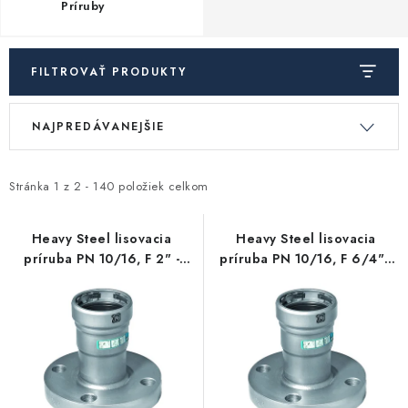
Príruby
Kúrenie a chladenie
Komíny a dymovody
FILTROVAŤ PRODUKTY
V
R
Čerpadlá a vodárne
NAJPREDÁVANEJŠIE
ý
a
p
d
Filtrovanie a úprava vody
i
e
Stránka
1
z
2
-
140
položiek celkom
s
n
Záhrada a závlaha
p
i
Heavy Steel lisovacia
Heavy Steel lisovacia
príruba PN 10/16, F 2" -
príruba PN 10/16, F 6/4" -
r
e
Vetranie a rekuperácia
uhlíková oceľ
uhlíková oceľ
o
p
d
r
Kúpeľňa a sanita
u
o
k
d
Spojovací materiál
t
u