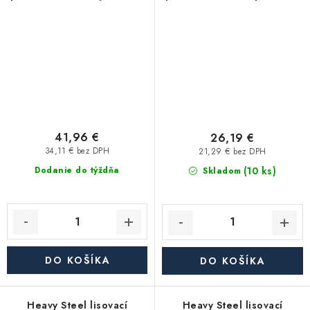
2"x G1/2" - uhlíková oceľ
6/4"x G6/4" - uhlíková
oceľ
41,96 €
26,19 €
34,11 € bez DPH
21,29 € bez DPH
(10 ks)
Dodanie do týždňa
Skladom
DO KOŠÍKA
DO KOŠÍKA
Heavy Steel lisovací
Heavy Steel lisovací