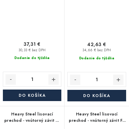
37,31 €
42,63 €
30,33 € bez DPH
34,66 € bez DPH
Dodanie do týždňa
Dodanie do týždňa
DO KOŠÍKA
DO KOŠÍKA
Heavy Steel lisovací
Heavy Steel lisovací
prechod - vnútorný závit FF
prechod - vnútorný závit FF
2"x G1" - uhlíková oceľ
2"x G3/4" - uhlíková oceľ