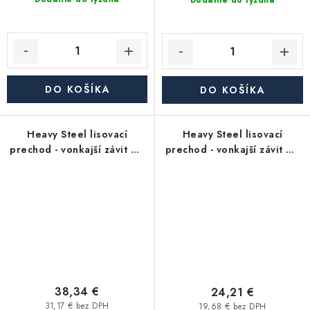
Dodanie do týždňa
DO KOŠÍKA
DO KOŠÍKA
Heavy Steel lisovací
Heavy Steel lisovací
prechod - vonkajší závit MF
prechod - vonkajší závit MF
2"x G2" - uhlíková oceľ
5/4"x G5/4" - uhlíková oceľ
38,34 €
24,21 €
31,17 € bez DPH
19,68 € bez DPH