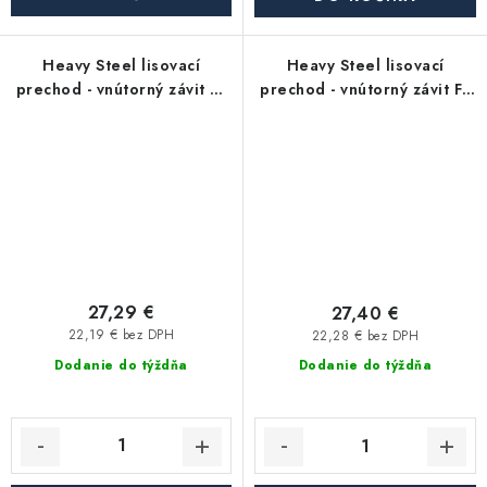
Heavy Steel lisovací
Heavy Steel lisovací
prechod - vnútorný závit FF
prechod - vnútorný závit FF
5/4"x G3/4" - uhlíková oceľ
5/4"x G1/2" - uhlíková oceľ
27,29 €
27,40 €
22,19 € bez DPH
22,28 € bez DPH
Dodanie do týždňa
Dodanie do týždňa