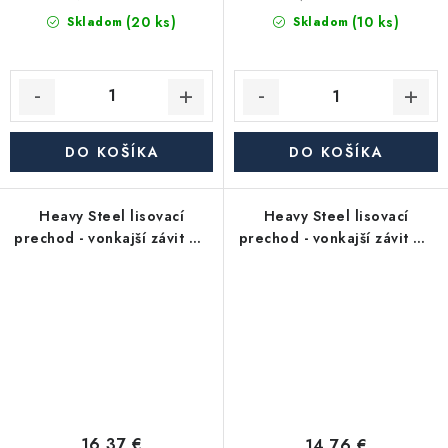
(20 ks)
(10 ks)
Skladom
Skladom
DO KOŠÍKA
DO KOŠÍKA
Heavy Steel lisovací
Heavy Steel lisovací
prechod - vonkajší závit MF
prechod - vonkajší závit MF
3/4"x G3/4" - uhlíková
1/2"x G1/2" - uhlíková oceľ
oceľ
16,37 €
14,76 €