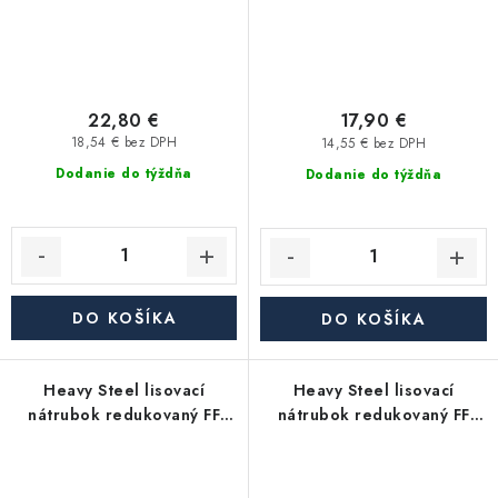
22,80 €
17,90 €
18,54 € bez DPH
14,55 € bez DPH
Dodanie do týždňa
Dodanie do týždňa
DO KOŠÍKA
DO KOŠÍKA
Heavy Steel lisovací
Heavy Steel lisovací
nátrubok redukovaný FF
nátrubok redukovaný FF
2"x6/4" - uhlíková oceľ
2"x5/4" - uhlíková oceľ