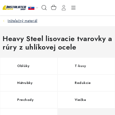
Prejsť
NÁKUPNÝ
Hľadať
na
KOŠÍK
obsah
Inštalačný materiál
VEĽKOOBCHOD
AKO VYBRAŤ?
Heavy Steel lisovacie tvarovky a
rúry z uhlíkovej ocele
PREDAJŇA - RAKOVÁ
Inštalačný materiál
Oblúky
T-kusy
Podlahové kúrenie
Nátrubky
Redukcie
Ventily a armatúry
Prechody
Viečka
Meranie a regulácia