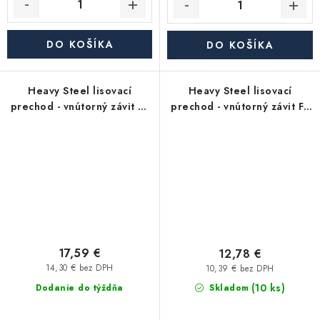
DO KOŠÍKA
DO KOŠÍKA
Heavy Steel lisovací
Heavy Steel lisovací
prechod - vnútorný závit FF
prechod - vnútorný závit FF
3/4"x G1/2" - uhlíková oceľ
1/2"x G1/2" - uhlíková oceľ
17,59 €
12,78 €
14,30 € bez DPH
10,39 € bez DPH
(10 ks)
Dodanie do týždňa
Skladom