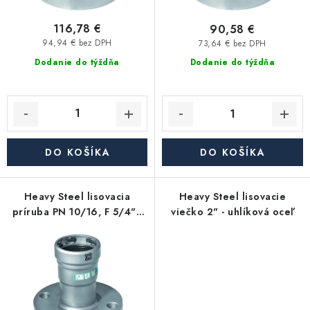
Akcie, Zľavy
o
k
v
t
116,78 €
90,58 €
o
94,94 € bez DPH
73,64 € bez DPH
Kontakty
Poštovné a doprava
Obchodné podmienky
v
Dodanie do týždňa
Dodanie do týždňa
Reklamačné podmienky
Podmienky ochrany osobných údajov
Obchodné podmienky požičovne náradia
Moja objednávka
DO KOŠÍKA
DO KOŠÍKA
Heavy Steel lisovacia
Heavy Steel lisovacie
príruba PN 10/16, F 5/4" -
viečko 2" - uhlíková oceľ
uhlíková oceľ