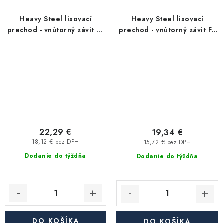
Heavy Steel lisovací
Heavy Steel lisovací
prechod - vnútorný závit FF
prechod - vnútorný závit FF
5/4"x G5/4" - uhlíková oceľ
5/4"x G1" - uhlíková oceľ
22,29 €
19,34 €
18,12 € bez DPH
15,72 € bez DPH
Dodanie do týždňa
Dodanie do týždňa
DO KOŠÍKA
DO KOŠÍKA