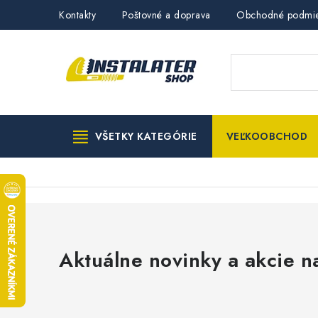
Prejsť
Kontakty
Poštovné a doprava
Obchodné podmi
na
obsah
VŠETKY KATEGÓRIE
VEĽKOOBCHOD
Aktuálne novinky a akcie na