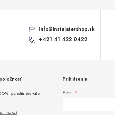
info
@
instalatershop.sk
+421 41 422 0422
!
poločnosť
Prihlásenie
E-mail
M - poradňa pre vaše
 - Raková