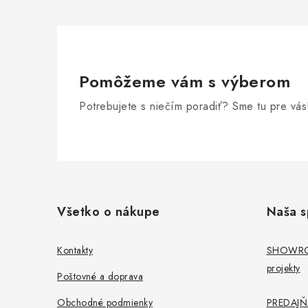
Pomôžeme vám s výberom
Potrebujete s niečím poradiť? Sme tu pre vás
Z
á
Všetko o nákupe
Naša s
p
ä
Kontakty
SHOWROO
projekty
t
Poštovné a doprava
i
Obchodné podmienky
PREDAJŇA