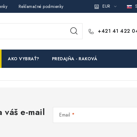
EUR
S
enky
Reklamačné podmienky
Podmienky ochrany osobných ú
+421 41 422 0
AKO VYBRAŤ?
PREDAJŇA - RAKOVÁ
 váš e-mail
Email