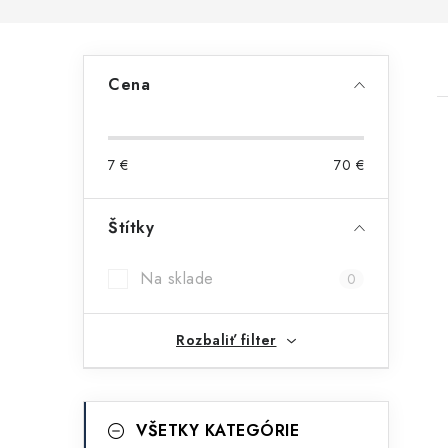
B
Cena
o
č
7
€
70
€
n
ý
Štítky
i
p
Na sklade
0
a
n
Rozbaliť filter
e
l
K
Preskočiť
VŠETKY KATEGÓRIE
kategórie