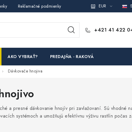
EUR
S
enky
Reklamačné podmienky
Podmienky ochrany osobných ú
+421 41 422 0
AKO VYBRAŤ?
PREDAJŇA - RAKOVÁ
Dávkovače hnojiva
hnojivo
hé a presné dávkovanie hnojív pri zavlažovaní. Sú vhodné na
ovacích systémoch a umožňujú efektívnu výživu rastlín počas zá