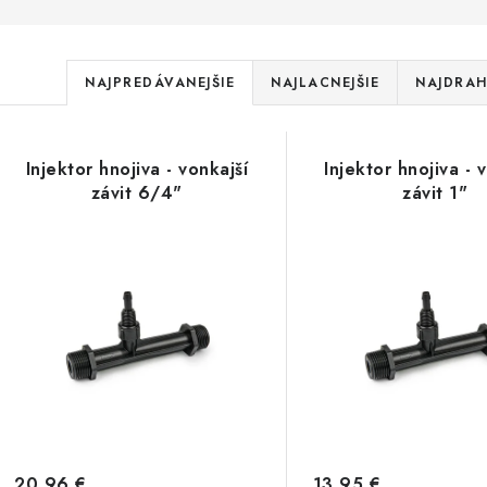
R
NAJPREDÁVANEJŠIE
NAJLACNEJŠIE
NAJDRAH
a
V
d
Injektor hnojiva - vonkajší
Injektor hnojiva - 
ý
e
závit 6/4"
závit 1"
p
n
i
s
e
p
p
r
r
o
o
d
20,96 €
13,95 €