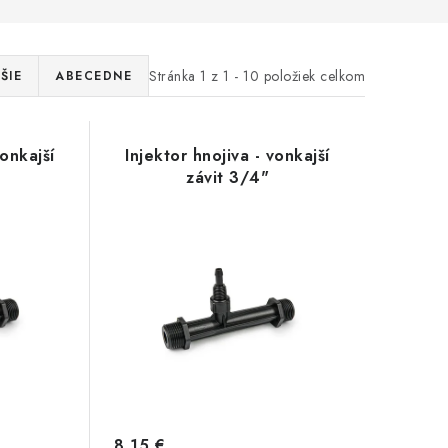
Stránka
1
z
1
-
10
položiek celkom
ŠIE
ABECEDNE
vonkajší
Injektor hnojiva - vonkajší
závit 3/4"
8,15 €