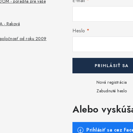
E-mail
M - poradňa pre vaše
s
u
 - Raková
Heslo
 spoločnosť od roku 2009
PRIHLÁSIŤ SA
Nová registrácia
Zabudnuté heslo
Alebo vyskúš
Prihlásiť sa cez Fa