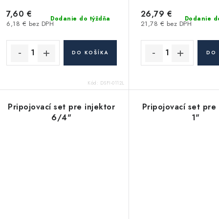
7,60 €
26,79 €
Dodanie do týždňa
Dodanie d
6,18 € bez DPH
21,78 € bez DPH
DO KOŠÍKA
DO 
Kód:
DSFI-0112L
Pripojovací set pre injektor
Pripojovací set pre 
6/4"
1"