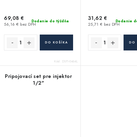
69,08 €
31,62 €
Dodanie do týždňa
Dodanie d
56,16 € bez DPH
25,71 € bez DPH
DO KOŠÍKA
DO 
Kód:
DSFI-0464L
Pripojovací set pre injektor
1/2"