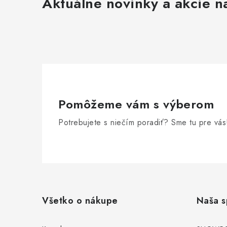
Aktuálne novinky a akcie na
i
r
Pomôžeme vám s výberom
Potrebujete s niečím poradiť? Sme tu pre vás
Z
á
Všetko o nákupe
Naša s
p
i