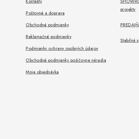
ä
Kontakty
SHOWROO
projekty
t
Poštovné a doprava
i
Obchodné podmienky
PREDAJŇA
e
Reklamačné podmienky
Stabilná
Podmienky ochrany osobných údajov
Obchodné podmienky požičovne náradia
Moja objednávka