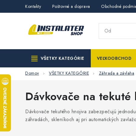
Prejsť
Kontakty
Poštovné a doprava
Obchodné podmi
na
obsah
VŠETKY KATEGÓRIE
VEĽKOOBCHOD
Domov
VŠETKY KATEGÓRIE
Záhrada a závlaha
Dávkovače na tekuté 
Dávkovače tekutého hnojiva zabezpečujú jednoduc
záhradách, skleníkoch aj pri automatických zavlaž