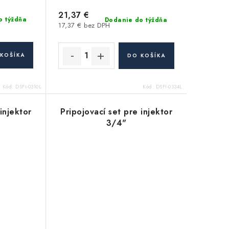
21,37 €
o týždňa
Dodanie do týždňa
17,37 € bez DPH
KOŠÍKA
DO KOŠÍKA
Kód:
DSFI-0310L
Kód:
DSFI-0334L
injektor
Pripojovací set pre injektor
3/4"