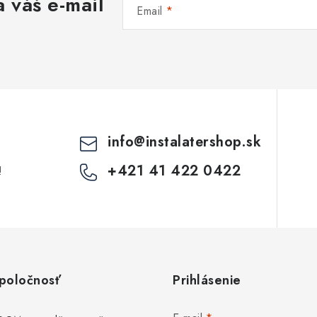
 váš e-mail
d
Email
a
c
e
p
info
@
instalatershop.sk
v
+421 41 422 0422
!
k
y
v
ý
poločnosť
Prihlásenie
p