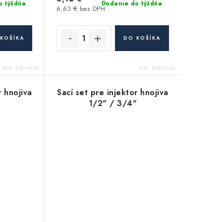
o týždňa
Dodanie do týždňa
6,63 € bez DPH
KOŠÍKA
DO KOŠÍKA
Kód:
DSFI-0110L
Kód:
DSFI-0134L
r hnojiva
Sací set pre injektor hnojiva
1/2" / 3/4"