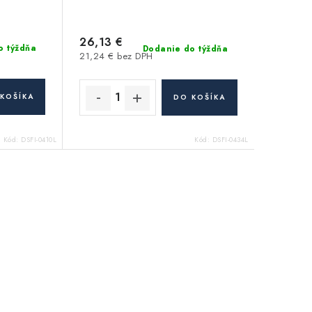
26,13 €
o týždňa
Dodanie do týždňa
21,24 € bez DPH
KOŠÍKA
DO KOŠÍKA
Kód:
DSFI-0410L
Kód:
DSFI-0434L