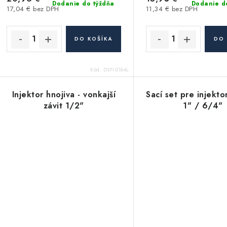
d
Dodanie do týždňa
Dodanie d
17,04 € bez DPH
11,34 € bez DPH
u
u
k
k
DO KOŠÍKA
DO 
t
o
Kód:
DSFI-0164L
o
v
v
Injektor hnojiva - vonkajší
Sací set pre injekto
závit 1/2"
1" / 6/4"