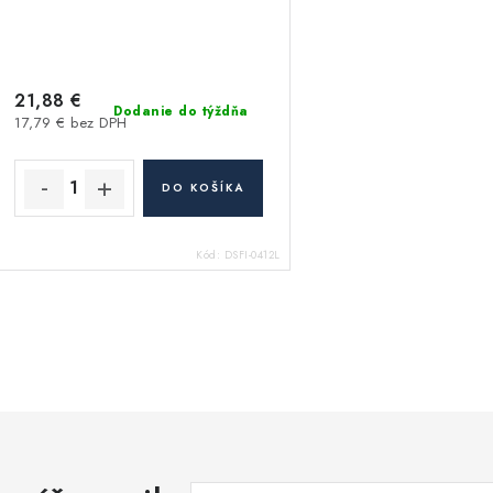
21,88 €
Dodanie do týždňa
17,79 € bez DPH
DO KOŠÍKA
Kód:
DSFI-0412L
O
v
á