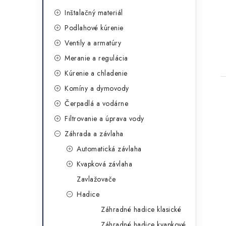
a
t
Inštalačný materiál
Podlahové kúrenie
e
Ventily a armatúry
g
t
Meranie a regulácia
ó
Kúrenie a chladenie
r
Komíny a dymovody
i
Čerpadlá a vodárne
e
Filtrovanie a úprava vody
Záhrada a závlaha
Automatická závlaha
Kvapková závlaha
Zavlažovače
Hadice
Záhradné hadice klasické
Záhradné hadice kvapkové