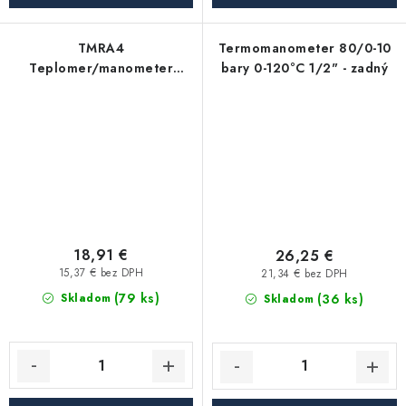
TMRA4
Termomanometer 80/0-10
Teplomer/manometer
bary 0-120°C 1/2" - zadný
80mm, 0-2,5 bar, 0-120°C
spodný 1/2"
18,91 €
26,25 €
15,37 € bez DPH
21,34 € bez DPH
(79 ks)
(36 ks)
Skladom
Skladom