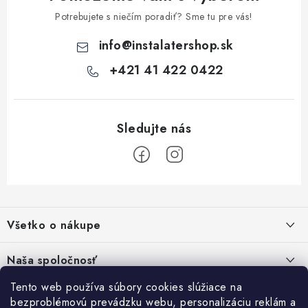
v
Potrebujete s niečím poradiť? Sme tu pre vás!
ý
info
@
instalatershop.sk
p
i
+421 41 422 0422
s
u
Z
á
Všetko o nákupe
p
ä
Kontakty
Naša spoločnosť
t
Poštovné a doprava
i
Tento web používa súbory cookies slúžiace na
SHOWROOM - poradňa pre vaše projekty
Prihlásenie
bezproblémovú prevádzku webu, personalizáciu reklám a
Obchodné podmienky