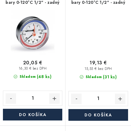
Akcie, Zľavy
bary 0-120°C 1/2" - zadný
bary 0-120°C 1/2" - zadný
Kontakty
Poštovné a doprava
Obchodné podmienky
Reklamačné podmienky
Podmienky ochrany osobných údajov
Obchodné podmienky požičovne náradia
Moja objednávka
20,05 €
19,13 €
16,30 € bez DPH
15,55 € bez DPH
(48 ks)
(31 ks)
Skladom
Skladom
DO KOŠÍKA
DO KOŠÍKA