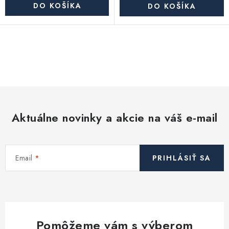
DO KOŠÍKA
DO KOŠÍKA
O
v
l
á
d
Aktuálne novinky a akcie na váš e-mail
a
c
i
Email
PRIHLÁSIŤ SA
e
p
r
v
k
Pomôžeme vám s výberom
y