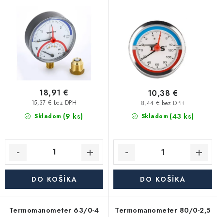
80mm, 0-4 bar, 0-120°C
Kúrenie a chladenie
o
p
spodný 1/2"
d
r
Komíny a dymovody
u
o
k
d
Čerpadlá a vodárne
t
u
o
k
Filtrovanie a úprava vody
v
t
18,91 €
10,38 €
o
15,37 € bez DPH
8,44 € bez DPH
Záhrada a závlaha
(9 ks)
v
(43 ks)
Skladom
Skladom
Vetranie a rekuperácia
Kúpeľňa a sanita
DO KOŠÍKA
DO KOŠÍKA
Spojovací materiál
Termomanometer 63/0-4
Termomanometer 80/0-2,5