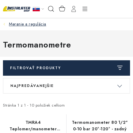
Prejsť
NÁKUPNÝ
Hľadať
na
KOŠÍK
obsah
Meranie a regulácia
VEĽKOOBCHOD
AKO VYBRAŤ?
Termomanometre
PREDAJŇA - RAKOVÁ
FILTROVAŤ PRODUKTY
Inštalačný materiál
V
R
NAJPREDÁVANEJŠIE
ý
a
Podlahové kúrenie
p
d
Ventily a armatúry
i
e
Stránka
1
z
1
-
10
položiek celkom
s
n
Meranie a regulácia
p
i
TMRA4
Termomanometer 80 1/2"
Teplomer/manometer
0-10 bar 20°-120° - zadný
r
e