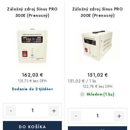
s
n
Kúrenie a chladenie
p
i
Záložný zdroj Sínus PRO
Záložný zdroj Sínus PRO
500E (Prenosný)
300E (Prenosný)
r
e
Komíny a dymovody
o
p
d
r
Čerpadlá a vodárne
u
o
k
d
Filtrovanie a úprava vody
t
u
o
k
Záhrada a závlaha
v
t
162,03 €
151,02 €
Jednotková
o
151,02 € / 1 ks
131,73 € bez DPH
Vetranie a rekuperácia
cena:
122,78 € bez DPH
v
Dodanie do 2 týždňov
(1 ks)
Skladom
Kúpeľňa a sanita
Spojovací materiál
DO KOŠÍKA