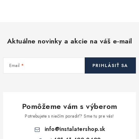
O
v
l
á
d
Aktuálne novinky a akcie na váš e-mail
a
c
i
Email
PRIHLÁSIŤ SA
e
p
r
v
k
Pomôžeme vám s výberom
y
v
Potrebujete s niečím poradiť? Sme tu pre vás!
ý
info
@
instalatershop.sk
p