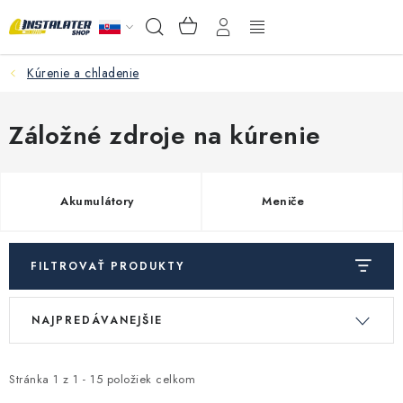
Prejsť
NÁKUPNÝ
Hľadať
na
KOŠÍK
obsah
Kúrenie a chladenie
VEĽKOOBCHOD
AKO VYBRAŤ?
Záložné zdroje na kúrenie
PREDAJŇA - RAKOVÁ
Akumulátory
Meniče
Inštalačný materiál
Podlahové kúrenie
FILTROVAŤ PRODUKTY
V
R
Ventily a armatúry
NAJPREDÁVANEJŠIE
ý
a
p
d
Meranie a regulácia
i
e
Stránka
1
z
1
-
15
položiek celkom