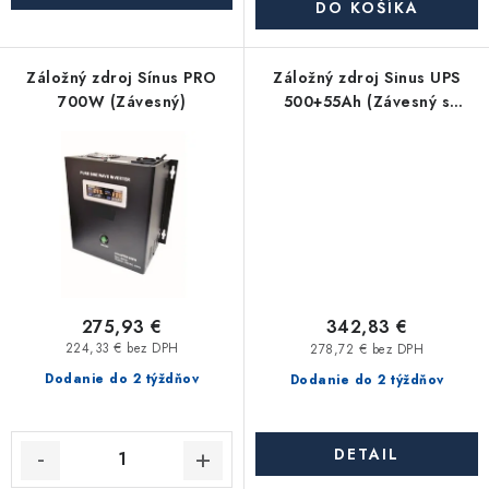
Akcie, Zľavy
DO KOŠÍKA
Kontakty
Poštovné a doprava
Obchodné podmienky
Záložný zdroj Sínus PRO
Záložný zdroj Sinus UPS
700W (Závesný)
500+55Ah (Závesný s
Reklamačné podmienky
integrovanou bateriou)
Podmienky ochrany osobných údajov
Obchodné podmienky požičovne náradia
Moja objednávka
275,93 €
342,83 €
224,33 € bez DPH
278,72 € bez DPH
Dodanie do 2 týždňov
Dodanie do 2 týždňov
DETAIL