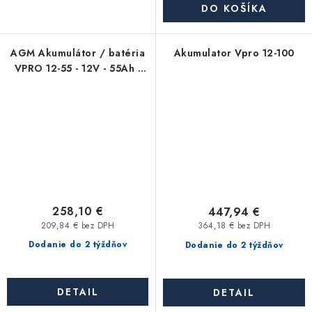
DO KOŠÍKA
AGM Akumulátor / batéria
Akumulator Vpro 12-100
VPRO 12-55 - 12V - 55Ah -
pre záložné zdroje,
karavany, obytné autá,
chaty
258,10 €
447,94 €
209,84 € bez DPH
364,18 € bez DPH
Dodanie do 2 týždňov
Dodanie do 2 týždňov
DETAIL
DETAIL