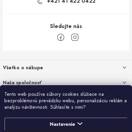
i
+421 41 422 0422
s
u
Z
á
Všetko o nákupe
p
ä
Kontakty
Naša spoločnosť
t
Poštovné a doprava
i
Tento web používa súbory cookies slúžiace na
SHOWROOM - poradňa pre vaše projekty
Prihlásenie
bezproblémovú prevádzku webu, personalizáciu reklám a
e
Obchodné podmienky
analýzu návštevnosti. Súhlasíte s nimi?
E-mail
PREDAJŇA - Raková
Vyhľadávanie
Reklamačné podmienky
Stabilná spoločnosť od roku 2009
Nastavenie
Podmienky ochrany osobných údajov
HĽADAŤ