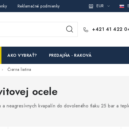
EUR
S
enky
Reklamačné podmienky
Podmienky ochrany osobných ú
+421 41 422 0
AKO VYBRAŤ?
PREDAJŇA - RAKOVÁ
Čierna liatina
vitovej ocele
 a neagresívnych kvapalín do dovoleného tlaku 25 bar a tepl