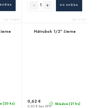
KOŠÍKA
DO KOŠÍKA
Kód:
FC28034
Kód:
FC1301
čierne
Nátrubok 1/2" čierne
0,62 €
(20 ks)
(21 ks)
m
Skladom
0,50 € bez DPH