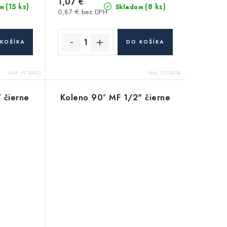
1,07 €
(15 ks)
(8 ks)
m
Skladom
0,87 € bez DPH
KOŠÍKA
DO KOŠÍKA
Kód:
FC30012
Kód:
FC09034
 čierne
Koleno 90° MF 1/2" čierne