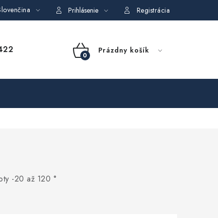
lovenčina
dajov
Obchodné podmienky požičovne náradia
Moja objedná
Prihlásenie
Registrácia
NÁKUPNÝ
422
Prázdny košík
KOŠÍK
oty -20 až 120 °