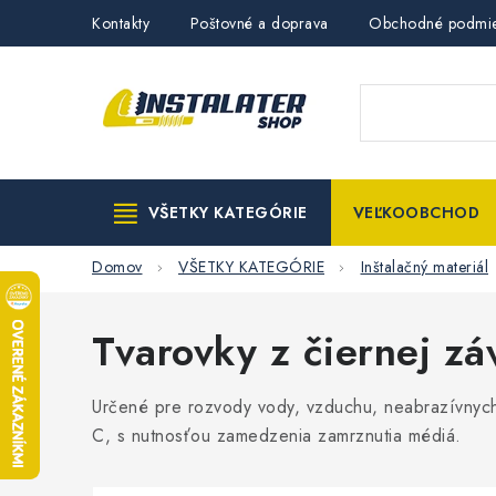
Prejsť
Kontakty
Poštovné a doprava
Obchodné podmi
na
obsah
VŠETKY KATEGÓRIE
VEĽKOOBCHOD
Domov
VŠETKY KATEGÓRIE
Inštalačný materiál
Tvarovky z čiernej zá
Určené pre rozvody vody, vzduchu, neabrazívnych
C, s nutnosťou zamedzenia zamrznutia médiá.