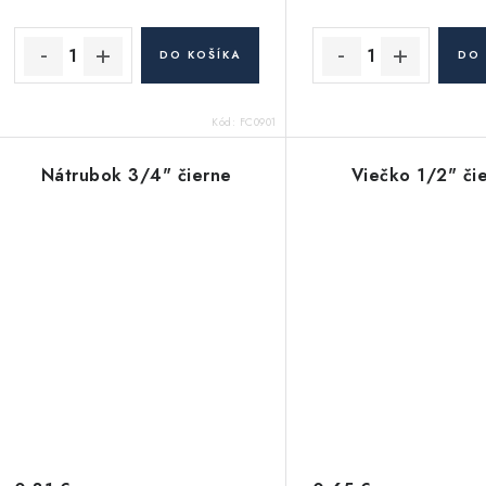
DO KOŠÍKA
DO 
Kód:
FC0901
Nátrubok 3/4" čierne
Viečko 1/2" či