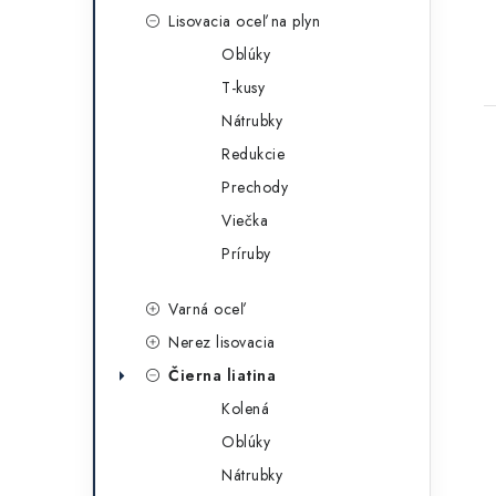
Lisovacia oceľ na plyn
Oblúky
T-kusy
Nátrubky
Redukcie
Prechody
Viečka
Príruby
Varná oceľ
Nerez lisovacia
Čierna liatina
Kolená
Oblúky
Nátrubky