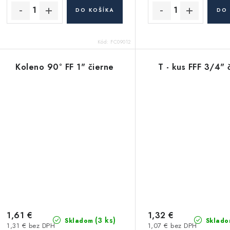
DO KOŠÍKA
DO 
Kód:
FC09012
Koleno 90° FF 1" čierne
T - kus FFF 3/4" 
1,61 €
1,32 €
(3 ks)
Skladom
Sklado
1,31 € bez DPH
1,07 € bez DPH