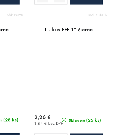
Kód:
FC2801
Kód:
FC13012
erne
T - kus FFF 1" čierne
2,26 €
(28 ks)
(25 ks)
m
Skladom
1,84 € bez DPH