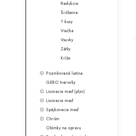
Redukcie
Šróbenia
T-kusy
Viečka
Vsuvky
Zátky
Kríže
Pozinkovaná liatina
GEBO tvarovky
Lisovacia meď (plyn)
Lisovacia meď
Spájkovacia meď
Chróm
Obímky na opravu