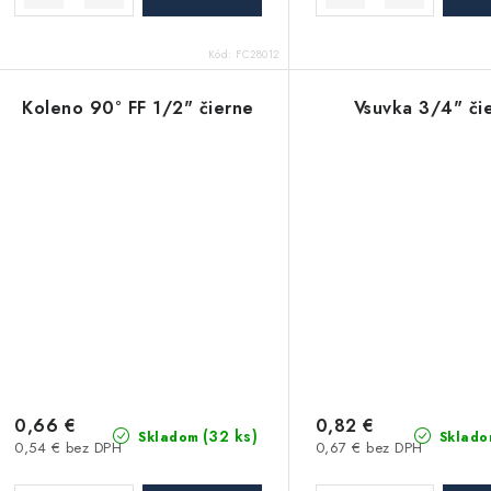
t
o
Kód:
FC28012
o
v
v
Koleno 90° FF 1/2" čierne
Vsuvka 3/4" či
0,66 €
0,82 €
(32 ks)
Skladom
Sklado
0,54 € bez DPH
0,67 € bez DPH