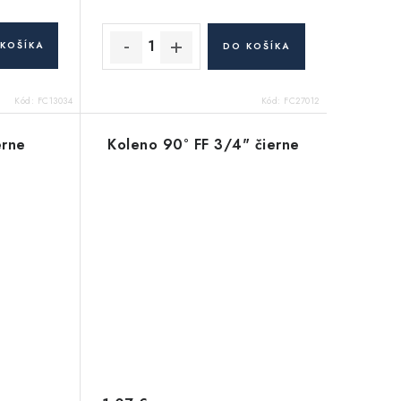
KOŠÍKA
DO KOŠÍKA
Kód:
FC13034
Kód:
FC27012
erne
Koleno 90° FF 3/4" čierne