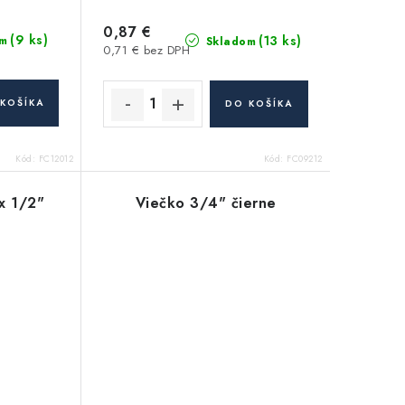
0,87 €
(9 ks)
(13 ks)
m
Skladom
0,71 € bez DPH
KOŠÍKA
DO KOŠÍKA
Kód:
FC12012
Kód:
FC09212
 x 1/2"
Viečko 3/4" čierne