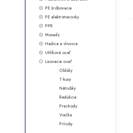
g
t
PE šróbovacie
ó
PE elektrotvarovky
r
PPR
i
Mosadz
e
Hadice a vlnovce
Uhlíková oceľ
Lisovacia oceľ
Oblúky
T-kusy
Nátrubky
Redukcie
Prechody
Viečka
Príruby