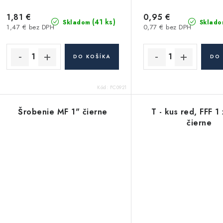
1,81 €
0,95 €
(41 ks)
Skladom
Sklado
1,47 € bez DPH
0,77 € bez DPH
DO KOŠÍKA
DO 
Kód:
FC0921
Šrobenie MF 1" čierne
T - kus red, FFF 1
čierne