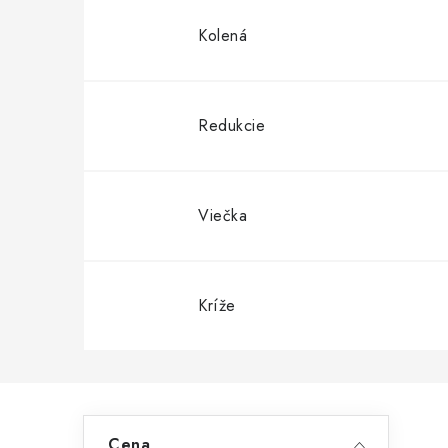
Kolená
Redukcie
Viečka
Kríže
B
Cena