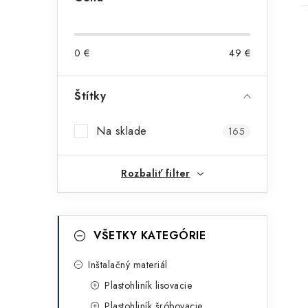
o
č
0
€
49
€
n
ý
Štítky
i
p
Na sklade
165
a
n
Rozbaliť filter
e
l
K
Preskočiť
VŠETKY KATEGÓRIE
kategórie
a
t
Inštalačný materiál
Plastohliník lisovacie
e
Plastohliník šróbovacie