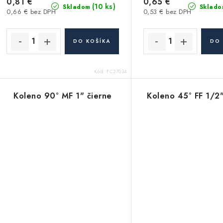
0,81 €
0,65 €
(10 ks)
Skladom
Sklado
0,66 € bez DPH
0,53 € bez DPH
DO KOŠÍKA
DO 
Kód:
FC27034
Koleno 90° MF 1" čierne
Koleno 45° FF 1/2"