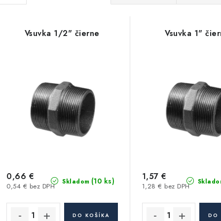
a
V
d
Vsuvka 1/2" čierne
Vsuvka 1" čie
ý
e
p
n
i
s
e
p
p
r
r
o
o
d
d
0,66 €
1,57 €
(10 ks)
Skladom
Sklado
0,54 € bez DPH
1,28 € bez DPH
u
u
k
k
DO KOŠÍKA
DO 