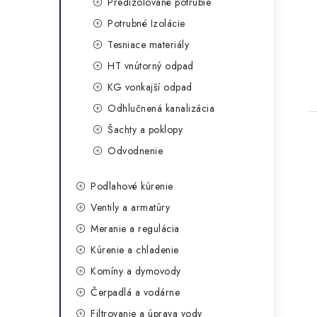
Predizolované potrubie
Potrubné Izolácie
Tesniace materiály
HT vnútorný odpad
KG vonkajší odpad
Odhlučnená kanalizácia
Šachty a poklopy
Odvodnenie
Podlahové kúrenie
Ventily a armatúry
Meranie a regulácia
Kúrenie a chladenie
Komíny a dymovody
Čerpadlá a vodárne
Filtrovanie a úprava vody