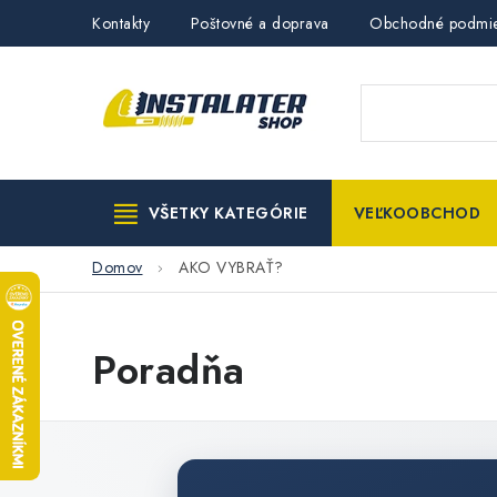
Prejsť
Kontakty
Poštovné a doprava
Obchodné podmi
na
obsah
VŠETKY KATEGÓRIE
VEĽKOOBCHOD
Domov
AKO VYBRAŤ?
Poradňa