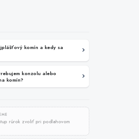
ojplášťový komín a kedy sa
?
rebujem konzolu alebo
na komín?
JEME
tup rúrok zvoliť pri podlahovom