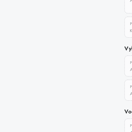
A
K
Vy
Vo