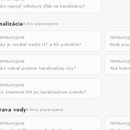
ko napojiť odtokový žľab na kanalizáciu?
nalizácia
5 tém pripravujeme
PRIPRAVUJEME
PRIPRAVU
Aký je rozdiel medzi HT a KG potrubím?
Kedy použ
PRIPRAVUJEME
PRIPRAVU
ko vybrať priemer kanalizačnej rúry?
Aké kole
PRIPRAVUJEME
Čo znamená DN pri kanalizačnom potrubí?
rava vody
4 témy pripravujeme
PRIPRAVUJEME
PRIPRAVU