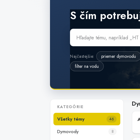
S čím potrebu
Najčastejšie:
priemer dymovodu
filter na vodu
Dy
KATEGÓRIE
Všetky témy
46
Dymovody
8