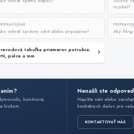
ko vybrať spätnú klapku?
Guľový ve
rozdiel?
PRIPRAVUJEME
PRIPRAVU
ko vybrať správny závit alebo pripojenie?
Aký fitin
Prevodová tabuľka priemerov potrubia:
DN, palce a mm
kaním?
Nenašli ste odpove
 dymovodu, komínovej
Napíšte nám alebo zavola
za krokom.
konkrétnych dielov pre vašu 
KONTAKTOVAŤ NÁS