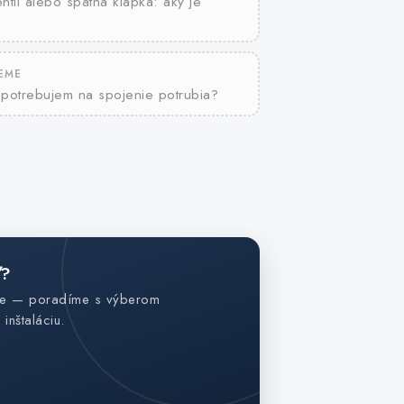
ntil alebo spätná klapka: aký je
JEME
g potrebujem na spojenie potrubia?
ď?
jte — poradíme s výberom
inštaláciu.