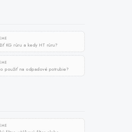
JEME
iť KG rúru a kedy HT rúru?
JEME
no použiť na odpadové potrubie?
JEME