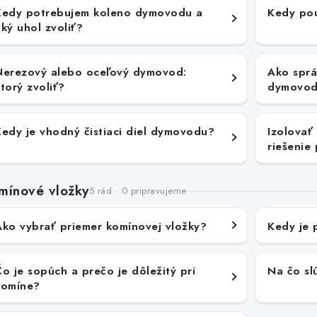
Kedy potrebujem koleno dymovodu a
Kedy po
ký uhol zvoliť?
Nerezový alebo oceľový dymovod:
Ako sprá
torý zvoliť?
dymovod
Kedy je vhodný čistiaci diel dymovodu?
Izolovať
riešenie
mínové vložky
5 rád · 0 pripravujeme
Ako vybrať priemer komínovej vložky?
Kedy je 
o je sopúch a prečo je dôležitý pri
Na čo sl
komíne?