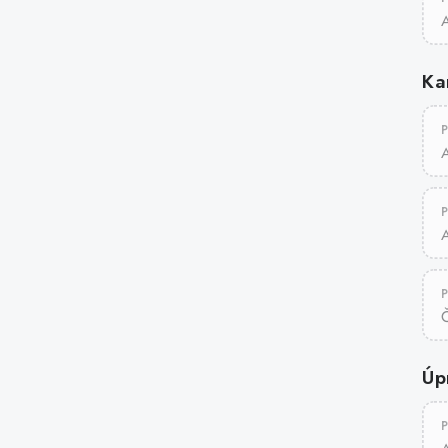
A
Ka
A
Úp