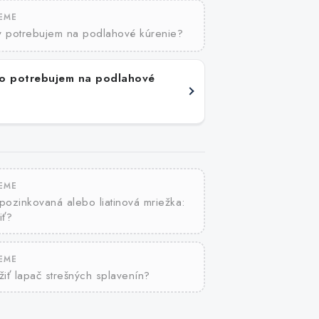
JEME
y potrebujem na podlahové kúrenie?
o potrebujem na podlahové
JEME
 pozinkovaná alebo liatinová mriežka:
iť?
JEME
iť lapač strešných splavenín?