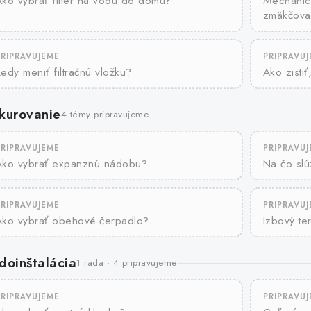
ko vybrať filter na vodu do domu?
Mechanický
zmäkčova
PRIPRAVUJEME
PRIPRAVU
edy meniť filtračnú vložku?
Ako zistiť
kurovanie
4 témy pripravujeme
PRIPRAVUJEME
PRIPRAVU
Ako vybrať expanznú nádobu?
Na čo slú
PRIPRAVUJEME
PRIPRAVU
Ako vybrať obehové čerpadlo?
Izbový te
doinštalácia
1 rada · 4 pripravujeme
PRIPRAVUJEME
PRIPRAVU