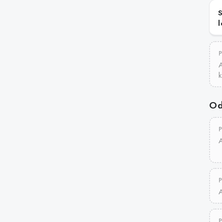
l
Od
A