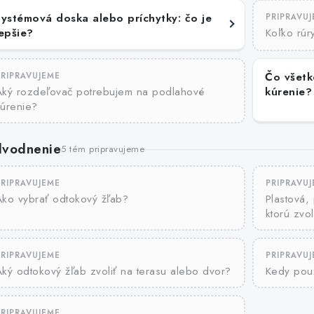
Systémová doska alebo príchytky: čo je
PRIPRAVU
Koľko rúr
epšie?
Čo všetk
PRIPRAVUJEME
Aký rozdeľovač potrebujem na podlahové
kúrenie?
kúrenie?
vodnenie
5 tém pripravujeme
PRIPRAVUJEME
PRIPRAVU
Ako vybrať odtokový žľab?
Plastová,
ktorú zvol
PRIPRAVUJEME
PRIPRAVU
ký odtokový žľab zvoliť na terasu alebo dvor?
Kedy použ
PRIPRAVUJEME