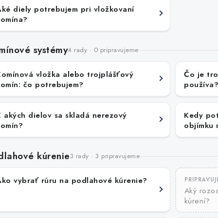
Aké diely potrebujem pri vložkovaní
komína?
mínové systémy
4 rady · 0 pripravujeme
Komínová vložka alebo trojplášťový
Čo je tr
komín: čo potrebujem?
používa
Z akých dielov sa skladá nerezový
Kedy pot
komín?
objímku 
dlahové kúrenie
3 rady · 3 pripravujeme
Ako vybrať rúru na podlahové kúrenie?
PRIPRAVU
Aký rozos
kúrení?