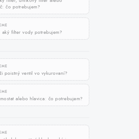
 filter, uhlíkový filter alebo
č: čo potrebujem?
JEME
, aký filter vody potrebujem?
JEME
ži poistný ventil vo vykurovaní?
JEME
rmostat alebo hlavica: čo potrebujem?
JEME