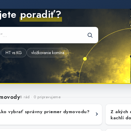
jete
poradiť?
HT vs KG
vložkovanie komína
movody
8 rád · 0 pripravujeme
Ako vybrať správny priemer dymovodu?
Z akých 
kachlí d