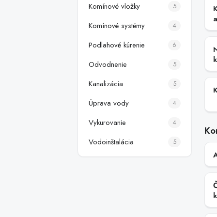
Komínové vložky
5
a
Komínové systémy
4
Podlahové kúrenie
6
k
Odvodnenie
5
Kanalizácia
5
Úprava vody
4
Vykurovanie
4
Ko
Vodoinštalácia
5
Č