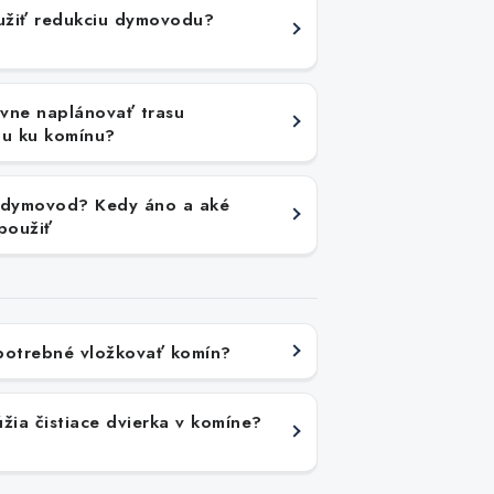
užiť redukciu dymovodu?
vne naplánovať trasu
u ku komínu?
 dymovod? Kedy áno a aké
 použiť
potrebné vložkovať komín?
úžia čistiace dvierka v komíne?