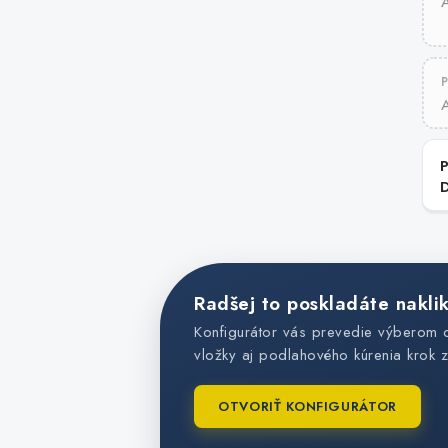
A
A
Radšej to poskladáte nakli
Konfigurátor vás prevedie výberom
vložky aj podlahového kúrenia krok 
OTVORIŤ KONFIGURÁTOR