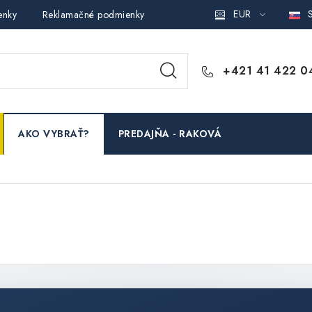
EUR
S
enky
Reklamačné podmienky
Podmienky ochrany osobných ú
+421 41 422 0
AKO VYBRAŤ?
PREDAJŇA - RAKOVÁ