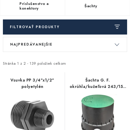
Príslušenstvo a
Kúrenie a chladenie
Šachty
konektory
Komíny a dymovody
FILTROVAŤ PRODUKTY
Čerpadlá a vodárne
V
R
NAJPREDÁVANEJŠIE
ý
a
Filtrovanie a úprava vody
p
d
i
e
Stránka
1
z
2
-
139
položiek celkom
Záhrada a závlaha
s
n
p
i
Vsuvka PP 3/4"x1/2"
Šachta G. F.
Vetranie a rekuperácia
polyetylén
okrúhla/kužeľová 243/152
r
e
x 229 mm (š x v)
o
p
Kúpeľňa a sanita
d
r
u
o
Spojovací materiál
k
d
t
u