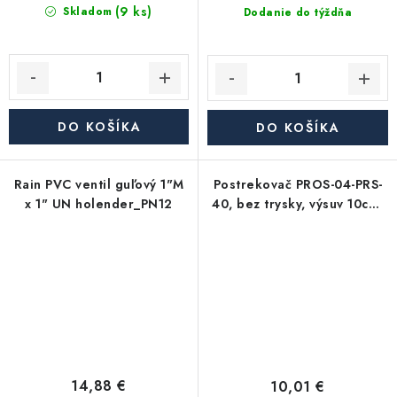
(9 ks)
Skladom
Dodanie do týždňa
DO KOŠÍKA
DO KOŠÍKA
Rain PVC ventil guľový 1"M
Postrekovač PROS-04-PRS-
x 1" UN holender_PN12
40, bez trysky, výsuv 10cm,
reg.tlaku 2,8bar
14,88 €
10,01 €