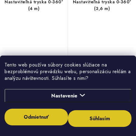
Nastaviteľná tryska 0-360°
Nastaviteľná tryska 0-360°
(4 m)
(3,6 m)
Tento web používa súbory cookies slúžiace na
2,29 €
2,29 €
bezproblémovú prevádzku webu, personalizáciu reklám a
1,86 € bez DPH
analýzu návštevnosti. Súhlasíte s nimi?
1,86 € bez DPH
Dodanie do týždňa
Dodanie do týždňa
Nastavenie
Odmietnuť
Súhlasím
DO KOŠÍKA
DO KOŠÍKA