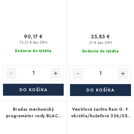
90,17 €
25,83 €
73,31 € bez DPH
21 € bez DPH
Dodanie do týždňa
Dodanie do týždňa
DO KOŠÍKA
DO KOŠÍKA
Bradas mechanický
Ventilová šachta Rain G. F.
programátor vody BLACK
okrúhla/kužeľová 336/253
LINE 1"-3/4", vnútorný závit
x 261 mm (š x v)
ECO 38001