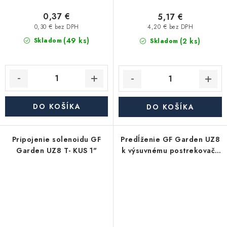
0,37 €
5,17 €
0,30 € bez DPH
4,20 € bez DPH
(49 ks)
(2 ks)
Skladom
Skladom
DO KOŠÍKA
DO KOŠÍKA
Pripojenie solenoidu GF
Predĺženie GF Garden UZ8
Garden UZ8 T- KUS 1"
k výsuvnému postrekovaču
* 1/2" -3/4" - vonkajší závit