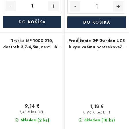
DO KOŠÍKA
DO KOŠÍKA
Tryska MP-1000-210,
Predĺženie GF Garden UZ8
dostrek 3,7-4,5m, nast. uhol
k vysuvnému postrekovaču
210°-270°
3/4"
9,14 €
1,18 €
7,43 € bez DPH
0,96 € bez DPH
(2 ks)
(18 ks)
Skladom
Skladom