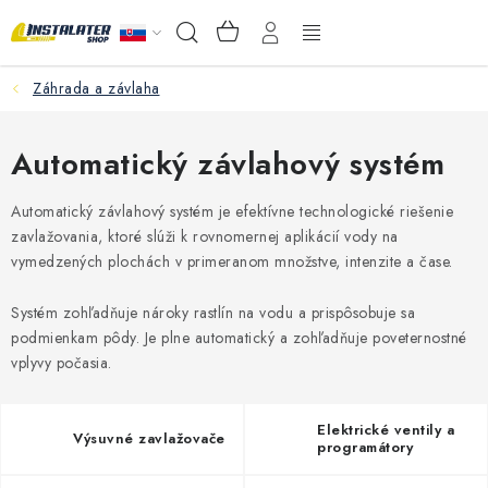
Prejsť
NÁKUPNÝ
Hľadať
na
KOŠÍK
obsah
Záhrada a závlaha
VEĽKOOBCHOD
AKO VYBRAŤ?
Automatický závlahový systém
PREDAJŇA - RAKOVÁ
Automatický závlahový systém je efektívne technologické riešenie
zavlažovania, ktoré slúži k rovnomernej aplikácií vody na
vymedzených plochách v primeranom množstve, intenzite a čase.
Inštalačný materiál
Systém zohľadňuje nároky rastlín na vodu a prispôsobuje sa
Podlahové kúrenie
podmienkam pôdy. Je plne automatický a zohľadňuje poveternostné
vplyvy počasia.
Ventily a armatúry
Elektrické ventily a
Výsuvné zavlažovače
Meranie a regulácia
programátory