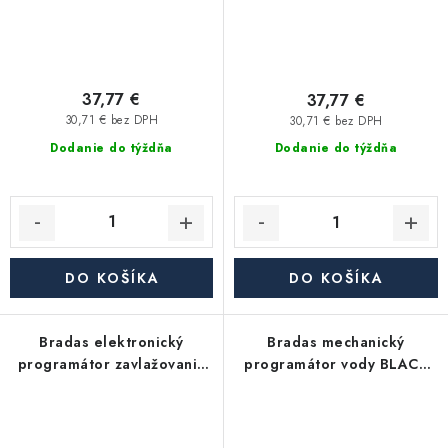
37,77 €
37,77 €
30,71 € bez DPH
30,71 € bez DPH
Dodanie do týždňa
Dodanie do týždňa
DO KOŠÍKA
DO KOŠÍKA
Bradas elektronický
Bradas mechanický
programátor zavlažovania
programátor vody BLACK
BLACK LINE 3/4"/2xAA
LINE 1"-3/4", vnútorný závit
ECO 3131