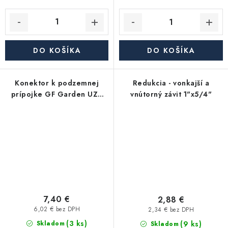
DO KOŠÍKA
DO KOŠÍKA
Konektor k podzemnej
Redukcia - vonkajší a
prípojke GF Garden UZ8
vnútorný závit 1"x5/4"
3/4"
7,40 €
2,88 €
6,02 € bez DPH
2,34 € bez DPH
(3 ks)
(9 ks)
Skladom
Skladom