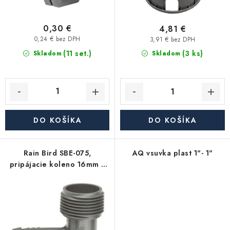
Akcie, Zľavy
o
k
v
t
0,30 €
4,81 €
Kontakty
Poštovné a doprava
Obchodné podmienky
o
0,24 € bez DPH
3,91 € bez DPH
Reklamačné podmienky
(11 set.)
v
(3 ks)
Skladom
Skladom
Podmienky ochrany osobných údajov
Obchodné podmienky požičovne náradia
Moja objednávka
DO KOŠÍKA
DO KOŠÍKA
Rain Bird SBE-075,
AQ vsuvka plast 1"- 1"
pripájacie koleno 16mm x
3/4"M