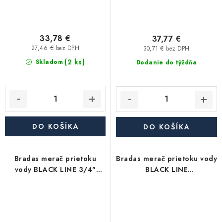
33,78 €
37,77 €
27,46 € bez DPH
30,71 € bez DPH
(2 ks)
Skladom
Dodanie do týždňa
DO KOŠÍKA
DO KOŠÍKA
Bradas merač prietoku
Bradas merač prietoku vody
vody BLACK LINE 3/4"
BLACK LINE
vnútorný/vonkajší závit
rýchlospojka/adaptér