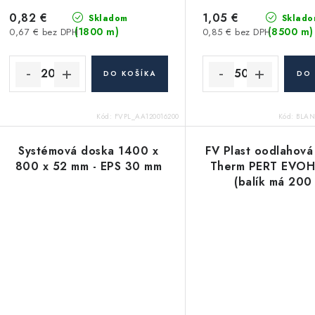
0,82 €
1,05 €
Skladom
Sklado
(1800 m)
(8500 m)
0,67 € bez DPH
0,85 € bez DPH
DO KOŠÍKA
DO 
Kód:
FVPL_AA120016200
Kód:
BLAN
Systémová doska 1400 x
FV Plast oodlahová
800 x 52 mm - EPS 30 mm
Therm PERT EVOH
(balík má 200