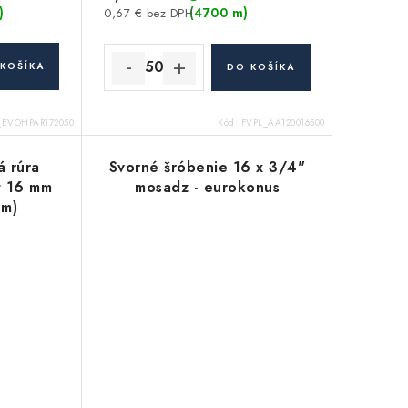
)
(4700 m)
0,67 € bez DPH
KOŠÍKA
DO KOŠÍKA
_EVOHPAR172050
Kód:
FVPL_AA120016500
á rúra
Svorné šróbenie 16 x 3/4"
t 16 mm
mosadz - eurokonus
 m)