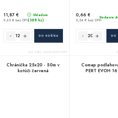
11,87 €
0,66 €
Skladom
Dodanie d
(388 ks)
9,65 € bez DPH
0,54 € bez DPH
DO KOŠÍKA
DO 
Kód:
ERRE_V5025H30EPS150PF
K
Chránička 25x20 - 50m v
Comap podlahová
kotúči červená
PERT EVOH 16