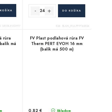
KOŠÍKA
DO KOŠÍKA
d:
SESTA-EVOH17
Kód:
BLAN_MULPPTF162024
á rúra
FV Plast podlahová rúra FV
balík má
Therm PERT EVOH 16 mm
(balík má 500 m)
0,82 €
m
Skladom