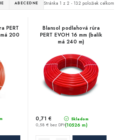
Stránka
1
z
2
-
132
položiek celkom
IE
ABECEDNE
úra PERT
Blansol podlahová rúra
 má 200
PERT EVOH 16 mm (balík
má 240 m)
0,71 €
m
Skladom
(10526 m)
0,58 € bez DPH