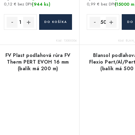
(944 ks)
(15000 m
0,12 € bez DPH
0,99 € bez DPH
DO KOŠÍKA
DO 
Kód:
13000304
Kód:
BLAN
FV Plast podlahová rúra FV
Blansol podlahov
Therm PERT EVOH 16 mm
Flexio Pert/Al/Per
(balík má 200 m)
(balík má 500