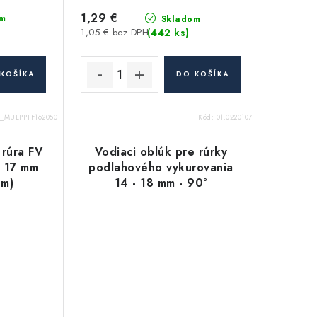
1,29 €
m
Skladom
(442 ks)
1,05 € bez DPH
KOŠÍKA
DO KOŠÍKA
_MULPPTF162050
Kód:
01.0220107
 rúra FV
Vodiaci oblúk pre rúrky
 17 mm
podlahového vykurovania
 m)
14 - 18 mm - 90°