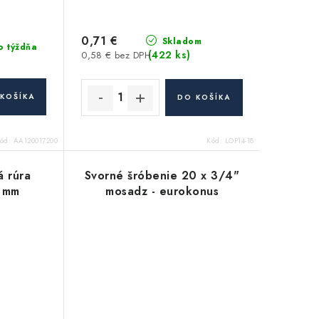
0,71 €
Skladom
o týždňa
(422 ks)
0,58 € bez DPH
KOŠÍKA
DO KOŠÍKA
ód:
AA120017200
Kód:
LOP14-18
 rúra
Svorné šróbenie 20 x 3/4"
 mm
mosadz - eurokonus