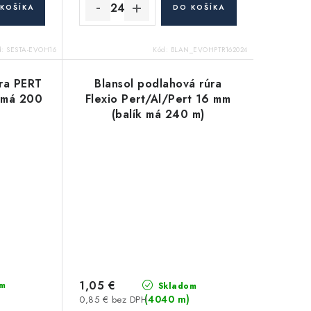
KOŠÍKA
DO KOŠÍKA
d:
SESTA-EVOH16
Kód:
BLAN_EVOHPTR162024
úra PERT
Blansol podlahová rúra
 má 200
Flexio Pert/Al/Pert 16 mm
(balík má 240 m)
1,05 €
m
Skladom
(4040 m)
0,85 € bez DPH