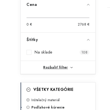
B
Cena
o
č
0
€
2768
€
n
ý
Štítky
i
p
Na sklade
108
a
n
Rozbaliť filter
e
l
K
Preskočiť
VŠETKY KATEGÓRIE
kategórie
a
t
Inštalačný materiál
Podlahové kúrenie