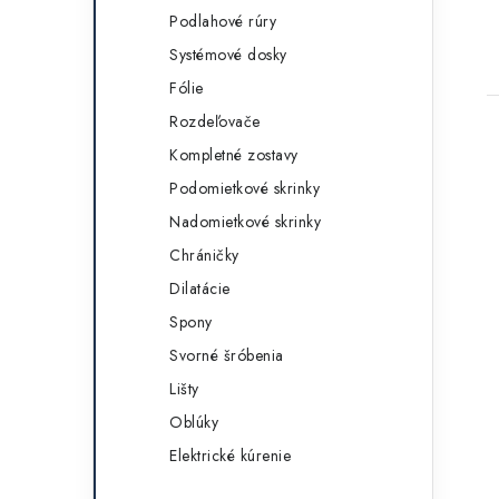
e
Podlahové rúry
g
t
Systémové dosky
ó
Fólie
r
Rozdeľovače
i
Kompletné zostavy
e
Podomietkové skrinky
Nadomietkové skrinky
Chráničky
Dilatácie
Spony
Svorné šróbenia
Lišty
Oblúky
Elektrické kúrenie