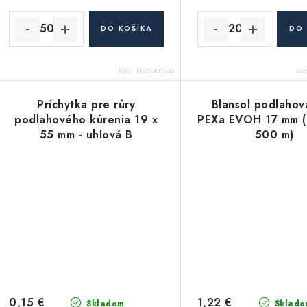
DO KOŠÍKA
DO 
Kód:
11361401500
Kó
Príchytka pre rúry
Blansol podlahov
podlahového kúrenia 19 x
PEXa EVOH 17 mm (
55 mm - uhlová B
500 m)
0,15 €
1,22 €
Skladom
Sklado