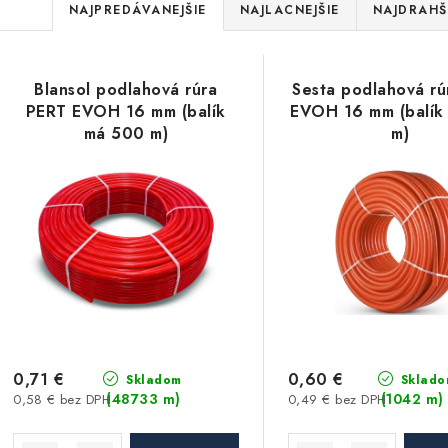
R
NAJPREDÁVANEJŠIE
NAJLACNEJŠIE
NAJDRAHŠ
a
V
d
Blansol podlahová rúra
Sesta podlahová r
ý
e
PERT EVOH 16 mm (balík
EVOH 16 mm (balík
má 500 m)
m)
p
n
i
s
e
p
p
r
r
o
o
d
d
0,71 €
0,60 €
Skladom
Sklado
(48733 m)
(1042 m)
0,58 € bez DPH
0,49 € bez DPH
u
u