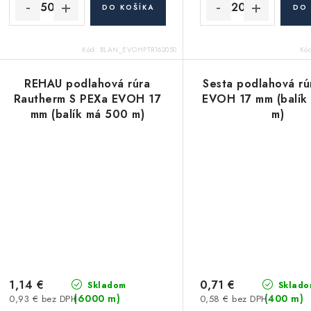
k
k
DO KOŠÍKA
DO 
t
o
Kód:
BLAN_EVOHPTR162050
Kó
o
v
v
REHAU podlahová rúra
Sesta podlahová r
Rautherm S PEXa EVOH 17
EVOH 17 mm (balík
mm (balík má 500 m)
m)
1,14 €
0,71 €
Skladom
Sklado
(6000 m)
(400 m)
0,93 € bez DPH
0,58 € bez DPH