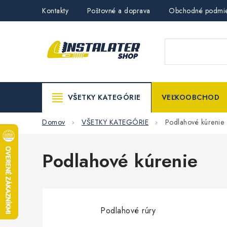
Prejsť
Kontakty
Poštovné a doprava
Obchodné podmi
na
obsah
VŠETKY KATEGÓRIE
VEĽKOOBCHOD
Domov
VŠETKY KATEGÓRIE
Podlahové kúrenie
Podlahové kúrenie
Podlahové rúry