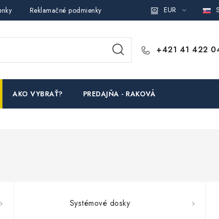
EUR
S
enky
Reklamačné podmienky
Podmienky ochrany osobných ú
+421 41 422 0
AKO VYBRAŤ?
PREDAJŇA - RAKOVÁ
Systémové dosky