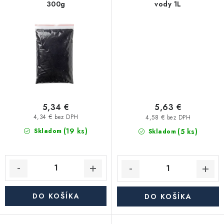
Akcie, Zľavy
300g
vody 1L
Kontakty
Poštovné a doprava
Obchodné podmienky
Reklamačné podmienky
Podmienky ochrany osobných údajov
Obchodné podmienky požičovne náradia
Moja objednávka
5,34 €
5,63 €
4,34 € bez DPH
4,58 € bez DPH
(19 ks)
(5 ks)
Skladom
Skladom
DO KOŠÍKA
DO KOŠÍKA