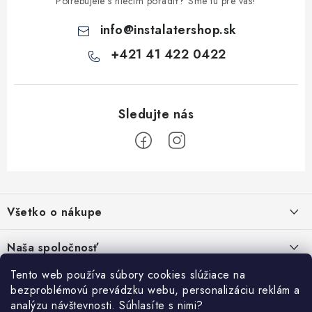
v
Potrebujete s niečím poradiť? Sme tu pre vás!
ý
info
@
instalatershop.sk
p
i
+421 41 422 0422
s
u
Z
á
Všetko o nákupe
p
ä
Kontakty
Naša spoločnosť
t
Poštovné a doprava
i
Tento web používa súbory cookies slúžiace na
SHOWROOM - poradňa pre vaše projekty
Prihlásenie
bezproblémovú prevádzku webu, personalizáciu reklám a
e
Obchodné podmienky
analýzu návštevnosti. Súhlasíte s nimi?
E-mail
PREDAJŇA - Raková