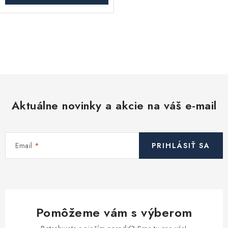
O
v
l
á
d
Aktuálne novinky a akcie na váš e-mail
a
c
i
Email
PRIHLÁSIŤ SA
e
p
r
v
k
Pomôžeme vám s výberom
y