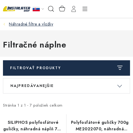
Prejsť
NÁKUPNÝ
Hľadať
na
KOŠÍK
obsah
Náhradné filtre a vložky
VEĽKOOBCHOD
AKO VYBRAŤ?
Filtračné náplne
PREDAJŇA - RAKOVÁ
FILTROVAŤ PRODUKTY
Inštalačný materiál
V
R
NAJPREDÁVANEJŠIE
ý
a
Podlahové kúrenie
p
d
Ventily a armatúry
i
e
Stránka
1
z
1
-
7
položiek celkom
s
n
Meranie a regulácia
p
i
SILIPHOS polyfosfátové
Polyfosfátové guličky 700g
guličky, náhradná náplň 700
ME2022070, náhradná
r
e