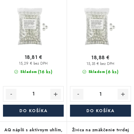
g
náplň
Kúrenie a chladenie
o
p
d
r
Komíny a dymovody
u
o
k
d
Čerpadlá a vodárne
t
u
o
k
Filtrovanie a úprava vody
v
t
18,81 €
18,88 €
o
15,29 € bez DPH
15,35 € bez DPH
Záhrada a závlaha
(16 ks)
v
(6 ks)
Skladom
Skladom
Vetranie a rekuperácia
Kúpeľňa a sanita
DO KOŠÍKA
DO KOŠÍKA
Spojovací materiál
AQ náplň s aktívnym uhlím,
Živica na zmäkčenie tvrdej