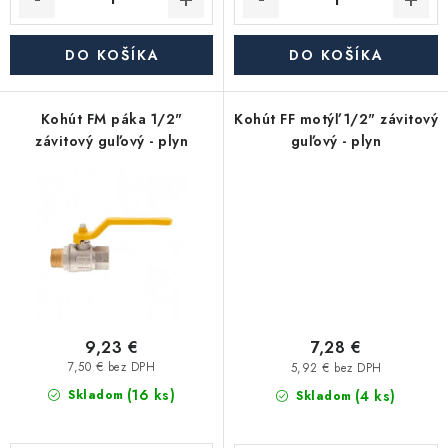
Akcie, Zľavy
DO KOŠÍKA
DO KOŠÍKA
Kontakty
Poštovné a doprava
Obchodné podmienky
Reklamačné podmienky
Kohút FM páka 1/2"
Kohút FF motýľ 1/2" závitový
Podmienky ochrany osobných údajov
závitový guľový - plyn
guľový - plyn
Obchodné podmienky požičovne náradia
Moja objednávka
9,23 €
7,28 €
7,50 € bez DPH
5,92 € bez DPH
(16 ks)
(4 ks)
Skladom
Skladom