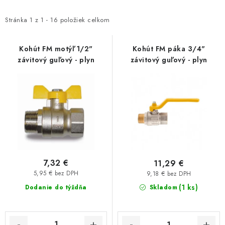
p
d
Kúrenie a chladenie
i
e
Stránka
1
z
1
-
16
položiek celkom
s
n
Komíny a dymovody
p
i
Kohút FM motýľ 1/2"
Kohút FM páka 3/4"
závitový guľový - plyn
závitový guľový - plyn
r
e
Čerpadlá a vodárne
o
p
d
r
Filtrovanie a úprava vody
u
o
k
d
Záhrada a závlaha
t
u
Vetranie a rekuperácia
o
k
v
t
7,32 €
11,29 €
Kúpeľňa a sanita
o
5,95 € bez DPH
9,18 € bez DPH
v
(1 ks)
Dodanie do týždňa
Skladom
Spojovací materiál