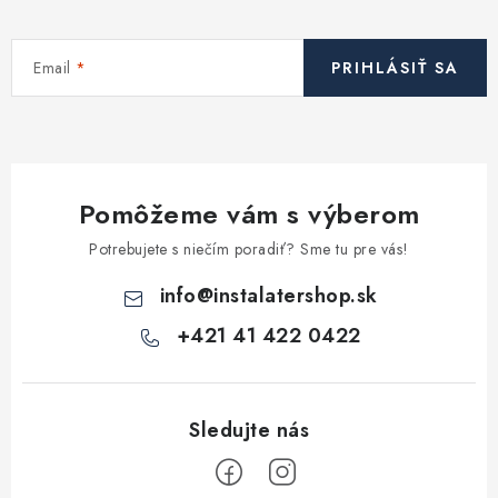
c
i
Email
PRIHLÁSIŤ SA
e
p
r
v
k
Pomôžeme vám s výberom
y
v
Potrebujete s niečím poradiť? Sme tu pre vás!
ý
info
@
instalatershop.sk
p
i
+421 41 422 0422
s
u