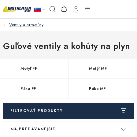
Prejsť
NÁKUPNÝ
Hľadať
na
KOŠÍK
obsah
Ventily a armatúry
VEĽKOOBCHOD
AKO VYBRAŤ?
Guľové ventily a kohúty na plyn
PREDAJŇA - RAKOVÁ
Motýľ FF
Motýľ MF
Inštalačný materiál
Páka FF
Páka MF
Podlahové kúrenie
Ventily a armatúry
FILTROVAŤ PRODUKTY
V
R
Meranie a regulácia
NAJPREDÁVANEJŠIE
ý
a