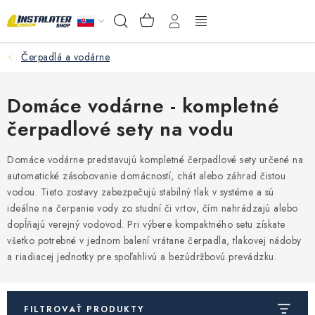
Prejsť
NÁKUPNÝ
Hľadať
na
KOŠÍK
obsah
Čerpadlá a vodárne
VEĽKOOBCHOD
AKO VYBRAŤ?
Domáce vodárne - kompletné
čerpadlové sety na vodu
PREDAJŇA - RAKOVÁ
Domáce vodárne predstavujú kompletné čerpadlové sety určené na
Inštalačný materiál
automatické zásobovanie domácností, chát alebo záhrad čistou
vodou. Tieto zostavy zabezpečujú stabilný tlak v systéme a sú
ideálne na čerpanie vody zo studní či vrtov, čím nahrádzajú alebo
Podlahové kúrenie
dopĺňajú verejný vodovod. Pri výbere kompaktného setu získate
všetko potrebné v jednom balení vrátane čerpadla, tlakovej nádoby
Ventily a armatúry
a riadiacej jednotky pre spoľahlivú a bezúdržbovú prevádzku.
Meranie a regulácia
FILTROVAŤ PRODUKTY