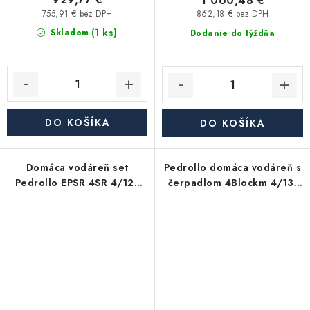
1 060,48 €
755,91 € bez DPH
862,18 € bez DPH
(1 ks)
Skladom
Dodanie do týždňa
DO KOŠÍKA
DO KOŠÍKA
Domáca vodáreň set
Pedrollo domáca vodáreň s
Pedrollo EPSR 4SR 4/12F
čerpadlom 4Blockm 4/13,
400V bez kábla
nádoba 24l, 230V