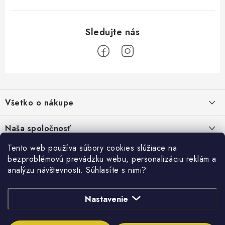
s
u
Z
á
Všetko o nákupe
p
ä
Kontakty
Naša spoločnosť
t
Poštovné a doprava
i
Tento web používa súbory cookies slúžiace na
SHOWROOM - poradňa pre vaše projekty
Prihlásenie
bezproblémovú prevádzku webu, personalizáciu reklám a
e
Obchodné podmienky
analýzu návštevnosti. Súhlasíte s nimi?
PREDAJŇA - Raková
Vyhľadávanie
Reklamačné podmienky
Stabilná spoločnosť od roku 2009
Podmienky ochrany osobných údajov
Nastavenie
HĽADAŤ
Obchodné podmienky požičovne náradia