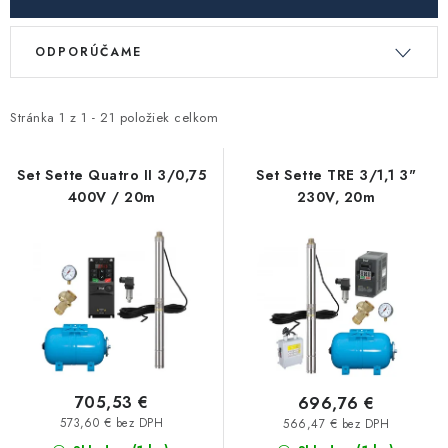
Kúrenie a chladenie
V
R
ODPORÚČAME
ý
a
Komíny a dymovody
p
d
i
e
Stránka
1
z
1
-
21
položiek celkom
Čerpadlá a vodárne
s
n
p
i
Set Sette Quatro II 3/0,75
Set Sette TRE 3/1,1 3"
Filtrovanie a úprava vody
400V / 20m
230V, 20m
r
e
o
p
Záhrada a závlaha
d
r
u
o
Vetranie a rekuperácia
k
d
t
u
Kúpeľňa a sanita
o
k
v
t
Spojovací materiál
705,53 €
696,76 €
o
573,60 € bez DPH
566,47 € bez DPH