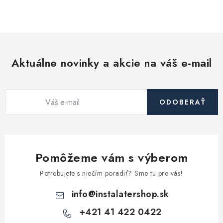
O
v
l
á
d
Aktuálne novinky a akcie na váš e-mail
a
c
i
ODOBERAŤ
e
p
r
v
Pomôžeme vám s výberom
k
y
Potrebujete s niečím poradiť? Sme tu pre vás!
v
info
@
instalatershop.sk
ý
p
+421 41 422 0422
i