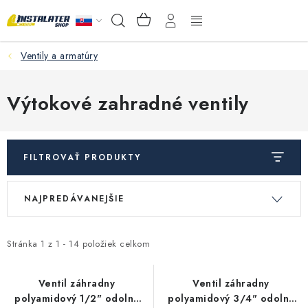
Prejsť
NÁKUPNÝ
Hľadať
na
KOŠÍK
obsah
Ventily a armatúry
VEĽKOOBCHOD
AKO VYBRAŤ?
Výtokové zahradné ventily
PREDAJŇA - RAKOVÁ
FILTROVAŤ PRODUKTY
Inštalačný materiál
V
R
NAJPREDÁVANEJŠIE
ý
a
Podlahové kúrenie
p
d
Ventily a armatúry
i
e
Stránka
1
z
1
-
14
položiek celkom
s
n
Meranie a regulácia
p
i
Ventil záhradny
Ventil záhradny
polyamidový 1/2" odolny
polyamidový 3/4" odolny
r
e