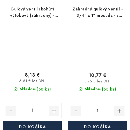
Guľový ventil (kohút)
Záhradný guľový ventil -
výtokový (záhradný) -
3/4" x 1" mosadz - s
mrazuvzdorný, jednoduchý
rýchlospojkou
3/4" (pripojenie) s
hadicovou spojkou (závit 1"
-> 3/4" hadica) - modrá
rukoväť
8,13 €
10,77 €
6,61 € bez DPH
8,76 € bez DPH
(50 ks)
(53 ks)
Skladom
Skladom
DO KOŠÍKA
DO KOŠÍKA