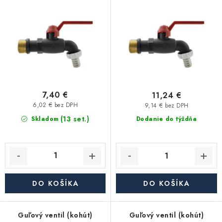
voči mrazu do -15°C,s
voči mrazu do -15°C,s
Kúrenie a chladenie
o
p
hadicovou koncovkou
hadicovou koncovkou
d
r
3/4"xd15
3/4"xd15
Komíny a dymovody
u
o
k
d
Čerpadlá a vodárne
t
u
o
k
Filtrovanie a úprava vody
v
t
7,40 €
11,24 €
o
6,02 € bez DPH
9,14 € bez DPH
Záhrada a závlaha
(13 set.)
v
Skladom
Dodanie do týždňa
Vetranie a rekuperácia
Kúpeľňa a sanita
DO KOŠÍKA
DO KOŠÍKA
Spojovací materiál
Guľový ventil (kohút)
Guľový ventil (kohút)