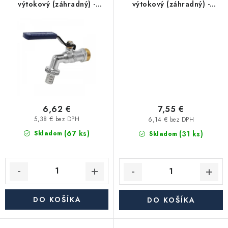
Akcie, Zľavy
výtokový (záhradný) -
výtokový (záhradný) -
mrazuvzdorný, jednoduchý
mrazuvzdorný, jednoduchý
1/2" (pripojenie) s
3/4" (pripojenie) s
Kontakty
Poštovné a doprava
Obchodné podmienky
hadicovou spojkou (závit
hadicovou spojkou (závit
Reklamačné podmienky
3/4" -> 1/2" hadica) -
3/4" -> 1/2" hadica) -
modrá rukoväť
modrá rukoväť
Podmienky ochrany osobných údajov
Obchodné podmienky požičovne náradia
Moja objednávka
6,62 €
7,55 €
5,38 € bez DPH
6,14 € bez DPH
(67 ks)
(31 ks)
Skladom
Skladom
DO KOŠÍKA
DO KOŠÍKA