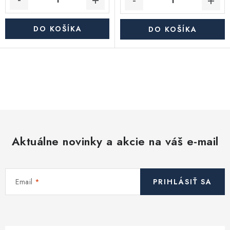
DO KOŠÍKA
DO KOŠÍKA
O
v
l
á
d
Aktuálne novinky a akcie na váš e-mail
a
c
i
Email
PRIHLÁSIŤ SA
e
p
r
v