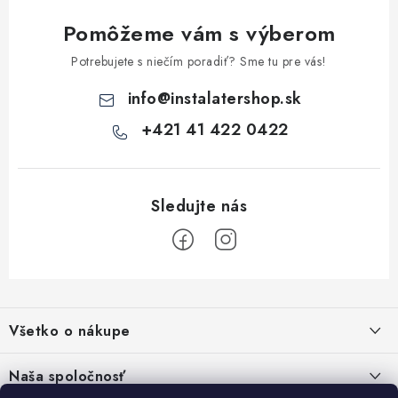
k
Pomôžeme vám s výberom
y
v
Potrebujete s niečím poradiť? Sme tu pre vás!
ý
info
@
instalatershop.sk
p
i
+421 41 422 0422
s
u
Z
á
Všetko o nákupe
p
ä
Kontakty
Naša spoločnosť
t