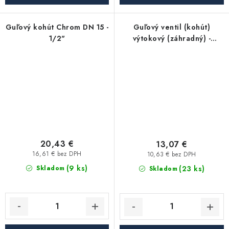
Guľový kohút Chrom DN 15 -
Guľový ventil (kohút)
1/2"
výtokový (záhradný) -
mrazuvzdorný, dvojitý 1/2"
s miniventilom 3/4" a
rýchlospojkou - modrá
erogonomická rukoväť
20,43 €
13,07 €
16,61 € bez DPH
10,63 € bez DPH
(9 ks)
(23 ks)
Skladom
Skladom