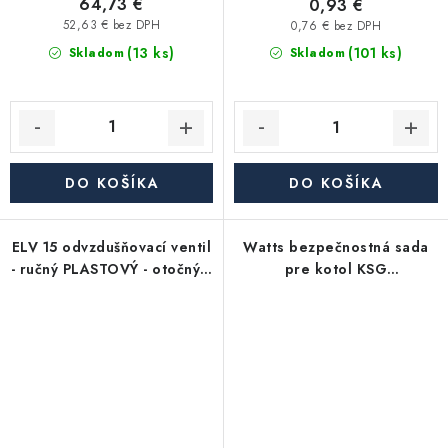
64,73 €
0,93 €
52,63 € bez DPH
0,76 € bez DPH
(13 ks)
(101 ks)
Skladom
Skladom
DO KOŠÍKA
DO KOŠÍKA
ELV 15 odvzdušňovací ventil
Watts bezpečnostná sada
- ručný PLASTOVÝ - otočný s
pre kotol KSG
výtokom
MS/VM1530/ISO (do 50kW)