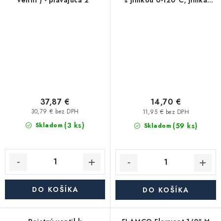
ventil ) - plávajúca 2"
s jímkou 0-120°C, jímka
100mm 1/2"
37,87 €
14,70 €
30,79 € bez DPH
11,95 € bez DPH
(3 ks)
(59 ks)
Skladom
Skladom
DO KOŠÍKA
DO KOŠÍKA