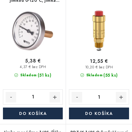
jímkou 0-120°C, jímka
r
e
Akcie, Zľavy
50mm 1/2"
o
p
d
r
Kontakty
Poštovné a doprava
Obchodné podmienky
u
o
Reklamačné podmienky
k
d
Podmienky ochrany osobných údajov
t
u
Obchodné podmienky požičovne náradia
Moja objednávka
o
k
v
t
5,38 €
12,55 €
o
4,37 € bez DPH
10,20 € bez DPH
(51 ks)
v
(55 ks)
Skladom
Skladom
DO KOŠÍKA
DO KOŠÍKA