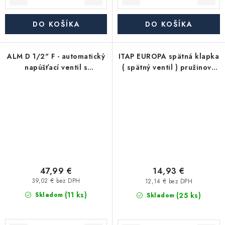
DO KOŠÍKA
DO KOŠÍKA
ALM D 1/2" F - automatický
ITAP EUROPA spätná klapka
napúšťací ventil s
( spätný ventil ) pružinová
manometrom
UNI, 1", sedlo nerez ocel +
NBR
47,99 €
14,93 €
39,02 € bez DPH
12,14 € bez DPH
(11 ks)
(25 ks)
Skladom
Skladom