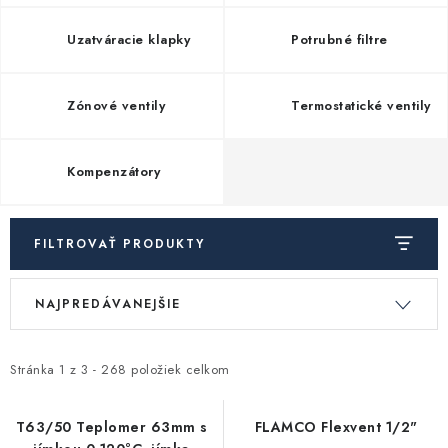
Kúrenie a chladenie
Uzatváracie klapky
Potrubné filtre
Komíny a dymovody
Zónové ventily
Termostatické ventily
Čerpadlá a vodárne
Kompenzátory
Filtrovanie a úprava vody
Záhrada a závlaha
FILTROVAŤ PRODUKTY
V
R
Vetranie a rekuperácia
NAJPREDÁVANEJŠIE
ý
a
p
d
Kúpeľňa a sanita
i
e
Stránka
1
z
3
-
268
položiek celkom
s
n
Spojovací materiál
p
i
T63/50 Teplomer 63mm s
FLAMCO Flexvent 1/2"