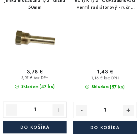
Jímka mosádzna 1/2" dĺžka
RDT/K 1/2" Odvzdušňovací
50mm
ventil radiátorový - ručný
plastový
3,78 €
1,43 €
3,07 € bez DPH
1,16 € bez DPH
(47 ks)
(57 ks)
Skladom
Skladom
DO KOŠÍKA
DO KOŠÍKA