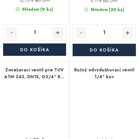
32,76 € bez DPH
4,11 € bez DPH
(9 ks)
(20 ks)
Skladom
Skladom
DO KOŠÍKA
DO KOŠÍKA
Zmiešavací ventil pre TUV
Ručný odvzdušňovací ventil
ATM 343, DN15, G3/4" Kvs
1/4" kov
1,6, 35-60°C