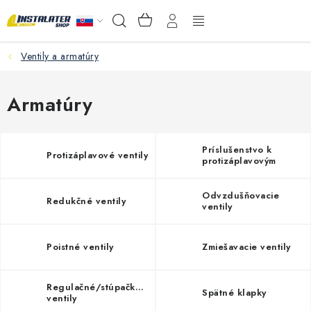
Prejsť
NÁKUPNÝ
Hľadať
na
KOŠÍK
obsah
Ventily a armatúry
VEĽKOOBCHOD
AKO VYBRAŤ?
Armatúry
PREDAJŇA - RAKOVÁ
Príslušenstvo k
Protizáplavové ventily
protizáplavovým
Inštalačný materiál
ventilom
Odvzdušňovacie
Redukčné ventily
Podlahové kúrenie
ventily
Ventily a armatúry
Poistné ventily
Zmiešavacie ventily
Meranie a regulácia
Regulačné/stúpačkové
Spätné klapky
ventily