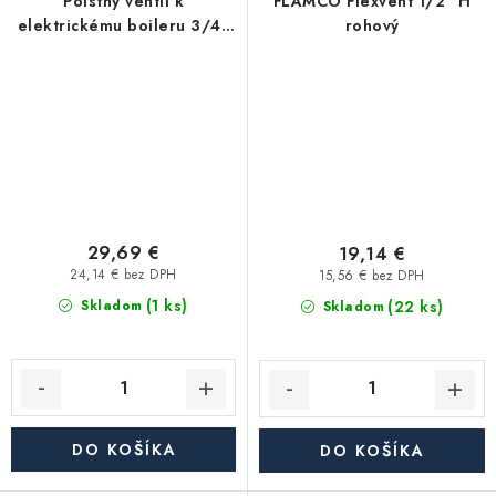
Poistný ventil k
FLAMCO Flexvent 1/2" H
elektrickému boileru 3/4"
rohový
6.7 bar
29,69 €
19,14 €
24,14 € bez DPH
15,56 € bez DPH
(1 ks)
(22 ks)
Skladom
Skladom
DO KOŠÍKA
DO KOŠÍKA