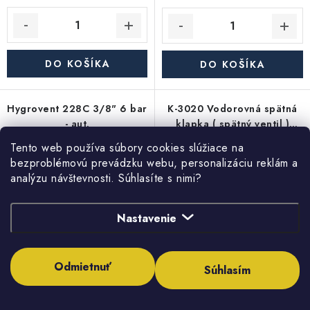
DO KOŠÍKA
DO KOŠÍKA
Hygrovent 228C 3/8" 6 bar
K-3020 Vodorovná spätná
- aut.
klapka ( spätný ventil )
plávajúca, mosadz DN20
Tento web používa súbory cookies slúžiace na
3/4"
bezproblémovú prevádzku webu, personalizáciu reklám a
analýzu návštevnosti. Súhlasíte s nimi?
Nastavenie
4,42 €
Odmietnuť
6,65 €
Súhlasím
3,59 € bez DPH
5,41 € bez DPH
(31 ks)
(5 ks)
Skladom
Skladom