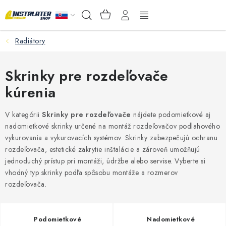
Prejsť
NÁKUPNÝ
Hľadať
na
KOŠÍK
obsah
Radiátory
VEĽKOOBCHOD
AKO VYBRAŤ?
Skrinky pre rozdeľovače
kúrenia
PREDAJŇA - RAKOVÁ
V kategórii
Skrinky pre rozdeľovače
nájdete podomietkové aj
Inštalačný materiál
nadomietkové skrinky určené na montáž rozdeľovačov podlahového
vykurovania a vykurovacích systémov. Skrinky zabezpečujú ochranu
rozdeľovača, estetické zakrytie inštalácie a zároveň umožňujú
Podlahové kúrenie
jednoduchý prístup pri montáži, údržbe alebo servise. Vyberte si
vhodný typ skrinky podľa spôsobu montáže a rozmerov
Ventily a armatúry
rozdeľovača.
Meranie a regulácia
Podomietkové
Nadomietkové