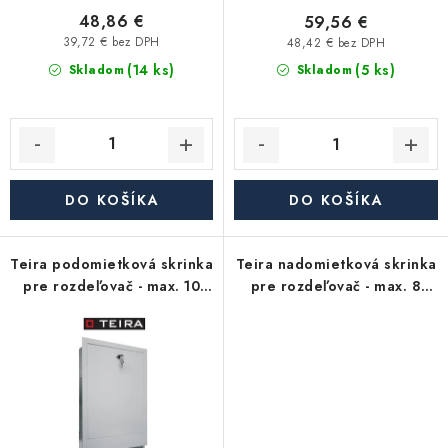
Akcie, Zľavy
v
t
48,86 €
59,56 €
o
39,72 € bez DPH
48,42 € bez DPH
Kontakty
Poštovné a doprava
Obchodné podmienky
(14 ks)
v
(5 ks)
Skladom
Skladom
Reklamačné podmienky
Podmienky ochrany osobných údajov
Obchodné podmienky požičovne náradia
Moja objednávka
DO KOŠÍKA
DO KOŠÍKA
Teira podomietková skrinka
Teira nadomietková skrinka
pre rozdeľovač - max. 10
pre rozdeľovač - max. 8
okruhov
okruhov