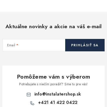
v
l
á
d
Aktuálne novinky a akcie na váš e-mail
a
c
i
Email
PRIHLÁSIŤ SA
e
p
r
v
k
Pomôžeme vám s výberom
y
v
Potrebujete s niečím poradiť? Sme tu pre vás!
ý
info
@
instalatershop.sk
p
i
+421 41 422 0422