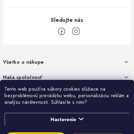
s
u
Z
á
Všetko o nákupe
p
ä
Kontakty
Naša spoločnosť
t
Poštovné a doprava
i
Tento web používa súbory cookies slúžiace na
SHOWROOM - poradňa pre vaše projekty
Prihlásenie
bezproblémovú prevádzku webu, personalizáciu reklám a
e
Obchodné podmienky
analýzu návštevnosti. Súhlasíte s nimi?
E-mail
PREDAJŇA - Raková
Vyhľadávanie
Reklamačné podmienky
Stabilná spoločnosť od roku 2009
Nastavenie
Podmienky ochrany osobných údajov
HĽADAŤ
Obchodné podmienky požičovne náradia
Heslo