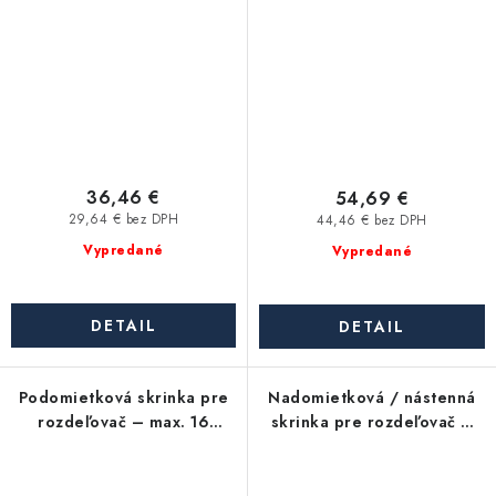
36,46 €
54,69 €
29,64 € bez DPH
44,46 € bez DPH
Vypredané
Vypredané
DETAIL
DETAIL
Podomietková skrinka pre
Nadomietková / nástenná
rozdeľovač – max. 16
skrinka pre rozdeľovač –
okruhov (1250×580×110
max. 14 okruhov
mm)
(950×580×120 mm)