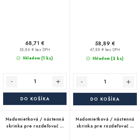
68,71 €
58,89 €
55,86 € bez DPH
47,88 € bez DPH
(1 ks)
(3 ks)
Skladom
Skladom
DO KOŠÍKA
DO KOŠÍKA
Nadomietková / nástenná
Nadomietková / nástenná
skrinka pre rozdeľovač –
skrinka pre rozdeľovač –
max. 12 okruhov
max. 16 okruhov
(780×580×120 mm)
(1150×580×120 mm)