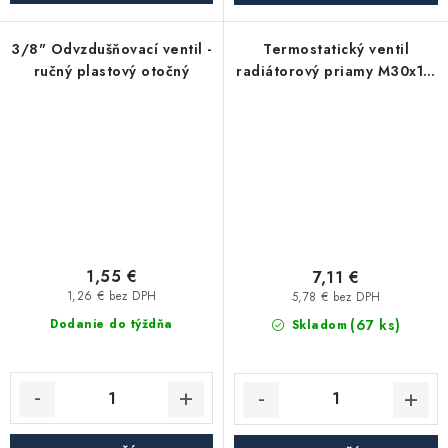
3/8" Odvzdušňovací ventil -
Termostatický ventil
ručný plastový otočný
radiátorový priamy M30x1,5
16x1/2" poniklovaný
1,55 €
7,11 €
1,26 € bez DPH
5,78 € bez DPH
(67 ks)
Dodanie do týždňa
Skladom