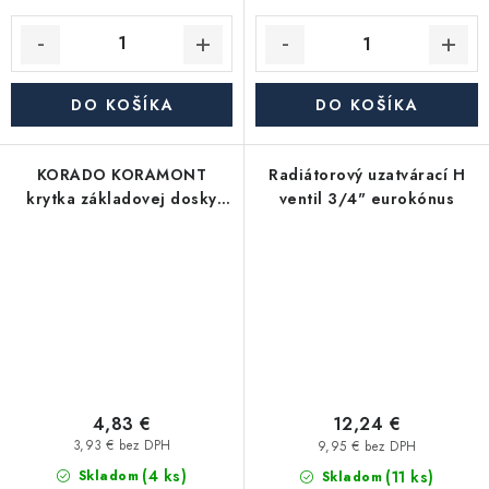
DO KOŠÍKA
DO KOŠÍKA
KORADO KORAMONT
Radiátorový uzatvárací H
krytka základovej dosky
ventil 3/4" eurokónus
115mm pre vnútornú
konzolu Z-U331
4,83 €
12,24 €
3,93 € bez DPH
9,95 € bez DPH
(4 ks)
(11 ks)
Skladom
Skladom