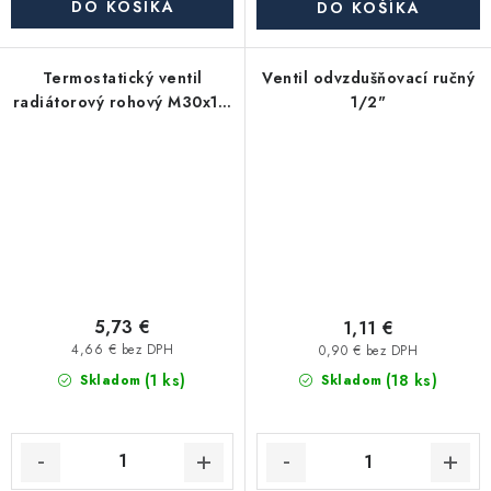
DO KOŠÍKA
DO KOŠÍKA
Termostatický ventil
Ventil odvzdušňovací ručný
radiátorový rohový M30x1,5
1/2"
1/2" poniklovaný
5,73 €
1,11 €
4,66 € bez DPH
0,90 € bez DPH
(1 ks)
(18 ks)
Skladom
Skladom