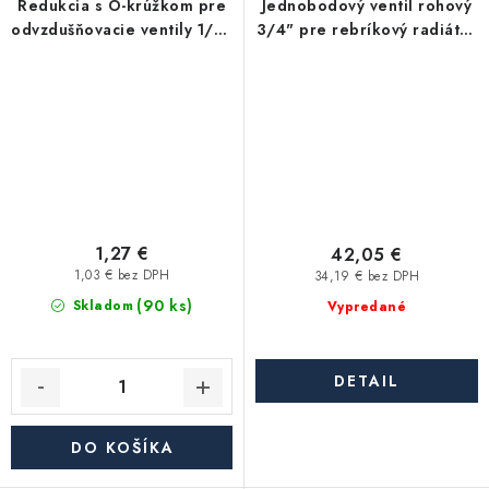
Redukcia s O-krúžkom pre
Jednobodový ventil rohový
odvzdušňovacie ventily 1/2"
3/4" pre rebríkový radiátor
x 3/8"
- chróm
1,27 €
42,05 €
1,03 € bez DPH
34,19 € bez DPH
(90 ks)
Skladom
Vypredané
DETAIL
DO KOŠÍKA