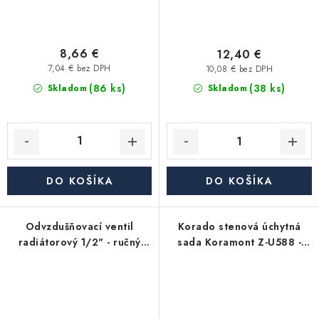
8,66 €
12,40 €
7,04 € bez DPH
10,08 € bez DPH
(86 ks)
(38 ks)
Skladom
Skladom
DO KOŠÍKA
DO KOŠÍKA
Odvzdušňovací ventil
Korado stenová úchytná
radiátorový 1/2" - ručný
sada Koramont Z-U588 -
plastový
priemer 20 mm, biela