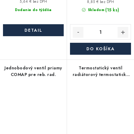
5,64 € bez DPH
8,85 € bez DPH
(15 ks)
Dodanie do týždňa
Skladom
DETAIL
DO KOŠÍKA
Jednobodový ventil priamy
Termostatický ventil
COMAP pre reb. rad.
radiátorový termostatický
rohový M30x1,5 1/2"
chrómový