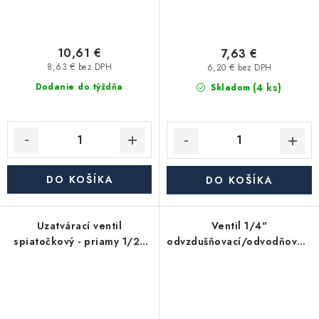
10,61 €
7,63 €
8,63 € bez DPH
6,20 € bez DPH
(4 ks)
Dodanie do týždňa
Skladom
DO KOŠÍKA
DO KOŠÍKA
Uzatvárací ventil
Ventil 1/4"
spiatočkový - priamy 1/2"
odvzdušňovací/odvodňovací
Eurokonus 3/4"
Ms ručný K-270M