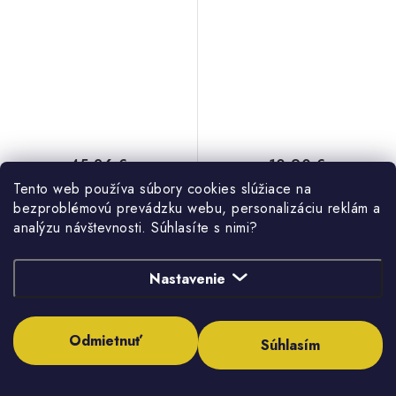
45,26 €
10,90 €
36,80 € bez DPH
8,86 € bez DPH
Tento web používa súbory cookies slúžiace na
(7 ks)
bezproblémovú prevádzku webu, personalizáciu reklám a
Skladom
Dodanie do 2 týždňov
analýzu návštevnosti. Súhlasíte s nimi?
Nastavenie
DO KOŠÍKA
DO KOŠÍKA
Odmietnuť
Súhlasím
Jednobodový ventil rohový
Uzatvárací ventil