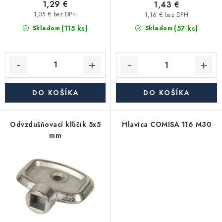
v
t
Akcie, Zľavy
1,29 €
1,43 €
o
1,05 € bez DPH
1,16 € bez DPH
(115 ks)
v
(57 ks)
Skladom
Skladom
Kontakty
Poštovné a doprava
Obchodné podmienky
Reklamačné podmienky
Podmienky ochrany osobných údajov
Obchodné podmienky požičovne náradia
Moja objednávka
DO KOŠÍKA
DO KOŠÍKA
Odvzdušňovací kľúčik 5x5
Hlavica COMISA 116 M30
mm