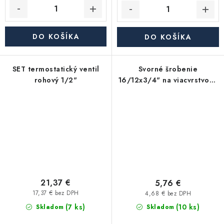
DO KOŠÍKA
DO KOŠÍKA
SET termostatický ventil
Svorné šrobenie
rohový 1/2"
16/12x3/4" na viacvrstvové
potrubie PEX/AL-PEX -
čierna
21,37 €
5,76 €
17,37 € bez DPH
4,68 € bez DPH
(7 ks)
(10 ks)
Skladom
Skladom