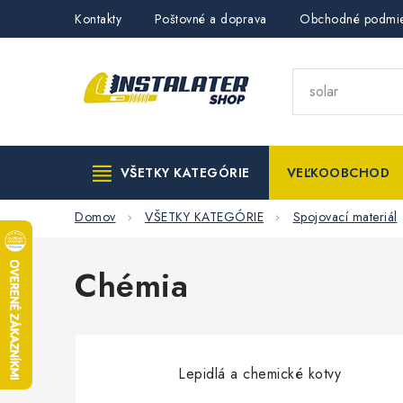
Prejsť
Kontakty
Poštovné a doprava
Obchodné podmi
na
obsah
VŠETKY KATEGÓRIE
VEĽKOOBCHOD
Domov
VŠETKY KATEGÓRIE
Spojovací materiál
Chémia
Lepidlá a chemické kotvy