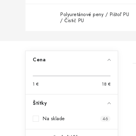
Polyuretánové peny / Pištoľ PU
/ Čistič PU
B
Cena
o
č
1
€
18
€
n
ý
Štítky
i
p
Na sklade
46
a