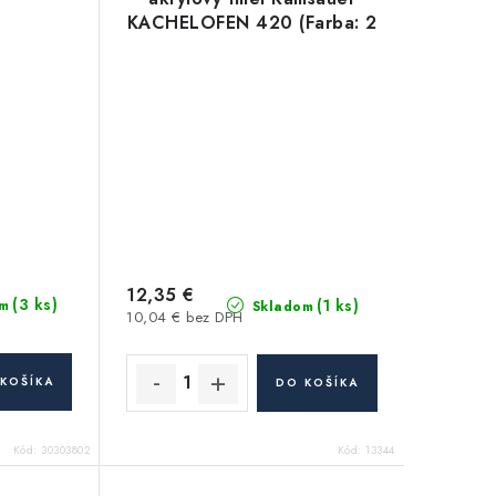
KACHELOFEN 420 (Farba: 2
florella) vysokoteplotný
akryl - 310ml
12,35 €
(3 ks)
(1 ks)
m
Skladom
10,04 € bez DPH
KOŠÍKA
DO KOŠÍKA
Kód:
30303802
Kód:
13344