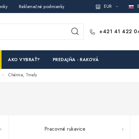
EUR
S
enky
Reklamačné podmienky
Podmienky ochrany osobných ú
+421 41 422 0
AKO VYBRAŤ?
PREDAJŇA - RAKOVÁ
Chémia, Tmely
Pracovné rukavice