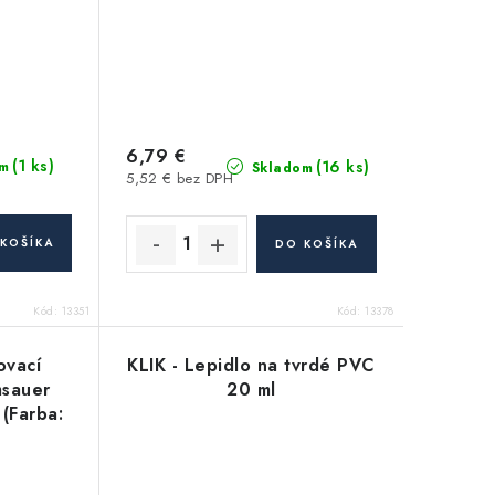
6,79 €
(1 ks)
(16 ks)
m
Skladom
5,52 € bez DPH
KOŠÍKA
DO KOŠÍKA
Kód:
13351
Kód:
13378
ovací
KLIK - Lepidlo na tvrdé PVC
msauer
20 ml
(Farba:
eplotný
l