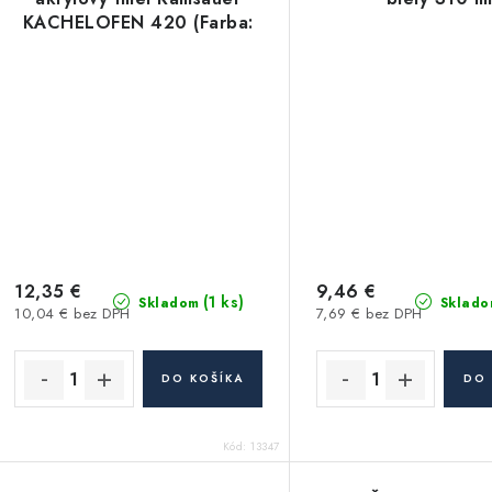
KACHELOFEN 420 (Farba:
9 tmavozelená)
vysokoteplotný akryl -
310ml
12,35 €
9,46 €
(1 ks)
Skladom
Sklado
10,04 € bez DPH
7,69 € bez DPH
DO KOŠÍKA
DO 
Kód:
13347