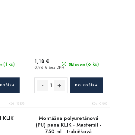
kryl -
1,18 €
(1 ks)
(6 ks)
m
Skladom
0,96 € bez DPH
KOŠÍKA
DO KOŠÍKA
Kód:
13358
Kód:
C-808
d KLIK
Montážna polyuretánová
l
(PU) pena KLIK - Mastersil -
750 ml - trubičková