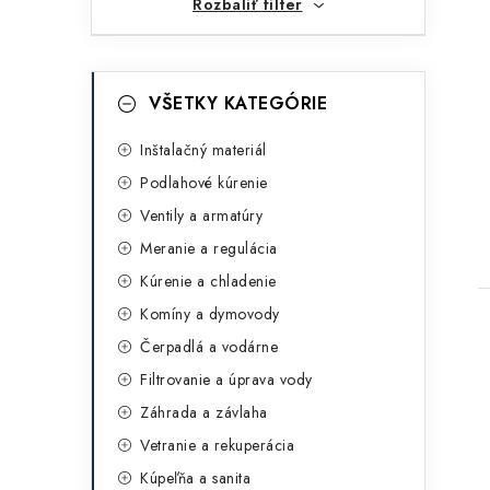
n
Rozbaliť filter
e
l
K
Preskočiť
VŠETKY KATEGÓRIE
kategórie
a
t
Inštalačný materiál
Podlahové kúrenie
e
Ventily a armatúry
g
t
Meranie a regulácia
ó
Kúrenie a chladenie
r
Komíny a dymovody
i
Čerpadlá a vodárne
e
Filtrovanie a úprava vody
Záhrada a závlaha
Vetranie a rekuperácia
Kúpeľňa a sanita