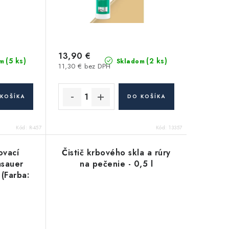
13,90 €
(5 ks)
(2 ks)
m
Skladom
11,30 € bez DPH
KOŠÍKA
DO KOŠÍKA
Kód:
R-457
Kód:
13357
ovací
Čistič krbového skla a rúry
msauer
na pečenie - 0,5 l
(Farba:
eplotný
l