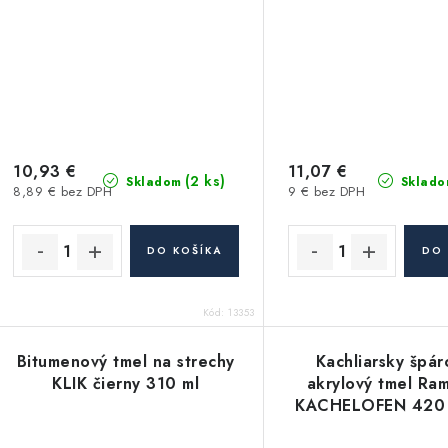
10,93 €
11,07 €
(2 ks)
Skladom
Sklado
8,89 € bez DPH
9 € bez DPH
DO KOŠÍKA
DO 
Kód:
13353
Bitumenový tmel na strechy
Kachliarsky špár
KLIK čierny 310 ml
akrylový tmel Ra
KACHELOFEN 420 
3 svetlobéžov