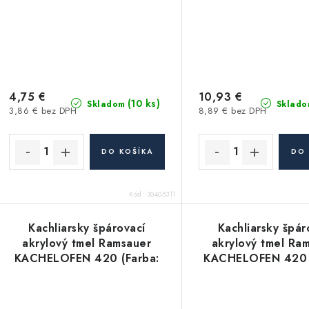
4,75 €
10,93 €
(10 ks)
Skladom
Sklado
3,86 € bez DPH
8,89 € bez DPH
DO KOŠÍKA
DO 
Kód:
30405311
Kachliarsky špárovací
Kachliarsky špár
akrylový tmel Ramsauer
akrylový tmel Ra
KACHELOFEN 420 (Farba:
KACHELOFEN 420 
16 hnedá) vysokoteplotný
18 biela) vysokot
akryl - 310ml
akryl - 310m