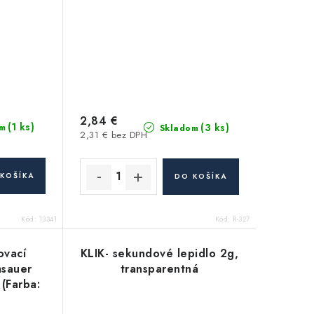
2,84 €
(1 ks)
(3 ks)
m
Skladom
2,31 € bez DPH
KOŠÍKA
DO KOŠÍKA
Kód:
13341
Kód:
R-327
ovací
KLIK- sekundové lepidlo 2g,
msauer
transparentná
(Farba:
á)