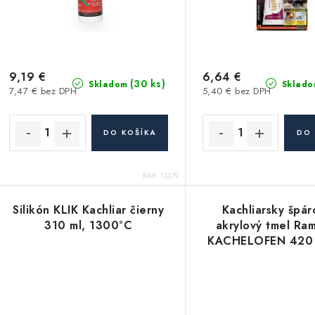
p
r
r
o
o
d
d
9,19 €
6,64 €
(30 ks)
Skladom
Sklado
7,47 € bez DPH
5,40 € bez DPH
u
u
k
k
DO KOŠÍKA
DO 
t
o
Kód:
13379
o
v
v
Silikón KLIK Kachliar čierny
Kachliarsky špár
310 ml, 1300°C
akrylový tmel Ra
KACHELOFEN 420 
14 siena) vysokot
akryl - 310m