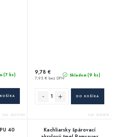
9,78 €
(7 ks)
(9 ks)
m
Skladom
7,95 € bez DPH
KOŠÍKA
DO KOŠÍKA
Kód:
306110706
Kód:
30505818
-PU 40
Kachliarsky špárovací
l
akrylový tmel Ramsauer