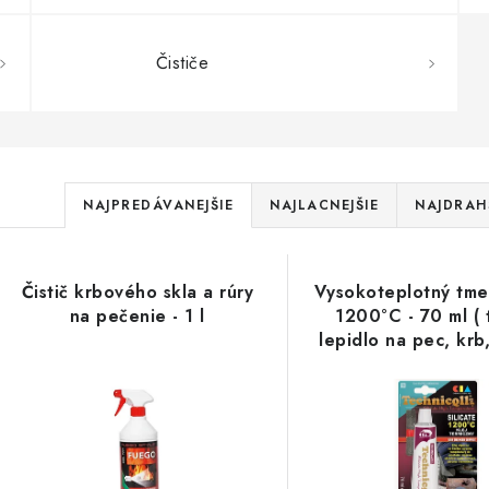
Čističe
R
NAJPREDÁVANEJŠIE
NAJLACNEJŠIE
NAJDRAH
a
V
d
Čistič krbového skla a rúry
Vysokoteplotný tmel
ý
e
na pečenie - 1 l
1200°C - 70 ml ( 
lepidlo na pec, krb,
p
n
i
s
e
p