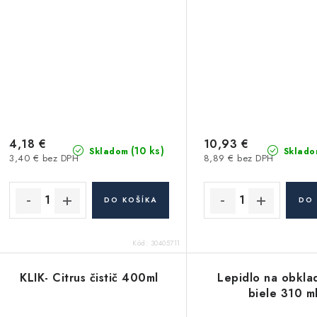
vysokoteplotný a
310ml
4,18 €
10,93 €
(10 ks)
Skladom
Sklado
3,40 € bez DPH
8,89 € bez DPH
DO KOŠÍKA
DO 
Kód:
30405711
KLIK- Citrus čistič 400ml
Lepidlo na obkla
biele 310 m