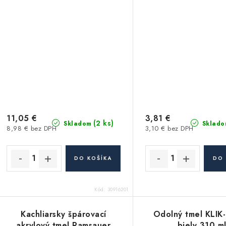
11,05 €
3,81 €
(2 ks)
Skladom
Sklado
8,98 € bez DPH
3,10 € bez DPH
DO KOŠÍKA
DO 
Kód:
30916201
Kachliarsky špárovací
Odolný tmel KLIK
akrylový tmel Ramsauer
biely 310 m