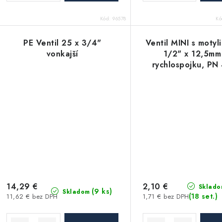
t
o
Kód:
96578
K
o
v
v
PE Ventil 25 x 3/4"
Ventil MINI s moty
vonkajší
1/2" x 12,5mm
rychlospojku, PN 
materiál AB
14,29 €
2,10 €
Sklado
(9 ks)
Skladom
(18 set.)
11,62 € bez DPH
1,71 € bez DPH