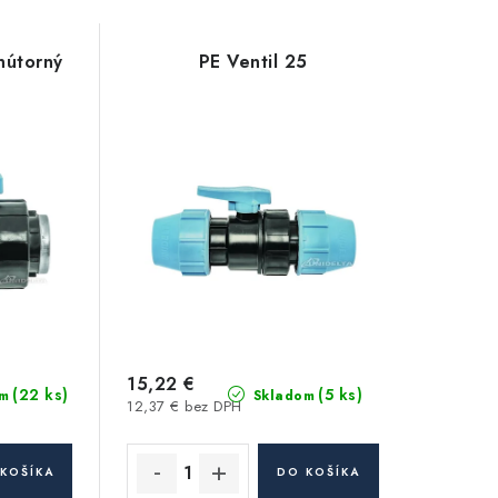
vnútorný
PE Ventil 25
15,22 €
(22 ks)
(5 ks)
m
Skladom
12,37 € bez DPH
KOŠÍKA
DO KOŠÍKA