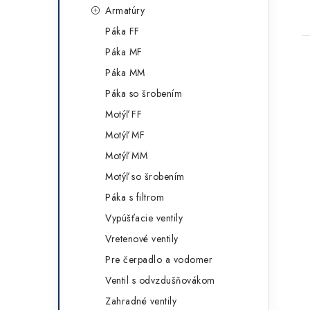
g
t
Armatúry
ó
Páka FF
r
Páka MF
i
Páka MM
e
Páka so šrobením
Motýľ FF
Motýľ MF
Motýľ MM
Motýľ so šrobením
Páka s filtrom
Vypúšťacie ventily
Vretenové ventily
Pre čerpadlo a vodomer
Ventil s odvzdušňovákom
Zahradné ventily