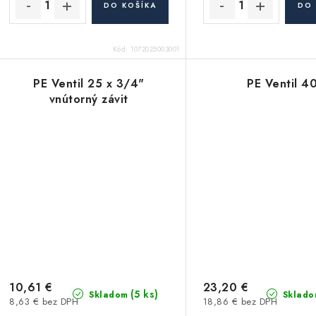
DO KOŠÍKA
DO 
Kód:
1072025003001
PE Ventil 25 x 3/4"
PE Ventil 4
vnútorný závit
10,61 €
23,20 €
(5 ks)
Skladom
Sklado
8,63 € bez DPH
18,86 € bez DPH