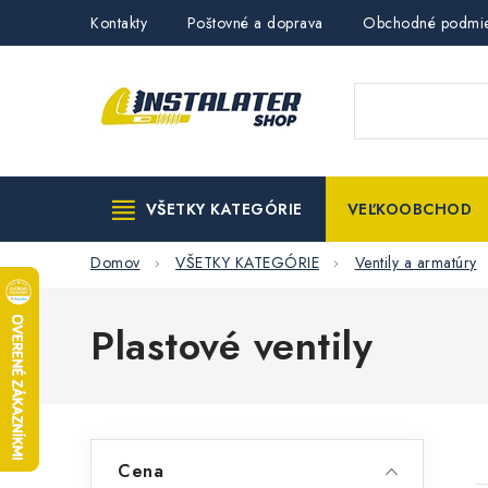
Prejsť
Kontakty
Poštovné a doprava
Obchodné podmi
na
obsah
VŠETKY KATEGÓRIE
VEĽKOOBCHOD
Domov
VŠETKY KATEGÓRIE
Ventily a armatúry
Plastové ventily
B
Cena