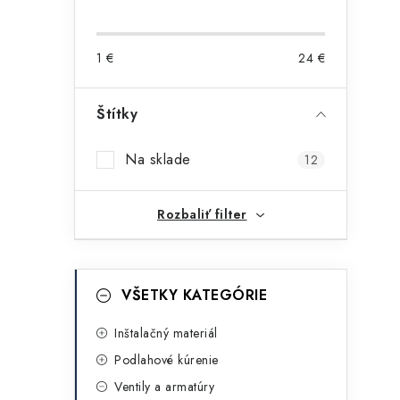
o
č
1
€
24
€
n
ý
Štítky
i
p
Na sklade
12
a
n
Rozbaliť filter
e
l
K
Preskočiť
VŠETKY KATEGÓRIE
kategórie
a
t
Inštalačný materiál
Podlahové kúrenie
e
Ventily a armatúry