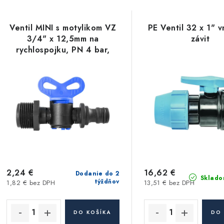
a
V
d
Ventil MINI s motylikom VZ
PE Ventil 32 x 1" 
ý
e
3/4" x 12,5mm na
závit
rychlospojku, PN 4 bar,
p
n
materiál ABS
i
s
e
p
p
r
r
o
o
d
d
2,24 €
16,62 €
Dodanie do 2
Sklado
týždňov
1,82 € bez DPH
13,51 € bez DPH
u
u
k
k
DO KOŠÍKA
DO 