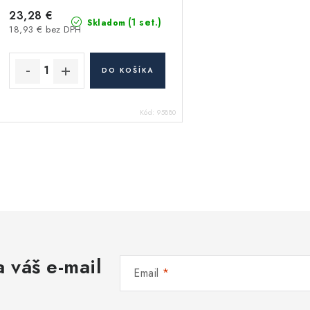
23,28 €
(1 set.)
Skladom
18,93 € bez DPH
DO KOŠÍKA
Kód:
95880
O
v
á
 váš e-mail
d
Email
a