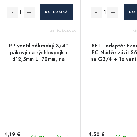
DO KOŠÍKA
DO 
Kód:
1071025003001
Kó
PP ventil záhradný 3/4"
SET - adaptér Ec
pákový na rýchlospojku
IBC Nádže závit S
d12,5mm L=70mm, na
na G3/4 + 1x venti
nádrže čierny, polypropy
polyetylén
4,19 €
4,50 €