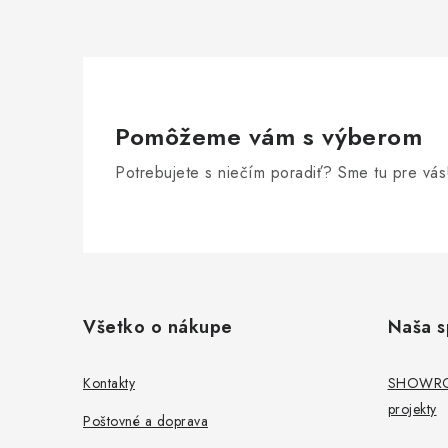
i
r
Pomôžeme vám s výberom
Potrebujete s niečím poradiť? Sme tu pre vás
Z
á
Všetko o nákupe
Naša s
p
i
ä
Kontakty
SHOWROO
projekty
t
Poštovné a doprava