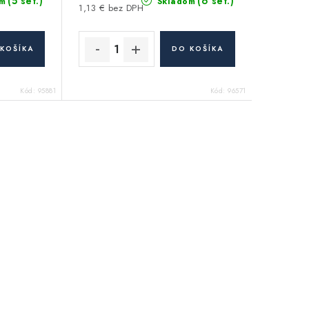
(5 set.)
(6 set.)
m
Skladom
1,13 € bez DPH
KOŠÍKA
DO KOŠÍKA
Kód:
95881
Kód:
96571