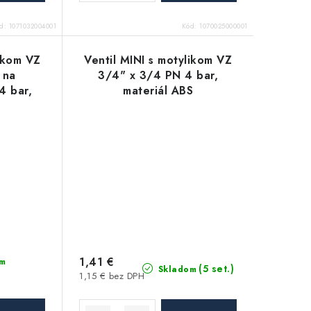
ód:
1071032004001
Kód:
1070025000001
likom VZ
Ventil MINI s motylikom VZ
 na
3/4" x 3/4 PN 4 bar,
4 bar,
materiál ABS
S
1,41 €
m
(5 set.)
Skladom
1,15 € bez DPH