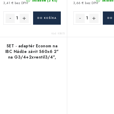
(3 ks)
Skladom
Sklado
3,41 € bez DPH
3,66 € bez DPH
DO KOŠÍKA
DO 
Kód:
95875
SET - adaptér Econom na
IBC Nádže závit S60x6 2"
na G3/4+2xventil3/4",
ployetylén