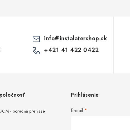
c
e
p
info
@
instalatershop.sk
v
+421 41 422 0422
!
k
y
v
ý
poločnosť
Prihlásenie
p
E-mail
M - poradňa pre vaše
s
u