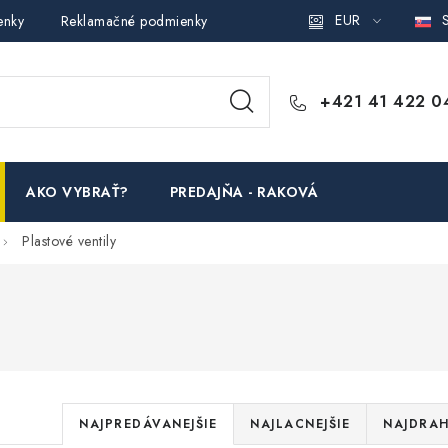
EUR
S
enky
Reklamačné podmienky
Podmienky ochrany osobných ú
+421 41 422 0
AKO VYBRAŤ?
PREDAJŇA - RAKOVÁ
Plastové ventily
R
NAJPREDÁVANEJŠIE
NAJLACNEJŠIE
NAJDRAH