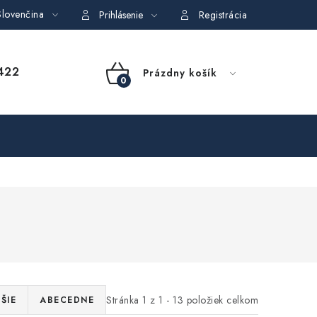
lovenčina
dajov
Obchodné podmienky požičovne náradia
Moja objedná
Prihlásenie
Registrácia
NÁKUPNÝ
422
Prázdny košík
KOŠÍK
Stránka
1
z
1
-
13
položiek celkom
ŠIE
ABECEDNE