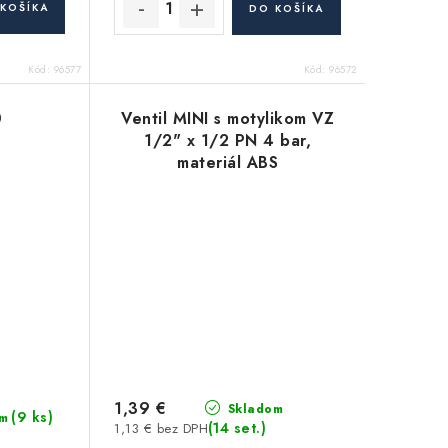
KOŠÍKA
DO KOŠÍKA
Kód:
96577
Kód:
96572
0
Ventil MINI s motylikom VZ
1/2" x 1/2 PN 4 bar,
materiál ABS
1,39 €
Skladom
(9 ks)
m
(14 set.)
1,13 € bez DPH