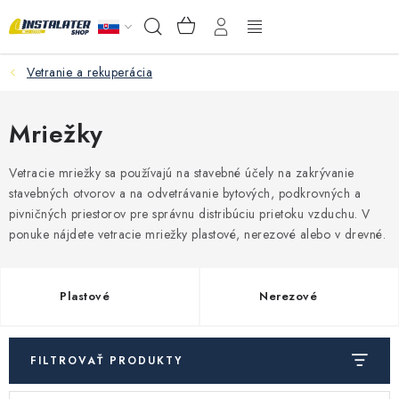
Prejsť
NÁKUPNÝ
Hľadať
na
KOŠÍK
obsah
Vetranie a rekuperácia
VEĽKOOBCHOD
AKO VYBRAŤ?
Mriežky
PREDAJŇA - RAKOVÁ
Vetracie mriežky
sa používajú na stavebné účely na zakrývanie
stavebných otvorov a na odvetrávanie bytových, podkrovných a
pivničných priestorov pre správnu distribúciu prietoku vzduchu.
V
Inštalačný materiál
ponuke nájdete v
etracie mriežky plastové, nerezové alebo v drevné.
Podlahové kúrenie
Plastové
Nerezové
Ventily a armatúry
FILTROVAŤ PRODUKTY
Meranie a regulácia