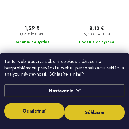
1,29 €
8,12 €
1,05 € bez DPH
6,60 € bez DPH
Dodanie do týždňa
Dodanie do týždňa
Tento web používa súbory cookies slúžiace na
bezproblémovú prevádzku webu, personalizáciu reklám a
analýzu návštevnosti. Súhlasíte s nimi?
DO KOŠÍKA
DO KOŠÍKA
Nastavenie
Vetracia mriežka okrúhla
Vetracia mriežka okrúhla so
uzatvárateľná VM110, biela
sieťkou VM125, hnedá
Odmietnuť
Súhlasím