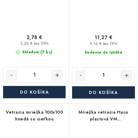
2,78 €
11,27 €
2,26 € bez DPH
9,16 € bez DPH
(7 ks)
Skladom
Dodanie do týždňa
DO KOŠÍKA
DO KOŠÍKA
Vetracia mriežka 100x100
Mriežka vetracia Haco
hnedá so sieťkou
plastová VM
150x150G/priem.100
gravitačná biela