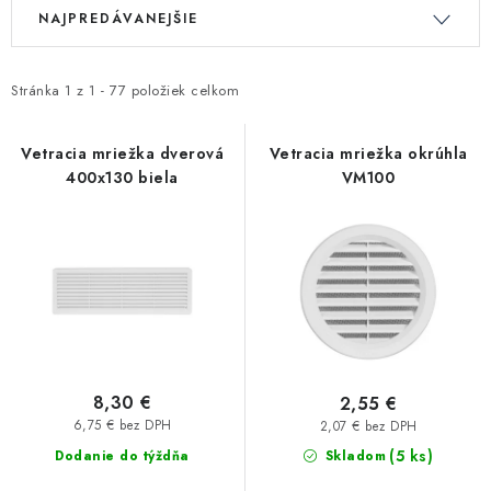
V
R
Kúrenie a chladenie
NAJPREDÁVANEJŠIE
ý
a
p
d
Komíny a dymovody
i
e
Stránka
1
z
1
-
77
položiek celkom
s
n
Čerpadlá a vodárne
p
i
Vetracia mriežka dverová
Vetracia mriežka okrúhla
400x130 biela
VM100
r
e
Filtrovanie a úprava vody
o
p
d
r
Záhrada a závlaha
u
o
k
d
Vetranie a rekuperácia
t
u
o
k
Kúpeľňa a sanita
v
t
8,30 €
2,55 €
o
6,75 € bez DPH
2,07 € bez DPH
Spojovací materiál
v
(5 ks)
Dodanie do týždňa
Skladom