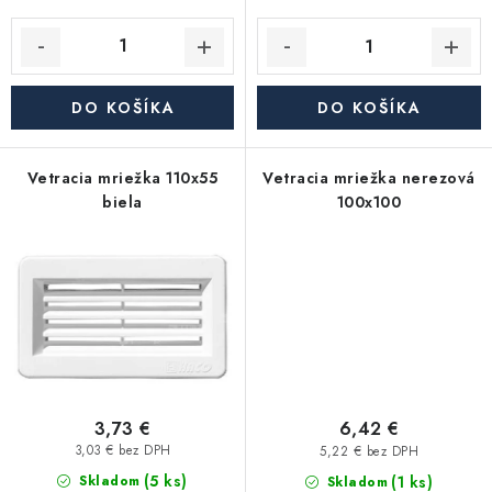
Akcie, Zľavy
Kontakty
Poštovné a doprava
Obchodné podmienky
Reklamačné podmienky
DO KOŠÍKA
DO KOŠÍKA
Podmienky ochrany osobných údajov
Obchodné podmienky požičovne náradia
Moja objednávka
Vetracia mriežka 110x55
Vetracia mriežka nerezová
biela
100x100
3,73 €
6,42 €
3,03 € bez DPH
5,22 € bez DPH
(5 ks)
(1 ks)
Skladom
Skladom