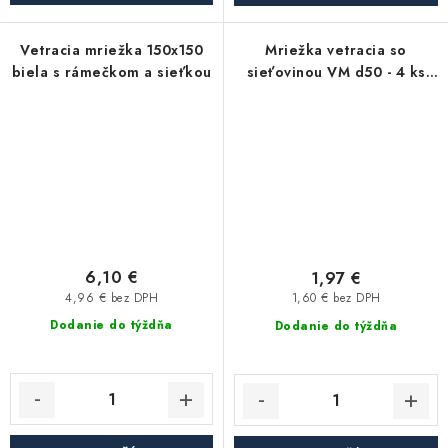
Vetracia mriežka 150x150
Mriežka vetracia so
biela s rámečkom a sieťkou
sieťovinou VM d50 - 4 ks
kruhová hnedá
6,10 €
1,97 €
4,96 € bez DPH
1,60 € bez DPH
Dodanie do týždňa
Dodanie do týždňa