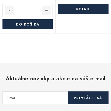
DETAIL
DO KOŠÍKA
O
v
l
á
d
Aktuálne novinky a akcie na váš e-mail
a
c
i
Email
PRIHLÁSIŤ SA
e
p