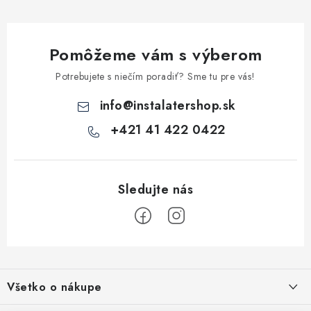
r
v
k
Pomôžeme vám s výberom
y
v
Potrebujete s niečím poradiť? Sme tu pre vás!
ý
info
@
instalatershop.sk
p
i
+421 41 422 0422
s
u
Z
á
Všetko o nákupe
p