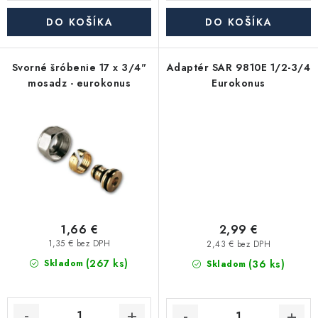
Akcie, Zľavy
DO KOŠÍKA
DO KOŠÍKA
Kontakty
Poštovné a doprava
Obchodné podmienky
Svorné šróbenie 17 x 3/4"
Adaptér SAR 9810E 1/2-3/4
Reklamačné podmienky
mosadz - eurokonus
Eurokonus
Podmienky ochrany osobných údajov
Obchodné podmienky požičovne náradia
Moja objednávka
1,66 €
2,99 €
1,35 € bez DPH
2,43 € bez DPH
(267 ks)
(36 ks)
Skladom
Skladom