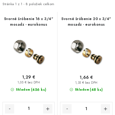
i
e
Kúrenie a chladenie
Stránka
1
z
1
-
8
položiek celkom
s
n
Komíny a dymovody
p
i
Svorné šróbenie 16 x 3/4"
Svorné šróbenie 20 x 3/4"
mosadz - eurokonus
mosadz - eurokonus
r
e
Čerpadlá a vodárne
o
p
d
r
Filtrovanie a úprava vody
u
o
k
d
Záhrada a závlaha
t
u
o
k
Vetranie a rekuperácia
v
t
1,29 €
1,66 €
o
1,05 € bez DPH
1,35 € bez DPH
Kúpeľňa a sanita
(456 ks)
v
(48 ks)
Skladom
Skladom
Spojovací materiál