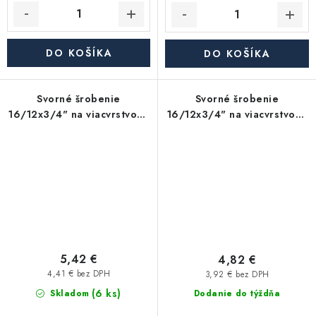
DO KOŠÍKA
DO KOŠÍKA
Svorné šrobenie
Svorné šrobenie
16/12x3/4" na viacvrstvové
16/12x3/4" na viacvrstvové
potrubie PEX/AL-PEX - biela
potrubie PEX/AL-PEX -
chróm
5,42 €
4,82 €
4,41 € bez DPH
3,92 € bez DPH
(6 ks)
Skladom
Dodanie do týždňa