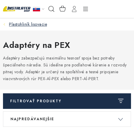
Prejsť
NÁKUPNÝ
Hľadať
na
KOŠÍK
obsah
Plastohliník lisovacie
VEĽKOOBCHOD
AKO VYBRAŤ?
Adaptéry na PEX
PREDAJŇA - RAKOVÁ
Adaptéry zabezpečujú maximálnu tesnosť spoja bez potreby
špeciálneho náradia. Sú ideálne pre podlahové kúrenie a rozvody
pitnej vody. Adaptér je určený na spoľahlivé a tesné pripojenie
Inštalačný materiál
viacvrstvových rúr PEX-Al-PEX alebo PERT-Al-PERT.
Podlahové kúrenie
FILTROVAŤ PRODUKTY
Ventily a armatúry
V
R
NAJPREDÁVANEJŠIE
ý
a
Meranie a regulácia
p
d