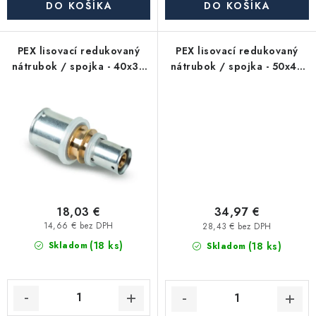
Akcie, Zľavy
DO KOŠÍKA
DO KOŠÍKA
Kontakty
Poštovné a doprava
Obchodné podmienky
PEX lisovací redukovaný
PEX lisovací redukovaný
nátrubok / spojka - 40x32
nátrubok / spojka - 50x40
Reklamačné podmienky
PFTHK INT
PFTHK INT
Podmienky ochrany osobných údajov
Obchodné podmienky požičovne náradia
Moja objednávka
18,03 €
34,97 €
14,66 € bez DPH
28,43 € bez DPH
(18 ks)
(18 ks)
Skladom
Skladom