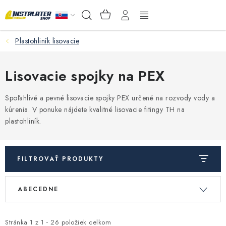
Prejsť
NÁKUPNÝ
Hľadať
na
KOŠÍK
obsah
Plastohliník lisovacie
VEĽKOOBCHOD
AKO VYBRAŤ?
Lisovacie spojky na PEX
PREDAJŇA - RAKOVÁ
Spoľahlivé a pevné lisovacie spojky PEX určené na rozvody vody a
kúrenia. V ponuke nájdete kvalitné lisovacie fitingy TH na
plastohliník.
Inštalačný materiál
Podlahové kúrenie
FILTROVAŤ PRODUKTY
Ventily a armatúry
V
R
ABECEDNE
ý
a
Meranie a regulácia
p
d
i
e
Stránka
1
z
1
-
26
položiek celkom