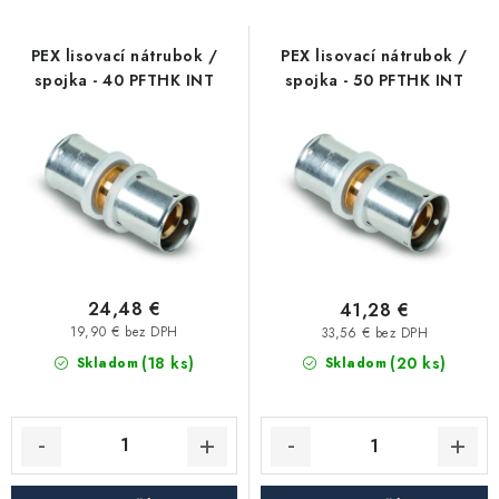
Kúrenie a chladenie
s
n
p
i
PEX lisovací nátrubok /
PEX lisovací nátrubok /
Komíny a dymovody
spojka - 40 PFTHK INT
spojka - 50 PFTHK INT
r
e
o
p
Čerpadlá a vodárne
d
r
u
o
Filtrovanie a úprava vody
k
d
t
u
Záhrada a závlaha
o
k
v
t
24,48 €
41,28 €
Vetranie a rekuperácia
o
19,90 € bez DPH
33,56 € bez DPH
(18 ks)
v
(20 ks)
Skladom
Skladom
Kúpeľňa a sanita
Spojovací materiál