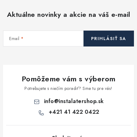
á
d
Aktuálne novinky a akcie na váš e-mail
a
c
i
Email
PRIHLÁSIŤ SA
e
p
r
v
k
Pomôžeme vám s výberom
y
v
Potrebujete s niečím poradiť? Sme tu pre vás!
ý
info
@
instalatershop.sk
p
i
+421 41 422 0422
s
u