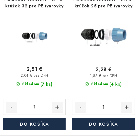
p
i
Kúrenie a chladenie
krúžok 32 pre PE tvarovky
krúžok 25 pre PE tvarovky
r
e
o
p
Komíny a dymovody
d
r
u
o
Čerpadlá a vodárne
k
d
t
u
Filtrovanie a úprava vody
o
k
v
t
2,51 €
2,28 €
Záhrada a závlaha
o
2,04 € bez DPH
1,85 € bez DPH
(7 ks)
v
(4 ks)
Skladom
Skladom
Vetranie a rekuperácia
Kúpeľňa a sanita
Spojovací materiál
DO KOŠÍKA
DO KOŠÍKA