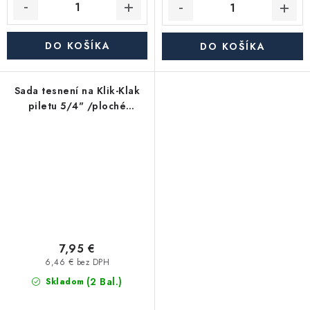
DO KOŠÍKA
DO KOŠÍKA
Sada tesnení na Klik-Klak
piletu 5/4" /ploché
40x62x1/2mm a miskové
40x65x5mm silikónové t
7,95 €
6,46 € bez DPH
(2 Bal.)
Skladom