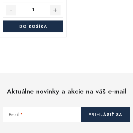
DO KOŠÍKA
O
v
l
á
d
Aktuálne novinky a akcie na váš e-mail
a
c
i
Email
PRIHLÁSIŤ SA
e
p
r