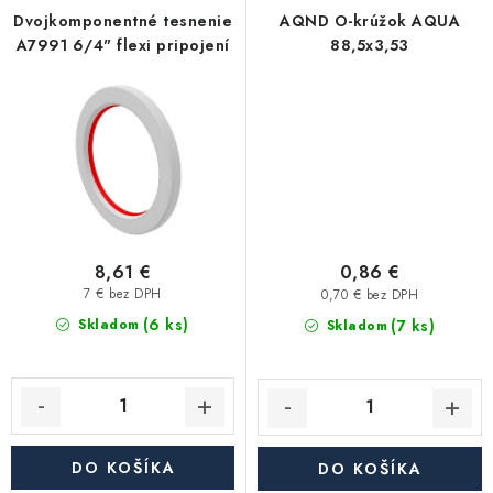
Akcie, Zľavy
Dvojkomponentné tesnenie
AQND O-krúžok AQUA
A7991 6/4" flexi pripojení
88,5x3,53
Kontakty
Poštovné a doprava
Obchodné podmienky
Reklamačné podmienky
Podmienky ochrany osobných údajov
Obchodné podmienky požičovne náradia
Moja objednávka
8,61 €
0,86 €
7 € bez DPH
0,70 € bez DPH
(6 ks)
(7 ks)
Skladom
Skladom
DO KOŠÍKA
DO KOŠÍKA