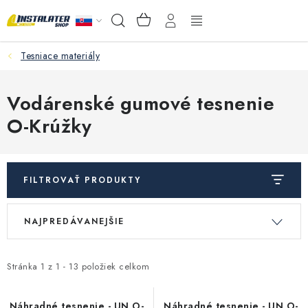
Prejsť
NÁKUPNÝ
Hľadať
na
KOŠÍK
obsah
Tesniace materiály
VEĽKOOBCHOD
AKO VYBRAŤ?
Vodárenské gumové tesnenie
O-Krúžky
PREDAJŇA - RAKOVÁ
Inštalačný materiál
FILTROVAŤ PRODUKTY
Podlahové kúrenie
V
R
NAJPREDÁVANEJŠIE
ý
a
Ventily a armatúry
p
d
i
e
Stránka
1
z
1
-
13
položiek celkom
Meranie a regulácia
s
n
Náhradné tesnenie - UN O-
Náhradné tesnenie - UN O-