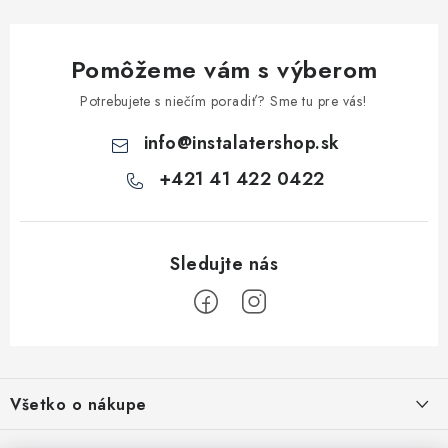
v
k
Pomôžeme vám s výberom
y
v
Potrebujete s niečím poradiť? Sme tu pre vás!
ý
info
@
instalatershop.sk
p
i
+421 41 422 0422
s
u
Z
á
Všetko o nákupe
p
ä
Kontakty