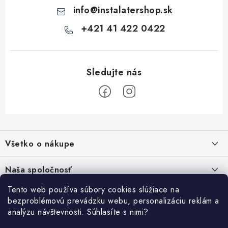
ý
info
@
instalatershop.sk
p
i
+421 41 422 0422
s
u
Z
á
Všetko o nákupe
p
ä
Kontakty
Naša spoločnosť
t
Poštovné a doprava
i
Tento web používa súbory cookies slúžiace na
SHOWROOM - poradňa pre vaše projekty
Prihlásenie
bezproblémovú prevádzku webu, personalizáciu reklám a
e
Obchodné podmienky
analýzu návštevnosti. Súhlasíte s nimi?
E-mail
PREDAJŇA - Raková
Vyhľadávanie
Reklamačné podmienky