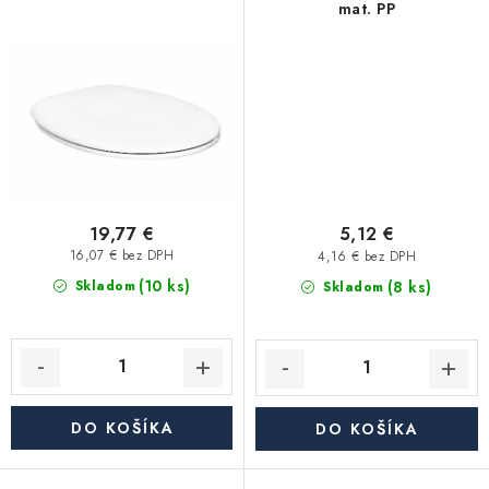
Akcie, Zľavy
mat. PP
Kontakty
Poštovné a doprava
Obchodné podmienky
Reklamačné podmienky
Podmienky ochrany osobných údajov
Obchodné podmienky požičovne náradia
Moja objednávka
19,77 €
5,12 €
16,07 € bez DPH
4,16 € bez DPH
(10 ks)
(8 ks)
Skladom
Skladom
DO KOŠÍKA
DO KOŠÍKA