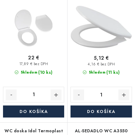
Kúrenie a chladenie
o
p
d
r
Komíny a dymovody
u
o
k
d
Čerpadlá a vodárne
t
u
o
k
Filtrovanie a úprava vody
v
t
22 €
5,12 €
o
17,89 € bez DPH
4,16 € bez DPH
Záhrada a závlaha
(10 ks)
v
(11 ks)
Skladom
Skladom
Vetranie a rekuperácia
Kúpeľňa a sanita
DO KOŠÍKA
DO KOŠÍKA
Spojovací materiál
WC doska Idol Termoplast
AL-SEDADLO WC A3550