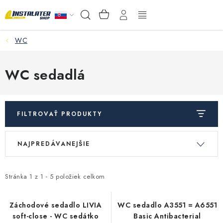
Prejsť
NÁKUPNÝ
Hľadať
na
KOŠÍK
obsah
WC
VEĽKOOBCHOD
AKO VYBRAŤ?
WC sedadlá
PREDAJŇA - RAKOVÁ
FILTROVAŤ PRODUKTY
Inštalačný materiál
V
R
NAJPREDÁVANEJŠIE
ý
a
Podlahové kúrenie
p
d
Ventily a armatúry
i
e
Stránka
1
z
1
-
5
položiek celkom
s
n
Meranie a regulácia
p
i
Záchodové sedadlo LIVIA
WC sedadlo A3551 = A6551
soft-close - WC sedátko
Basic Antibacterial
r
e