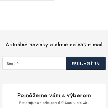
O
v
l
á
d
Aktuálne novinky a akcie na váš e-mail
a
c
i
Email
PRIHLÁSIŤ SA
e
p
r
v
k
Pomôžeme vám s výberom
y
v
Potrebujete s niečím poradiť? Sme tu pre vás!