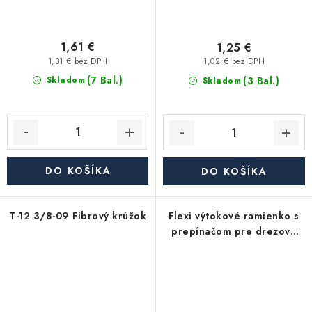
1,61 €
1,25 €
1,31 € bez DPH
1,02 € bez DPH
(7 Bal.)
(3 Bal.)
Skladom
Skladom
DO KOŠÍKA
DO KOŠÍKA
T-12 3/8-09 Fibrový krúžok
Flexi výtokové ramienko s
prepínačom pre drezové
kuchynské batérie 3/4",
farba metalic