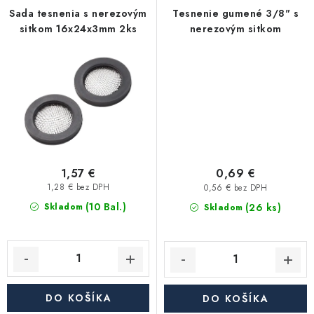
Akcie, Zľavy
Sada tesnenia s nerezovým
Tesnenie gumené 3/8" s
sitkom 16x24x3mm 2ks
nerezovým sitkom
Kontakty
Poštovné a doprava
Obchodné podmienky
Reklamačné podmienky
Podmienky ochrany osobných údajov
Obchodné podmienky požičovne náradia
Moja objednávka
1,57 €
0,69 €
1,28 € bez DPH
0,56 € bez DPH
(10 Bal.)
(26 ks)
Skladom
Skladom
DO KOŠÍKA
DO KOŠÍKA