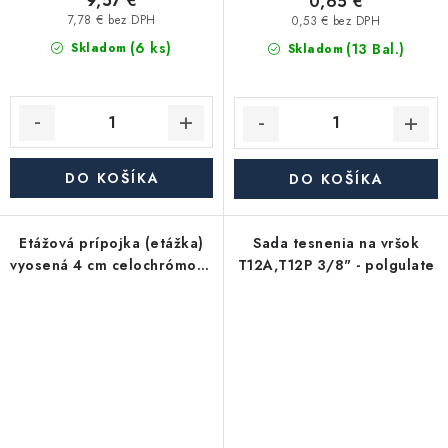
9,57 €
0,65 €
7,78 € bez DPH
0,53 € bez DPH
(6 ks)
(13 Bal.)
Skladom
Skladom
DO KOŠÍKA
DO KOŠÍKA
Etážová prípojka (etážka)
Sada tesnenia na vršok
vyosená 4 cm celochrómová
T12A,T12P 3/8" - polgulate
1/2"x3/4"