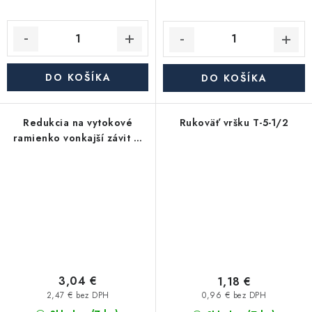
DO KOŠÍKA
DO KOŠÍKA
Redukcia na vytokové
Rukoväť vršku T-5-1/2
ramienko vonkajší závit G
3/4MxM22 vonkajší závit,
pochrómovaná
3,04 €
1,18 €
2,47 € bez DPH
0,96 € bez DPH