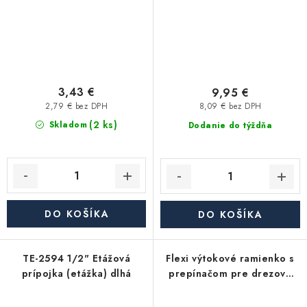
3,43 €
9,95 €
2,79 € bez DPH
8,09 € bez DPH
(2 ks)
Skladom
Dodanie do týždňa
DO KOŠÍKA
DO KOŠÍKA
TE-2594 1/2" Etážová
Flexi výtokové ramienko s
prípojka (etážka) dlhá
prepínačom pre drezové
kuchynské batérie 3/4",
farba čierna