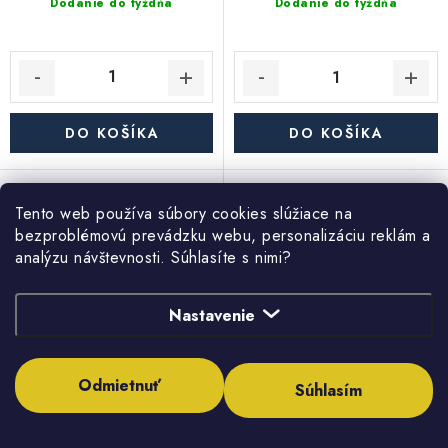
Dodanie do týždňa
Dodanie do týždňa
DO KOŠÍKA
DO KOŠÍKA
Sada tesnenia s nerezovým
Sada tesn. poistného
Tento web používa súbory cookies slúžiace na
sitkom23x30x3 mm - 2ks
ventilu T212 1/2" - 5ks
bezproblémovú prevádzku webu, personalizáciu reklám a
analýzu návštevnosti. Súhlasíte s nimi?
Nastavenie
Odmietnuť
Súhlasím
3,17 €
1,65 €
2,58 € bez DPH
1,34 € bez DPH