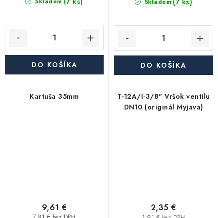
(7 ks)
(7 ks)
Skladom
Skladom
DO KOŠÍKA
DO KOŠÍKA
Kartuša 35mm
T-12A/I-3/8" Vršok ventilu
DN10 (originál Myjava)
9,61 €
2,35 €
7,81 € bez DPH
1,91 € bez DPH