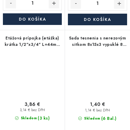
DO KOŠÍKA
DO KOŠÍKA
Etážová prípojka (etážka)
Sada tesnenia s nerezovým
krátka 1/2"x3/4" L=44mm
sitkom 8x15x3 vypuklé 8
T2594
mm - 2 ks
3,86 €
1,40 €
3,14 € bez DPH
1,14 € bez DPH
(3 ks)
(6 Bal.)
Skladom
Skladom