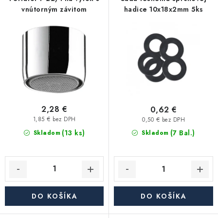
p
i
Kúrenie a chladenie
vnútorným závitom
hadice 10x18x2mm 5ks
r
e
o
p
Komíny a dymovody
d
r
u
o
Čerpadlá a vodárne
k
d
t
u
Filtrovanie a úprava vody
o
k
v
t
2,28 €
0,62 €
Záhrada a závlaha
o
1,85 € bez DPH
0,50 € bez DPH
(13 ks)
v
(7 Bal.)
Skladom
Skladom
Vetranie a rekuperácia
Kúpeľňa a sanita
Spojovací materiál
DO KOŠÍKA
DO KOŠÍKA