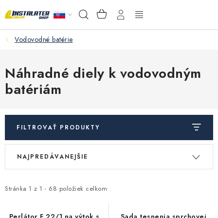
Prejsť
NÁKUPNÝ
Hľadať
na
KOŠÍK
obsah
Vodovodné batérie
VEĽKOOBCHOD
AKO VYBRAŤ?
Náhradné diely k vodovodným
batériám
PREDAJŇA - RAKOVÁ
Inštalačný materiál
FILTROVAŤ PRODUKTY
Podlahové kúrenie
V
R
NAJPREDÁVANEJŠIE
ý
a
Ventily a armatúry
p
d
i
e
Stránka
1
z
1
-
68
položiek celkom
Meranie a regulácia
s
n
Perlátor F 22/1 na výtok s
Sada tesnenia sprchovej