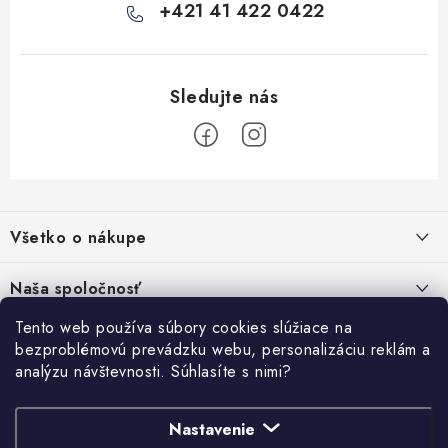
i
+421 41 422 0422
s
u
Z
á
Všetko o nákupe
p
ä
Kontakty
Naša spoločnosť
t
Poštovné a doprava
i
Tento web používa súbory cookies slúžiace na
SHOWROOM - poradňa pre vaše projekty
Prihlásenie
bezproblémovú prevádzku webu, personalizáciu reklám a
e
Obchodné podmienky
analýzu návštevnosti. Súhlasíte s nimi?
E-mail
PREDAJŇA - Raková
Vyhľadávanie
Reklamačné podmienky
Stabilná spoločnosť od roku 2009
Nastavenie
Podmienky ochrany osobných údajov
HĽADAŤ