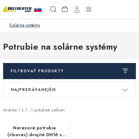
Prejsť
NÁKUPNÝ
Hľadať
na
KOŠÍK
obsah
Solárne systémy
VEĽKOOBCHOD
AKO VYBRAŤ?
Potrubie na solárne systémy
PREDAJŇA - RAKOVÁ
FILTROVAŤ PRODUKTY
Inštalačný materiál
V
R
NAJPREDÁVANEJŠIE
ý
a
Podlahové kúrenie
p
d
Ventily a armatúry
i
e
Stránka
1
z
1
-
1
položiek celkom
s
n
Meranie a regulácia
p
i
Nerezové potrubie
(vlnovec) dvojité DN16 s
r
e