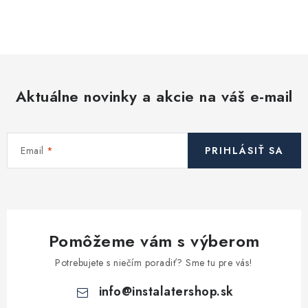
Akcie, Zľavy
O
v
l
Kontakty
Poštovné a doprava
Obchodné podmienky
á
Reklamačné podmienky
d
Podmienky ochrany osobných údajov
Aktuálne novinky a akcie na váš e-mail
a
Obchodné podmienky požičovne náradia
Moja objednávka
c
i
Email
PRIHLÁSIŤ SA
e
p
r
v
k
Pomôžeme vám s výberom
y
v
Potrebujete s niečím poradiť? Sme tu pre vás!
ý
info
@
instalatershop.sk
p