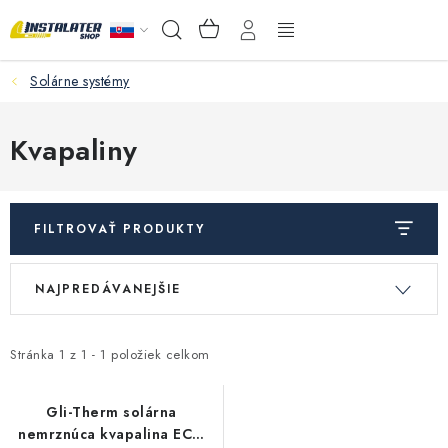
Prejsť
NÁKUPNÝ
Hľadať
na
KOŠÍK
obsah
Solárne systémy
VEĽKOOBCHOD
AKO VYBRAŤ?
Kvapaliny
PREDAJŇA - RAKOVÁ
FILTROVAŤ PRODUKTY
Inštalačný materiál
V
R
NAJPREDÁVANEJŠIE
ý
a
Podlahové kúrenie
p
d
Ventily a armatúry
i
e
Stránka
1
z
1
-
1
položiek celkom
s
n
Meranie a regulácia
p
i
Gli-Therm solárna
nemrznúca kvapalina ECO
r
e