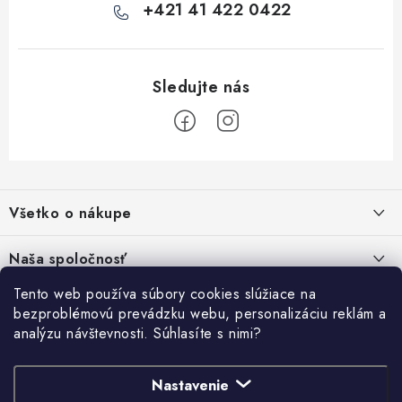
i
+421 41 422 0422
s
u
Z
á
Všetko o nákupe
p
ä
Kontakty
Naša spoločnosť
t
Poštovné a doprava
i
Tento web používa súbory cookies slúžiace na
SHOWROOM - poradňa pre vaše projekty
Prihlásenie
bezproblémovú prevádzku webu, personalizáciu reklám a
e
Obchodné podmienky
analýzu návštevnosti. Súhlasíte s nimi?
E-mail
PREDAJŇA - Raková
Vyhľadávanie
Reklamačné podmienky
Stabilná spoločnosť od roku 2009
Nastavenie
Podmienky ochrany osobných údajov
HĽADAŤ