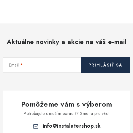
Akcie, Zľavy
O
v
l
Kontakty
Poštovné a doprava
Obchodné podmienky
á
Reklamačné podmienky
d
Podmienky ochrany osobných údajov
Aktuálne novinky a akcie na váš e-mail
a
Obchodné podmienky požičovne náradia
Moja objednávka
c
i
Email
PRIHLÁSIŤ SA
e
p
r
v
k
Pomôžeme vám s výberom
y
v
Potrebujete s niečím poradiť? Sme tu pre vás!
ý
info
@
instalatershop.sk
p