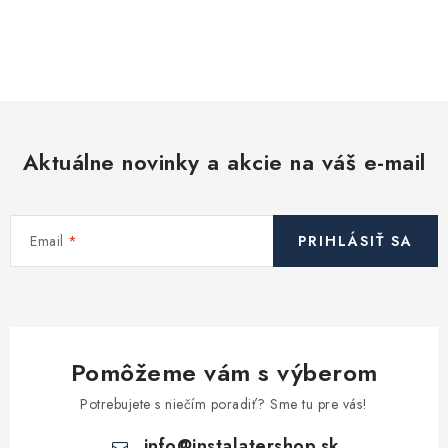
O
v
l
á
d
Aktuálne novinky a akcie na váš e-mail
a
c
i
Email
PRIHLÁSIŤ SA
e
p
r
v
k
Pomôžeme vám s výberom
y
v
Potrebujete s niečím poradiť? Sme tu pre vás!
ý
info
@
instalatershop.sk