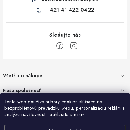
p
i
+421 41 422 0422
s
u
Z
á
Všetko o nákupe
p
ä
Kontakty
Naša spoločnosť
t
Poštovné a doprava
i
Tento web používa súbory cookies slúžiace na
SHOWROOM - poradňa pre vaše projekty
Prihlásenie
bezproblémovú prevádzku webu, personalizáciu reklám a
e
Obchodné podmienky
analýzu návštevnosti. Súhlasíte s nimi?
E-mail
PREDAJŇA - Raková
Vyhľadávanie
Reklamačné podmienky