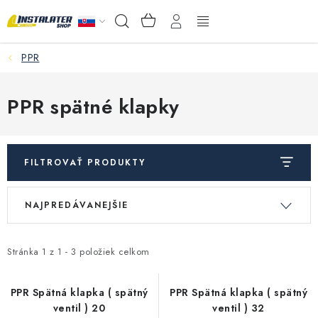
Prejsť
NÁKUPNÝ
Hľadať
na
KOŠÍK
obsah
PPR
VEĽKOOBCHOD
AKO VYBRAŤ?
PPR spätné klapky
PREDAJŇA - RAKOVÁ
FILTROVAŤ PRODUKTY
Inštalačný materiál
V
R
NAJPREDÁVANEJŠIE
ý
a
Podlahové kúrenie
p
d
Ventily a armatúry
i
e
Stránka
1
z
1
-
3
položiek celkom
s
n
Meranie a regulácia
p
i
PPR Spätná klapka ( spätný
PPR Spätná klapka ( spätný
ventil ) 20
ventil ) 32
r
e