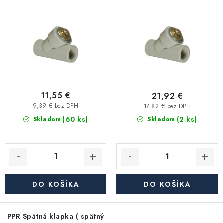
Kúrenie a chladenie
o
p
d
r
Komíny a dymovody
u
o
k
d
Čerpadlá a vodárne
t
u
o
k
Filtrovanie a úprava vody
v
t
11,55 €
21,92 €
o
9,39 € bez DPH
17,82 € bez DPH
Záhrada a závlaha
(60 ks)
v
(2 ks)
Skladom
Skladom
Vetranie a rekuperácia
Kúpeľňa a sanita
DO KOŠÍKA
DO KOŠÍKA
Spojovací materiál
PPR Spätná klapka ( spätný