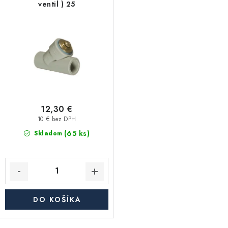
Akcie, Zľavy
ventil ) 25
Kontakty
Poštovné a doprava
Obchodné podmienky
Reklamačné podmienky
Podmienky ochrany osobných údajov
Obchodné podmienky požičovne náradia
Moja objednávka
12,30 €
10 € bez DPH
(65 ks)
Skladom
DO KOŠÍKA