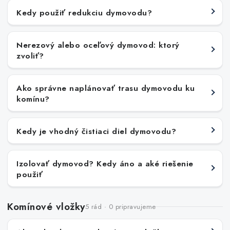
Akcie, Zľavy
Kedy použiť redukciu dymovodu?
Kontakty
Poštovné a doprava
Obchodné podmienky
Nerezový alebo oceľový dymovod: ktorý
Reklamačné podmienky
zvoliť?
Podmienky ochrany osobných údajov
Obchodné podmienky požičovne náradia
Moja objednávka
Ako správne naplánovať trasu dymovodu ku
komínu?
Kedy je vhodný čistiaci diel dymovodu?
Izolovať dymovod? Kedy áno a aké riešenie
použiť
Komínové vložky
5 rád · 0 pripravujeme