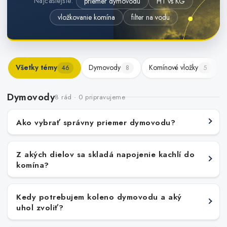
Najčastejšie:
priemer dymovodu
HT vs KG
Kúrenie a chladenie
vložkovanie komína
filter na vodu
Komíny a dymovody
Čerpadlá a vodárne
Všetky témy
Dymovody
Komínové vložky
46
8
5
Filtrovanie a úprava vody
Dymovody
8 rád · 0 pripravujeme
Záhrada a závlaha
Ako vybrať správny priemer dymovodu?
Vetranie a rekuperácia
Z akých dielov sa skladá napojenie kachlí do
komína?
Kúpeľňa a sanita
Kedy potrebujem koleno dymovodu a aký
Spojovací materiál
uhol zvoliť?