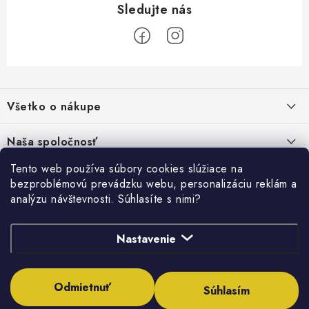
Z
á
Všetko o nákupe
p
ä
Kontakty
Naša spoločnosť
t
Poštovné a doprava
i
Tento web používa súbory cookies slúžiace na
SHOWROOM - poradňa pre vaše projekty
Prihlásenie
bezproblémovú prevádzku webu, personalizáciu reklám a
e
Obchodné podmienky
analýzu návštevnosti. Súhlasíte s nimi?
E-mail
PREDAJŇA - Raková
Vyhľadávanie
Reklamačné podmienky
Stabilná spoločnosť od roku 2009
Nastavenie
Podmienky ochrany osobných údajov
HĽADAŤ
Obchodné podmienky požičovne náradia
Heslo
Odmietnuť
Súhlasím
Moja objednávka
Copyright 2026
Inštalatérshop
. Všetky práva vyhradené.
Upraviť nastavenie
cookies