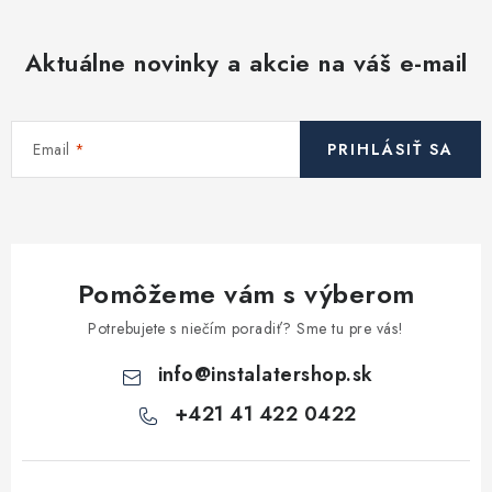
k
a
o
c
v
Aktuálne novinky a akcie na váš e-mail
i
a
e
n
p
i
Email
PRIHLÁSIŤ SA
r
e
v
k
y
v
Pomôžeme vám s výberom
ý
p
Potrebujete s niečím poradiť? Sme tu pre vás!
i
info
@
instalatershop.sk
s
u
+421 41 422 0422