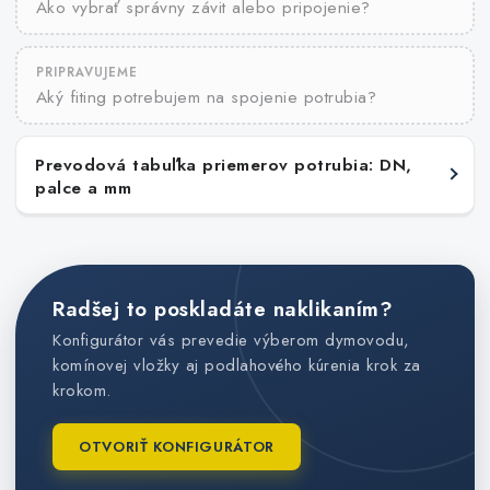
Ako vybrať správny závit alebo pripojenie?
PRIPRAVUJEME
Aký fiting potrebujem na spojenie potrubia?
Prevodová tabuľka priemerov potrubia: DN,
palce a mm
Radšej to poskladáte naklikaním?
Konfigurátor vás prevedie výberom dymovodu,
komínovej vložky aj podlahového kúrenia krok za
krokom.
OTVORIŤ KONFIGURÁTOR