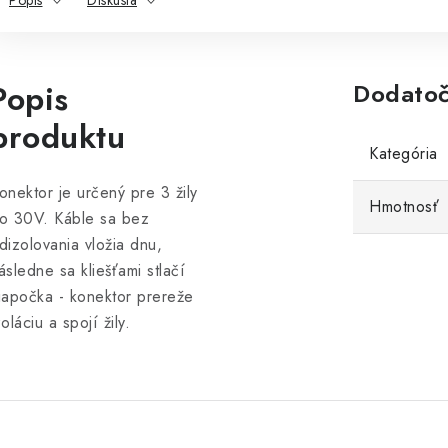
Popis
Diskusia
Popis
Dodatoč
produktu
Kategória
onektor je určený pre 3 žily
Hmotnosť
o 30V. Káble sa bez
dizolovania vložia dnu,
ásledne sa kliešťami stlačí
iapočka - konektor prereže
zoláciu a spojí žily.