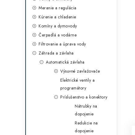
g
ý
Meranie a regulácia
ó
Kúrenie a chladenie
p
r
Komíny a dymovody
a
i
Čerpadlá a vodárne
e
n
Filtrovanie a úprava vody
e
Záhrada a závlaha
Automatická závlaha
l
Výsuvné zavlažovače
Elektrické ventily a
programátory
Príslušenstvo a konektory
Nátrubky na
dopojenie
Redukcie na
dopojenie