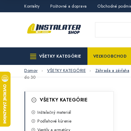
Prejsť
Kontakty
Poštovné a doprava
Obchodné podmi
na
obsah
VŠETKY KATEGÓRIE
VEĽKOOBCHOD
Domov
VŠETKY KATEGÓRIE
Záhrada a závlaha
do 30
B
K
Preskočiť
VŠETKY KATEGÓRIE
kategórie
a
o
t
Inštalačný materiál
č
Podlahové kúrenie
e
n
Ventily a armatúry