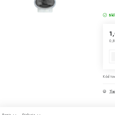
Sk
1
0,8
Jed
Kód tov
Tla