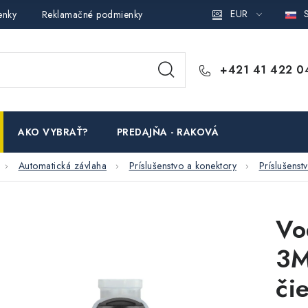
EUR
S
enky
Reklamačné podmienky
Podmienky ochrany osobných ú
+421 41 422 0
AKO VYBRAŤ?
PREDAJŇA - RAKOVÁ
Automatická závlaha
Príslušenstvo a konektory
Príslušenst
Vo
3M
či