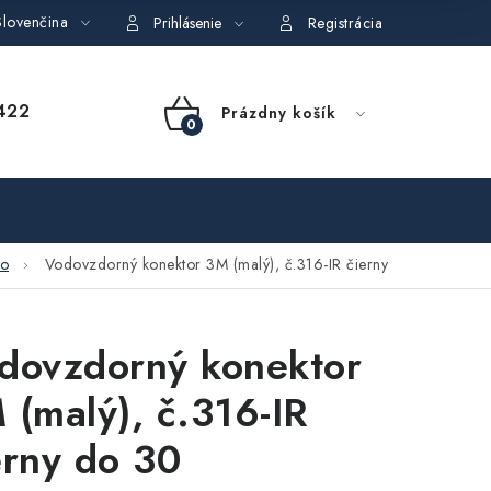
lovenčina
dajov
Obchodné podmienky požičovne náradia
Moja objedná
Prihlásenie
Registrácia
NÁKUPNÝ
422
Prázdny košík
KOŠÍK
vo
Vodovzdorný konektor 3M (malý), č.316-IR čierny
dovzdorný konektor
 (malý), č.316-IR
erny do 30