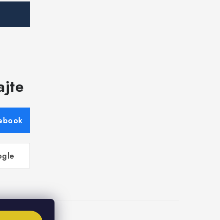
ajte
cebook
ogle