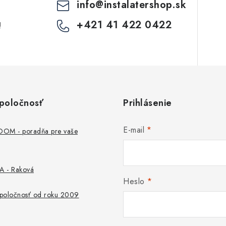
info
@
instalatershop.sk
+421 41 422 0422
!
poločnosť
Prihlásenie
E-mail
M - poradňa pre vaše
 - Raková
Heslo
 spoločnosť od roku 2009