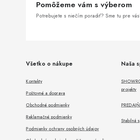
Pomôžeme vám s výberom
Potrebujete s niečím poradiť? Sme tu pre vás
Z
á
Všetko o nákupe
Naša s
p
ä
Kontakty
SHOWROO
projekty
t
Poštovné a doprava
i
Obchodné podmienky
PREDAJŇA
e
Reklamačné podmienky
Stabilná
Podmienky ochrany osobných údajov