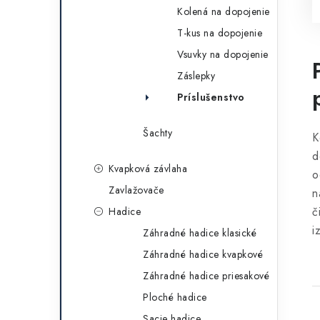
Kolená na dopojenie
T-kus na dopojenie
Vsuvky na dopojenie
Záslepky
Príslušenstvo
Šachty
K
d
Kvapková závlaha
o
Zavlažovače
n
č
Hadice
i
Záhradné hadice klasické
Záhradné hadice kvapkové
Záhradné hadice priesakové
Ploché hadice
Sacie hadice