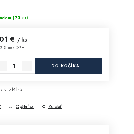
ladom
(20 ks)
,01 €
/ ks
2 € bez DPH
notková cena:
DO KOŠÍKA
aru:
314142
č
Opýtať sa
Zdieľať