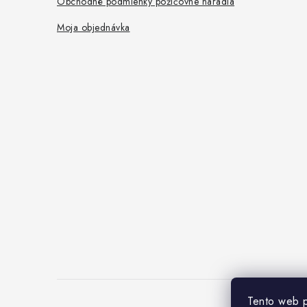
Obchodné podmienky požičovne náradia
Moja objednávka
Tento web p