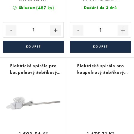
Akce, Slevy
(487 ks)
Skladem
Dodání do 3 dnů
Kontakty
Poštovné a doprava
Obchodní podmínky
Reklamační podmínky
Pravidla ochrany osobních údajů (GDPR)
Obchodní podmínky půjčovny nářadí
Moje objednávka
Elektrická spirála pro
Elektrická spirála pro
koupelnový žebříkový
koupelnový žebříkový
radiátor - 900W +
radiátor - 300W +
termostat, bíla
termostat, bílá