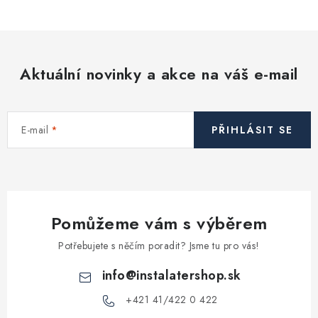
v
l
á
d
Aktuální novinky a akce na váš e-mail
a
c
í
E-mail
PŘIHLÁSIT SE
p
r
v
k
y
Pomůžeme vám s výběrem
v
ý
Potřebujete s něčím poradit? Jsme tu pro vás!
p
info
@
instalatershop.sk
i
s
+421 41/422 0 422