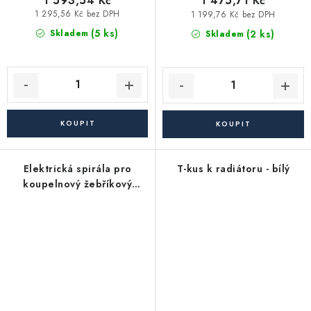
1 593,54 Kč
1 475,71 Kč
1 295,56 Kč bez DPH
1 199,76 Kč bez DPH
(5 ks)
(2 ks)
Skladem
Skladem
Elektrická spirála pro
T-kus k radiátoru - bílý
koupelnový žebříkový
radiátor - 1200W +
termostat, bílá