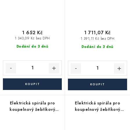
1 652 Kč
1 711,07 Kč
1 343,09 Kč bez DPH
1 391,11 Kč bez DPH
Dodání do 3 dnů
Dodání do 3 dnů
Elektrická spirála pro
Elektrická spirála pro
koupelnový žebříkový
koupelnový žebříkový
radiátor - 900W +
radiátor - 600W s
termostat, chróm
termostatem - chromová