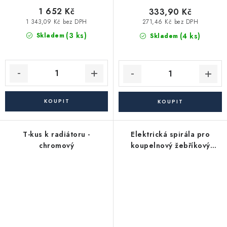
1 652 Kč
333,90 Kč
1 343,09 Kč bez DPH
271,46 Kč bez DPH
(3 ks)
(4 ks)
Skladem
Skladem
T-kus k radiátoru -
Elektrická spirála pro
chromový
koupelnový žebříkový
radiátor - 300W +
termostat, chrom