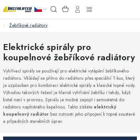
Přejít
NÁKUPNÍ
Hledat
na
KOŠÍK
obsah
Žebříkové radiátory
VELKOOBCHOD
PORADŇA
Elektrické spirály pro
koupelnové žebříkové radiátory
PRODEJNA
Vyhřívací spirály se používají pro elektrické vytápění žebříkového
Instalační materiál
radiátoru. Vkládají se přímo do radiátoru přes speciální T-kus, který
je uzpůsoben pro kombinaci elektrické spirály a klasické topné vody.
Výhodou takových řešení je hlavně vyhřívání žebříku i tehdy, když
Podlahové vytápění
kotel není v provozu. Spirálu je možné zapojit i samostatně do
radiátoru naplněného kapalinou. Takto získáte
elektrický
Ventily a armatury
koupelnový radiátor
bez nutnosti jeho připojení k topné soustavě
a případných stavebních úprav.
Měření a regulace