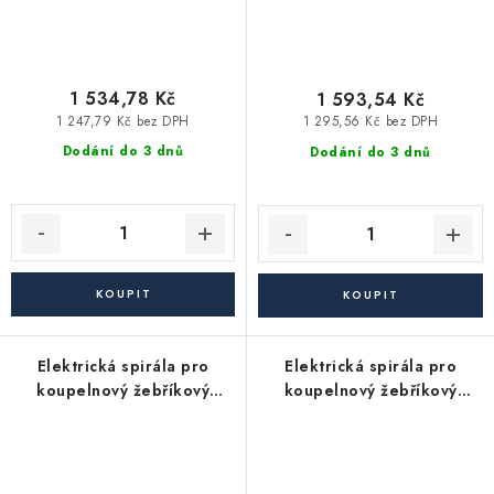
1 534,78 Kč
1 593,54 Kč
1 247,79 Kč bez DPH
1 295,56 Kč bez DPH
Dodání do 3 dnů
Dodání do 3 dnů
Elektrická spirála pro
Elektrická spirála pro
koupelnový žebříkový
koupelnový žebříkový
radiátor - 900W +
radiátor - 1200W +
termostat, černá matná
termostat, chrom