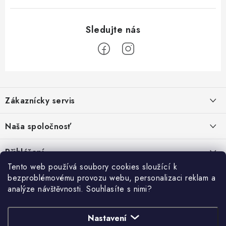
u
Z
á
Zákaznícky servis
p
a
Kontakty
Naša spoločnosť
t
Poštovné a doprava
í
Stabilní společnost od roku 2009
Přihlášení
Obchodní podmínky
Tento web používá soubory cookies sloužící k
E-mail
bezproblémovému provozu webu, personalizaci reklam a
Vyhledávání
Reklamační podmínky
analýze návštěvnosti. Souhlasíte s nimi?
Pravidla ochrany osobních údajů (GDPR)
https://www.ohrievaciatechnika.sk/
HLEDAT
https://www.etaenergy.eu/
Obchodní podmínky půjčovny nářadí
Nastavení
Heslo
https://www.fajninstalater.eu/