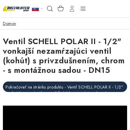
Prejsť
NÁKUPNÝ
Hľadať
na
KOŠÍK
obsah
Domov
VEĽKOOBCHOD
Ventil SCHELL POLAR II - 1/2"
AKO VYBRAŤ?
vonkajší nezamŕzajúci ventil
PREDAJŇA - RAKOVÁ
(kohút) s privzdušnením, chrom
- s montážnou sadou - DN15
Inštalačný materiál
Podlahové kúrenie
Pokračovať na stránku produktu - Ventil SCHELL POLAR II - 1/2"
vonkajší nezamŕzajúci ventil (kohút) s privzdušnením, chrom - s
montážnou sadou
Ventily a armatúry
Meranie a regulácia