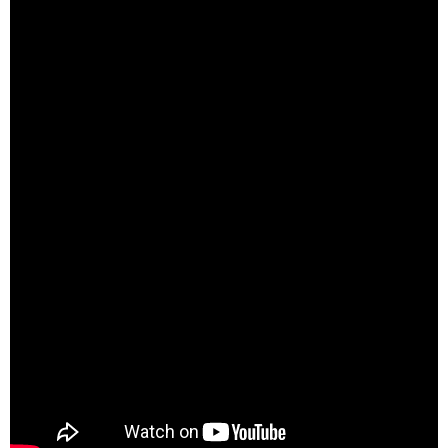
Akcie, Zľavy
Kontakty
Poštovné a doprava
Obchodné podmienky
Reklamačné podmienky
Podmienky ochrany osobných údajov
Obchodné podmienky požičovne náradia
Moja objednávka