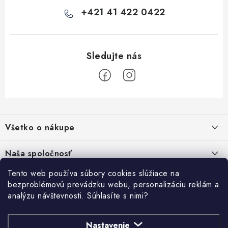
+421 41 422 0422
Z
á
Všetko o nákupe
p
ä
Kontakty
Naša spoločnosť
t
Poštovné a doprava
i
Tento web používa súbory cookies slúžiace na
SHOWROOM - poradňa pre vaše projekty
Prihlásenie
bezproblémovú prevádzku webu, personalizáciu reklám a
e
Obchodné podmienky
analýzu návštevnosti. Súhlasíte s nimi?
E-mail
PREDAJŇA - Raková
Vyhľadávanie
Reklamačné podmienky
Stabilná spoločnosť od roku 2009
Podmienky ochrany osobných údajov
Nastavenie