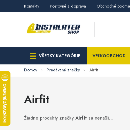
Prejsť
Kontakty
Poštovné a doprava
Obchodné podmi
na
obsah
VŠETKY KATEGÓRIE
VEĽKOOBCHOD
Domov
Predávané značky
Airfit
Airfit
Žiadne produkty značky
Airfit
sa nenašli...