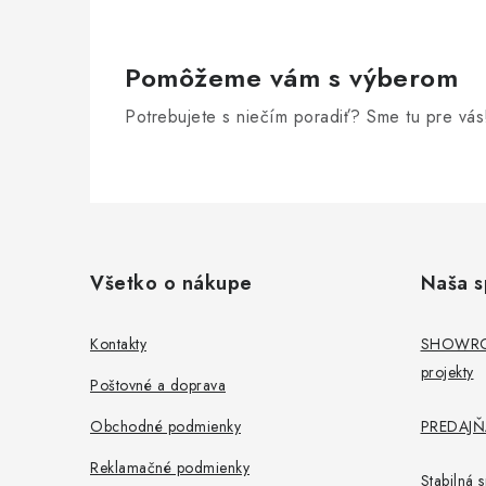
Pomôžeme vám s výberom
Potrebujete s niečím poradiť? Sme tu pre vás
Z
á
Všetko o nákupe
Naša s
p
ä
Kontakty
SHOWROO
projekty
t
Poštovné a doprava
i
Obchodné podmienky
PREDAJŇA
e
Reklamačné podmienky
Stabilná