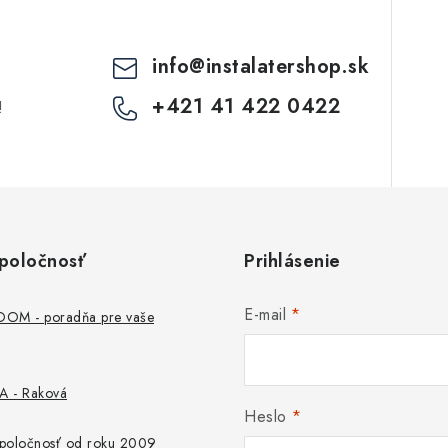
info
@
instalatershop.sk
+421 41 422 0422
!
poločnosť
Prihlásenie
E-mail
M - poradňa pre vaše
 - Raková
Heslo
 spoločnosť od roku 2009