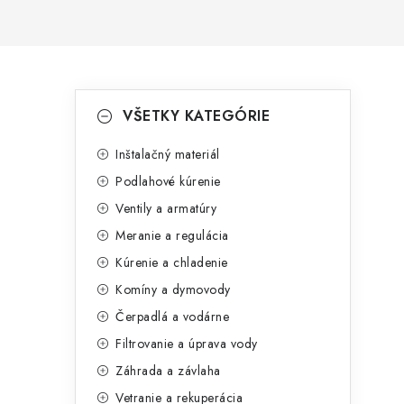
B
K
Preskočiť
VŠETKY KATEGÓRIE
kategórie
a
o
t
Inštalačný materiál
č
Podlahové kúrenie
e
n
Ventily a armatúry
g
ý
Meranie a regulácia
ó
Kúrenie a chladenie
p
r
Komíny a dymovody
a
i
Čerpadlá a vodárne
e
n
Filtrovanie a úprava vody
e
Záhrada a závlaha
Vetranie a rekuperácia