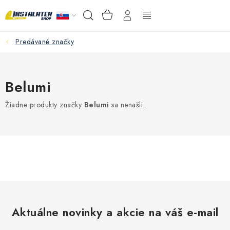
Prejsť
NÁKUPNÝ
Hľadať
na
KOŠÍK
obsah
Predávané značky
VEĽKOOBCHOD
AKO VYBRAŤ?
Belumi
PREDAJŇA - RAKOVÁ
Žiadne produkty značky
Belumi
sa nenašli...
Inštalačný materiál
Podlahové kúrenie
Ventily a armatúry
Meranie a regulácia
Aktuálne novinky a akcie na váš e-mail