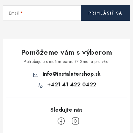
Kúrenie a chladenie
Email
PRIHLÁSIŤ SA
Komíny a dymovody
Čerpadlá a vodárne
Pomôžeme vám s výberom
Filtrovanie a úprava vody
Potrebujete s niečím poradiť? Sme tu pre vás!
Záhrada a závlaha
info
@
instalatershop.sk
+421 41 422 0422
Vetranie a rekuperácia
Kúpeľňa a sanita
Spojovací materiál