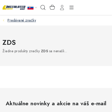
Prejsť
NÁKUPNÝ
Hľadať
na
KOŠÍK
obsah
Predávané značky
VEĽKOOBCHOD
AKO VYBRAŤ?
ZDS
PREDAJŇA - RAKOVÁ
Žiadne produkty značky
ZDS
sa nenašli...
Inštalačný materiál
Podlahové kúrenie
Ventily a armatúry
Meranie a regulácia
Aktuálne novinky a akcie na váš e-mail