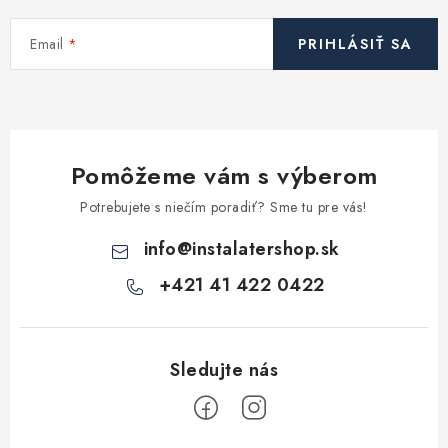
Kúrenie a chladenie
Email
PRIHLÁSIŤ SA
Komíny a dymovody
Čerpadlá a vodárne
Pomôžeme vám s výberom
Filtrovanie a úprava vody
Potrebujete s niečím poradiť? Sme tu pre vás!
Záhrada a závlaha
info
@
instalatershop.sk
+421 41 422 0422
Vetranie a rekuperácia
Kúpeľňa a sanita
Spojovací materiál