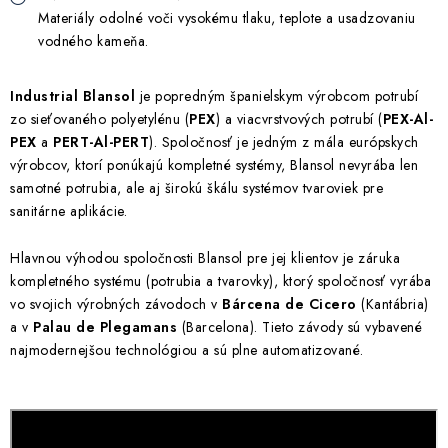
Akcie, Zľavy
Materiály odolné voči vysokému tlaku, teplote a usadzovaniu
vodného kameňa.
Kontakty
Poštovné a doprava
Obchodné podmienky
Industrial Blansol
Reklamačné podmienky
je popredným španielskym výrobcom potrubí
zo sieťovaného polyetylénu (
PEX
) a viacvrstvových potrubí (
PEX-Al-
Podmienky ochrany osobných údajov
PEX
a
PERT-Al-PERT
). Spoločnosť je jedným z mála európskych
Obchodné podmienky požičovne náradia
Moja objednávka
výrobcov, ktorí ponúkajú kompletné systémy, Blansol nevyrába len
samotné potrubia, ale aj širokú škálu systémov tvaroviek pre
sanitárne aplikácie.
Hlavnou výhodou spoločnosti Blansol pre jej klientov je záruka
kompletného systému (potrubia a tvarovky), ktorý spoločnosť vyrába
vo svojich výrobných závodoch v
Bárcena de Cicero
(Kantábria)
a v
Palau de Plegamans
(Barcelona). Tieto závody sú vybavené
najmodernejšou technológiou a sú plne automatizované.