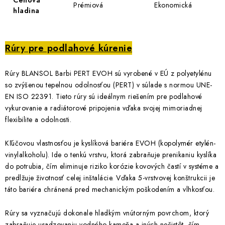
Cenová
Prémiová
Ekonomická
hladina
Rúry pre podlahové kúrenie
Rúry BLANSOL Barbi PERT EVOH sú vyrobené v EÚ z polyetylénu
so zvýšenou tepelnou odolnosťou (PERT) v súlade s normou UNE-
EN ISO 22391. Tieto rúry sú ideálnym riešením pre podlahové
vykurovanie a radiátorové pripojenia vďaka svojej mimoriadnej
flexibilite a odolnosti.
Kľúčovou vlastnosťou je kyslíková bariéra EVOH (kopolymér etylén-
vinylalkoholu). Ide o tenkú vrstvu, ktorá zabraňuje prenikaniu kyslíka
do potrubia, čím eliminuje riziko korózie kovových častí v systéme a
predlžuje životnosť celej inštalácie. Vďaka 5-vrstvovej konštrukcii je
táto bariéra chránená pred mechanickým poškodením a vlhkosťou.
Rúry sa vyznačujú dokonale hladkým vnútorným povrchom, ktorý
zabraňuje usadzovaniu vodného kameňa a iných nečistôt, čím