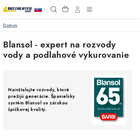
Prejsť
NÁKUPNÝ
Hľadať
na
KOŠÍK
obsah
Domov
VEĽKOOBCHOD
Blansol - expert na rozvody
AKO VYBRAŤ?
vody a podlahové vykurovanie
PREDAJŇA - RAKOVÁ
Inštalačný materiál
Nainštalujte rozvody, ktoré
Podlahové kúrenie
prežijú generácie. Španielsky
systém Blansol so zárukou
špičkovej kvality.
Ventily a armatúry
Meranie a regulácia