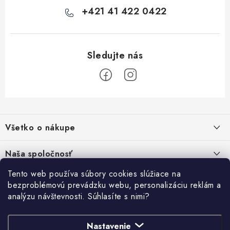
+421 41 422 0422
Z
á
Všetko o nákupe
p
ä
Kontakty
Naša spoločnosť
t
Poštovné a doprava
i
Tento web používa súbory cookies slúžiace na
SHOWROOM - poradňa pre vaše projekty
Prihlásenie
bezproblémovú prevádzku webu, personalizáciu reklám a
e
Obchodné podmienky
analýzu návštevnosti. Súhlasíte s nimi?
E-mail
PREDAJŇA - Raková
Vyhľadávanie
Reklamačné podmienky
Stabilná spoločnosť od roku 2009
Podmienky ochrany osobných údajov
Nastavenie