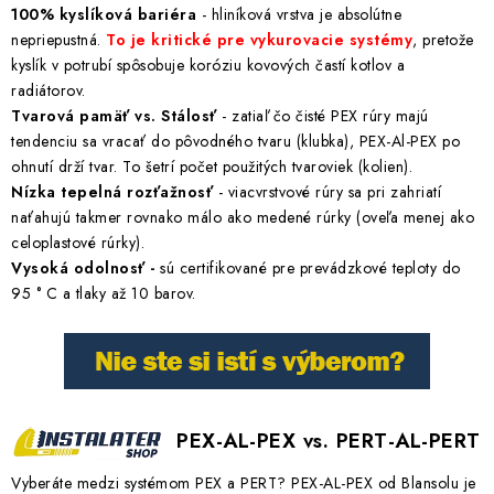
100% kyslíková bariéra
- hliníková vrstva je absolútne
nepriepustná.
To je kritické pre vykurovacie systémy
, pretože
kyslík v potrubí spôsobuje koróziu kovových častí kotlov a
radiátorov.
Tvarová pamäť vs. Stálosť
- zatiaľ čo čisté PEX rúry majú
tendenciu sa vracať do pôvodného tvaru (klubka), PEX-Al-PEX po
ohnutí drží tvar. To šetrí počet použitých tvaroviek (kolien).
Nízka tepelná rozťažnosť
- viacvrstvové rúry sa pri zahriatí
naťahujú takmer rovnako málo ako medené rúrky (oveľa menej ako
celoplastové rúrky).
Vysoká odolnosť -
sú certifikované pre prevádzkové teploty do
95 ° C a tlaky až 10 barov.
PEX-AL-PEX vs. PERT-AL-PERT
Vyberáte medzi systémom PEX a PERT? PEX-AL-PEX od Blansolu je