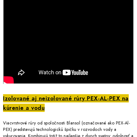
Izolované aj neizolované rúry PEX-AL-PEX na
kúrenie a vodu
Viacvrstvové rúry od spoločnosti Blansol (označované ako PEX-Al-
PEX) predstavujú technologickú špičku v rozvodoch vody a
vykurovania. Kombinujú totiž to najlepšie z dvoch svetov: odolnosť a