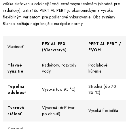
vďaka sieťovaniu odolnejší voči extrémnym teplotám (vhodné pre
radiátory), zatiaľ čo PERT-AL-PERT je ekonomickým a vysoko
flexibilným variantom pre podlahové vykurovanie. Oba systémy
Blansol spĺňajú najprísnejšie európske normy
PEX-AL-PEX
PERT-AL-PERT /
Vlastnosť
(Viacvrstvá)
EVOH
Hlavné
Radiátory, rozvody
Podlahové
využitie
vody
kúrenie
Tepelná
Stredná (do 70-
Vysoká (do 95 °C)
odolnosť
85 °C)
Tvarová
Výborná (drží tvar
Vysoká flexibilita
stálosť
po ohnutí)