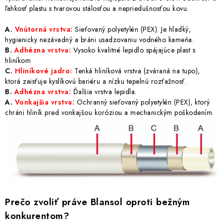
ľahkosť plastu s tvarovou stálosťou a nepriedušnosťou kovu.
A.
Vnútorná vrstva:
Sieťovaný polyetylén (PEX). Je hladký,
hygienicky nezávadný a bráni usadzovaniu vodného kameňa.
B.
Adhézna vrstva:
Vysoko kvalitné lepidlo spájajúce plast s
hliníkom
C.
Hliníkové jadro:
Tenká hliníková vrstva (zváraná na tupo),
ktorá zaisťuje kyslíkovú bariéru a nízku tepelnú rozťažnosť.
B.
Adhézna vrstva:
Ďalšia vrstva lepidla.
A.
Vonkajšia vrstva:
Ochranný sieťovaný polyetylén (PEX), ktorý
chráni hliník pred vonkajšou koróziou a mechanickým poškodením
.
Prečo zvoliť práve Blansol oproti bežným
konkurentom?