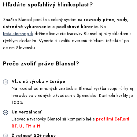
Hľadáte spoľahlivý hliníkoplast?
Kúrenie a chladenie
Značka Blansol ponúka ucelený systém na
rozvody pitnej vody,
Komíny a dymovody
ústredné vykurovanie a podlahové kúrenie.
Na
Instalatershop.sk
držíme lisovacie tvarovky Blansol aj rúry skladom s
Čerpadlá a vodárne
rýchlym dodaním. Vyberte si kvalitu overenú tisíckami inštalácií po
celom Slovensku.
Filtrovanie a úprava vody
Prečo zvoliť práve Blansol?
Záhrada a závlaha
Vlastná výroba v Európe
Vetranie a rekuperácia
Na rozdiel od mnohých značiek si Blansol vyrába svoje rúrky aj
tvarovky vo vlastných závodoch v Španielsku. Kontrola kvality je
100%
Kúpeľňa a sanita
Univerzálnosť
Lisovacie tvarovky Blansol sú kompatibilné s
profilmi čeľustí
Spojovací materiál
RF, U, TH a H
Životnosť 50+ rokov